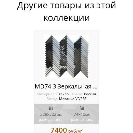
Другие товары из этой
коллекции
MD74-3 Зеркальная мозаика VIVERE PINO
Материал:
Стекло
Cтрана:
Россия
Бренд:
Мозаика VIVERE
328х322
74х10
мм
мм
размер листа
размер чипа
7400
2
руб/м