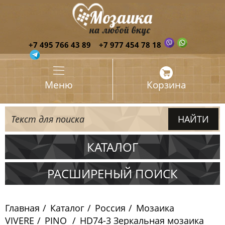
+7 495 766 43 89
+7 977 454 78 18
Меню
Корзина
КАТАЛОГ
Испания
РАСШИРЕНЫЙ ПОИСК
Италия
Главная
Каталог
Россия
Мозаика
Китай
VIVERE
PINO
HD74-3 Зеркальная мозаика