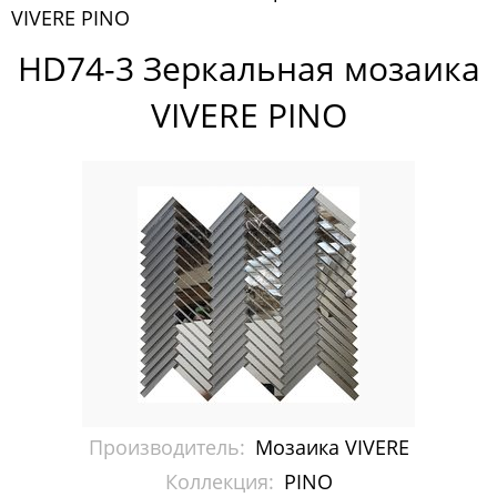
VIVERE PINO
Россия
HD74-3 Зеркальная мозаика
Мозаика TARSI
VIVERE PINO
Мозаика VIVERE
BASE
DECO
PERLA
PINO
VANTAGGIO
Фрески CasaBella
Производитель:
Мозаика VIVERE
Коллекция:
PINO