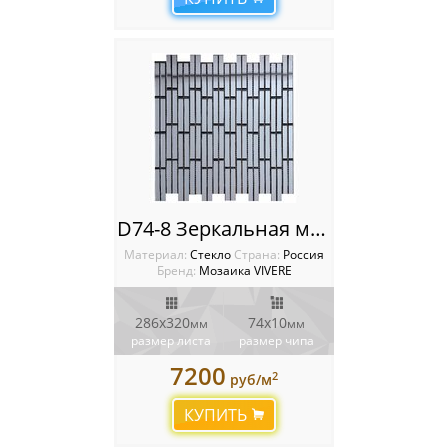
D74-8 Зеркальная мозаика VIVERE PINO
Материал:
Стекло
Cтрана:
Россия
Бренд:
Мозаика VIVERE
286х320
74х10
мм
мм
размер листа
размер чипа
7200
2
руб/м
КУПИТЬ