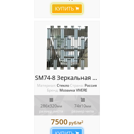
КУПИТЬ
SM74-8 Зеркальная мозаика VIVERE PINO
Материал:
Стекло
Cтрана:
Россия
Бренд:
Мозаика VIVERE
286х320
74х10
мм
мм
размер листа
размер чипа
7500
2
руб/м
КУПИТЬ