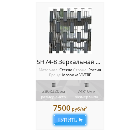
SH74-8 Зеркальная мозаика VIVERE PINO
Материал:
Стекло
Cтрана:
Россия
Бренд:
Мозаика VIVERE
286х320
74х10
мм
мм
размер листа
размер чипа
7500
2
руб/м
КУПИТЬ