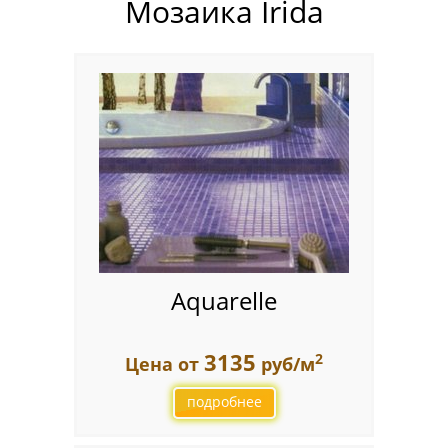
Мозаика Irida
Pixelmosaic
Зеркала NS Bath
Керамогранит NSceramic
Керамогранит Staro
Мозаика ArtMoment
Мозаика Bars Crystal Mosaic
Мозаика Bonaparte
Aquarelle
Мозаика Caramelle Mosaic
3135
2
Цена от
руб/м
Мозаика Dao
подробнее
Мозаика Decor-mosaic