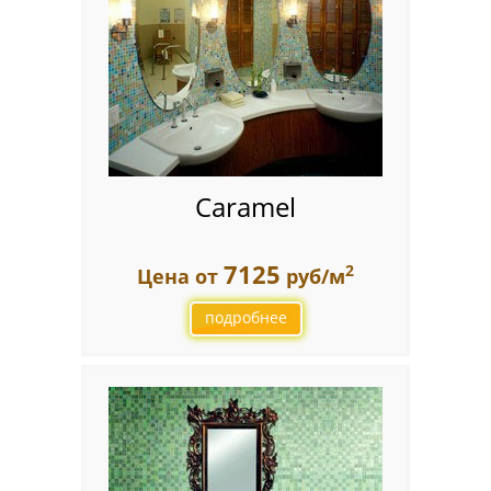
Gamma
Glamour
Nuance
Palazzo
Caramel
Sfumature
7125
2
Цена от
руб/м
Space
подробнее
Мозаика Keramograd
Мозаика Mir Mosaic
Мозаика NSmosaic
Мозаика Orro Mosaic