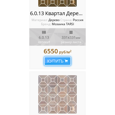
6.0.13 Квартал Деревянная мозаика TARSI Intarsia
Материал:
Дерево
Cтрана:
Россия
Бренд:
Мозаика TARSI
6.0.13
331х331
мм
артикул
размер листа
6550
2
руб/м
КУПИТЬ