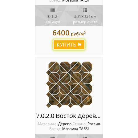
Бренд:
Мозаика TARSI
6.Т.2
331х331
мм
артикул
размер листа
6400
2
руб/м
КУПИТЬ
7.0.2.0 Восток Деревянная мозаика TARSI Intarsia
Материал:
Дерево
Cтрана:
Россия
Бренд:
Мозаика TARSI