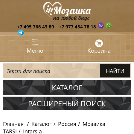
+7 495 766 43 89
+7 977 454 78 18
Меню
Корзина
КАТАЛОГ
Испания
РАСШИРЕНЫЙ ПОИСК
Италия
Главная
Каталог
Россия
Мозаика
Китай
TARSI
Intarsia