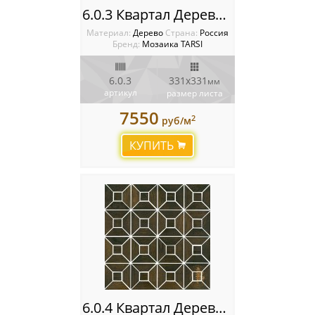
6.0.3 Квартал Деревянная мозаика TARSI Intarsia
Материал:
Дерево
Cтрана:
Россия
Бренд:
Мозаика TARSI
6.0.3
331х331
мм
артикул
размер листа
7550
2
руб/м
КУПИТЬ
6.0.4 Квартал Деревянная мозаика TARSI Intarsia