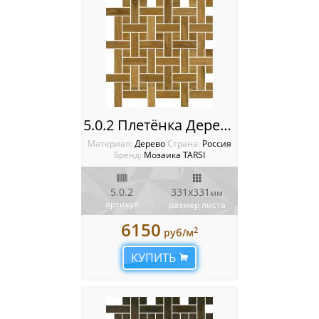
5.0.2 Плетёнка Деревянная мозаика TARSI Intarsia
Материал:
Дерево
Cтрана:
Россия
Бренд:
Мозаика TARSI
5.0.2
331х331
мм
артикул
размер листа
6150
2
руб/м
КУПИТЬ