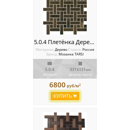
5.0.4 Плетёнка Деревянная мозаика TARSI Intarsia
Материал:
Дерево
Cтрана:
Россия
Бренд:
Мозаика TARSI
5.0.4
331х331
мм
артикул
размер листа
6800
2
руб/м
КУПИТЬ