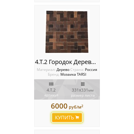
4.Т.2 Городок Деревянная мозаика TARSI Intarsia
Материал:
Дерево
Cтрана:
Россия
Бренд:
Мозаика TARSI
4.Т.2
331х331
мм
артикул
размер листа
6000
2
руб/м
КУПИТЬ