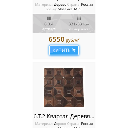
Материал:
Дерево
Cтрана:
Россия
Бренд:
Мозаика TARSI
6.0.4
331х331
мм
артикул
размер листа
6550
2
руб/м
КУПИТЬ
6.Т.2 Квартал Деревянная мозаика TARSI Intarsia
Материал:
Дерево
Cтрана:
Россия