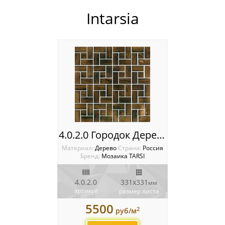
Россия
Intarsia
Мозаика TARSI
3D
Intarsia
Мозаика VIVERE
Фрески CasaBella
4.0.2.0 Городок Деревянная мозаика TARSI Intarsia
Материал:
Дерево
Cтрана:
Россия
Бренд:
Мозаика TARSI
4.0.2.0
331х331
мм
артикул
размер листа
5500
2
руб/м