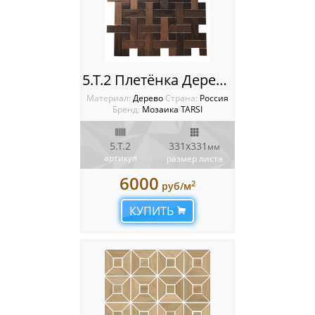
5.Т.2 Плетёнка Деревянная мозаика TARSI Intarsia
Материал:
Дерево
Cтрана:
Россия
Бренд:
Мозаика TARSI
5.Т.2
331х331
мм
артикул
размер листа
6000
2
руб/м
КУПИТЬ