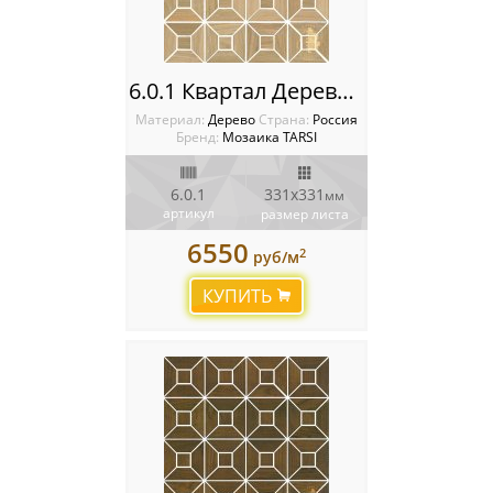
6.0.1 Квартал Деревянная мозаика TARSI Intarsia
Материал:
Дерево
Cтрана:
Россия
Бренд:
Мозаика TARSI
6.0.1
331х331
мм
артикул
размер листа
6550
2
руб/м
КУПИТЬ