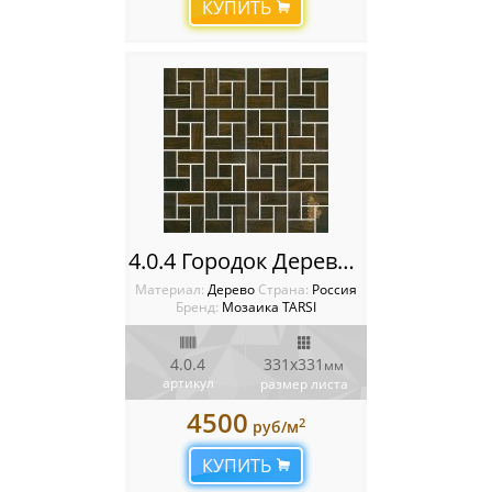
КУПИТЬ
4.0.4 Городок Деревянная мозаика TARSI Intarsia
Материал:
Дерево
Cтрана:
Россия
Бренд:
Мозаика TARSI
4.0.4
331х331
мм
артикул
размер листа
4500
2
руб/м
КУПИТЬ