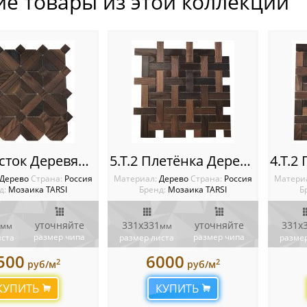
ие товары из этой коллекции
7.T.2 Восток Деревянная мозаика TARSI Intarsia
5.Т.2 Плетёнка Деревянная мозаика TARSI Intarsia
Дерево
Cтрана:
Россия
Материал:
Дерево
Cтрана:
Россия
Матери
д:
Мозаика TARSI
Бренд:
Мозаика TARSI
Б
уточняйте
331х331
уточняйте
331х
мм
мм
размер чипа
размер чипа
иста
размер листа
размер
500
6000
2
2
руб/м
руб/м
КУПИТЬ
КУПИТЬ