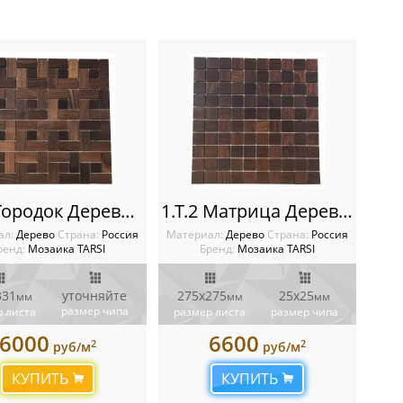
4.Т.2 Городок Деревянная мозаика TARSI Intarsia
1.Т.2 Матрица Деревянная мозаика TARSI Intarsia
ал:
Дерево
Cтрана:
Россия
Материал:
Дерево
Cтрана:
Россия
ренд:
Мозаика TARSI
Бренд:
Мозаика TARSI
331
уточняйте
275х275
25х25
мм
мм
мм
размер чипа
 листа
размер листа
размер чипа
6000
6600
2
2
руб/м
руб/м
КУПИТЬ
КУПИТЬ