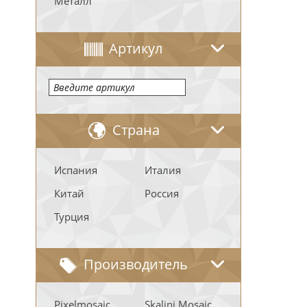
Металл
Артикул
Страна
Испания
Италия
Китай
Россия
Турция
Производитель
Pixelmosaic
Skalini Mosaic