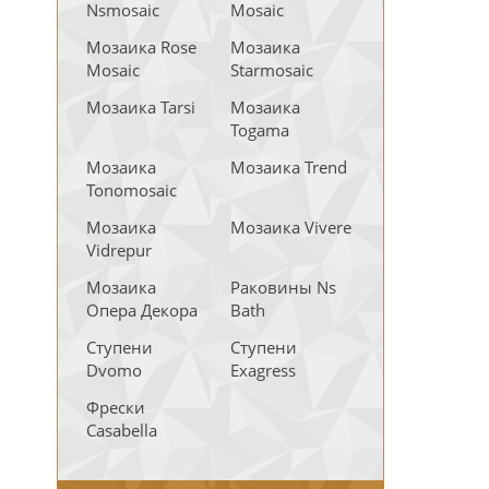
Nsmosaic
Mosaic
Мозаика Rose
Мозаика
Mosaic
Starmosaic
Мозаика Tarsi
Мозаика
Togama
Мозаика
Мозаика Trend
Tonomosaic
Мозаика
Мозаика Vivere
Vidrepur
Мозаика
Раковины Ns
Опера Декора
Bath
Ступени
Ступени
Dvomo
Exagress
Фрески
Casabella