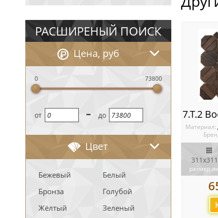
Друг
РАСШИРЕНЫЙ ПОИСК
Цена, руб
0
73800
-
oт
до
Материал:
Брен
Цвет
311х311
размер л
Бежевый
Белый
6
Бронза
Голубой
Жёлтый
Зеленый