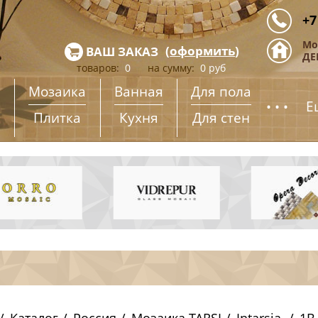
+7
Мо
(
оформить
)
ВАШ ЗАКАЗ
ДЕ
товаров:
0
на сумму:
0
руб
Мозаика
Ванная
Для пола
...
Е
Плитка
Кухня
Для стен