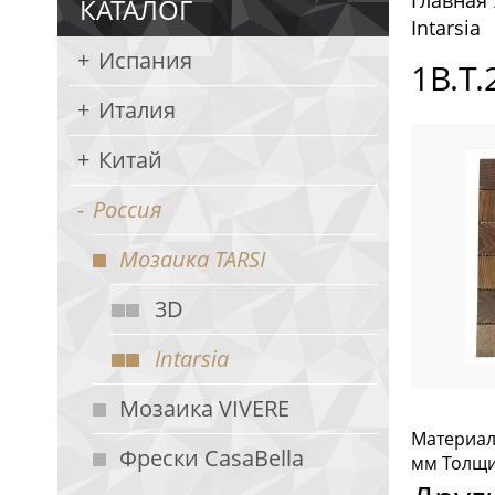
Главная
КАТАЛОГ
Intarsia
Испания
1B.Т
Италия
Китай
Россия
Мозаика TARSI
3D
Intarsia
Мозаика VIVERE
Материал
Фрески CasaBella
мм Толщин