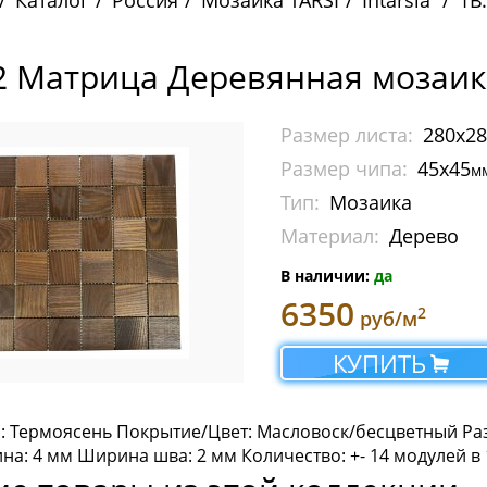
Каталог
Россия
Мозаика TARSI
Intarsia
1B
.2 Матрица Деревянная мозаика 
Размер листа:
280х2
Размер чипа:
45х45
м
Тип:
Мозаика
Материал:
Дерево
В наличии:
да
6350
2
руб/м
КУПИТЬ
: Термоясень Покрытие/Цвет: Масловоск/бесцветный Раз
а: 4 мм Ширина шва: 2 мм Количество: +- 14 модулей в 