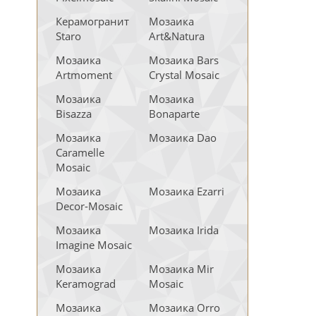
Керамогранит
Мозаика
Staro
Art&Natura
Мозаика
Мозаика Bars
Artmoment
Crystal Mosaic
Мозаика
Мозаика
Bisazza
Bonaparte
Мозаика
Мозаика Dao
Caramelle
Mosaic
Мозаика
Мозаика Ezarri
Decor-Mosaic
Мозаика
Мозаика Irida
Imagine Mosaic
Мозаика
Мозаика Mir
Keramograd
Mosaic
Мозаика
Мозаика Orro