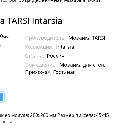
.Т.2 Матрица Деревянная мозаика TARSI
TARSI Intarsia
80
мм
Производитель:
Мозаика TARSI
м
Коллекция:
Intarsia
Страна:
Россия
Помещение:
Мозаика для стен,
Прихожая, Гостиная
мер модуля: 280х280 мм Размер пикселя: 45х45
1 кв.м