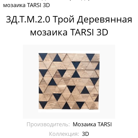
мозаика TARSI 3D
Россия
3Д.Т.М.2.0 Трой Деревянная
Мозаика TARSI
мозаика TARSI 3D
3D
Intarsia
Мозаика VIVERE
Фрески CasaBella
Производитель:
Мозаика TARSI
Коллекция:
3D