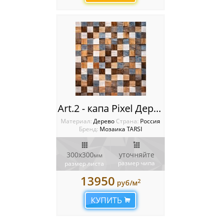
Art.2 - капа Pixel Деревянная мозаика TARSI 3D
Материал:
Дерево
Cтрана:
Россия
Бренд:
Мозаика TARSI
300х300
уточняйте
мм
размер чипа
размер листа
13950
2
руб/м
КУПИТЬ