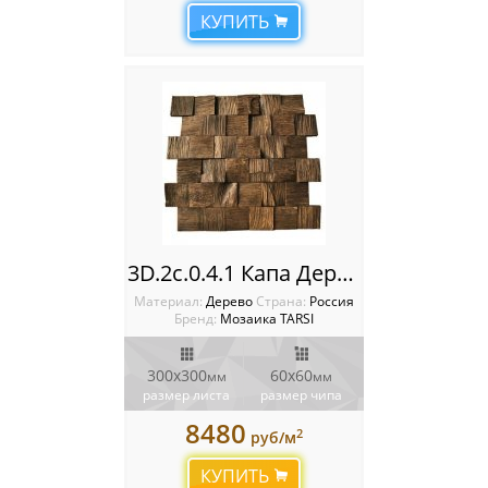
КУПИТЬ
3D.2с.0.4.1 Капа Деревянная мозаика TARSI 3D
Материал:
Дерево
Cтрана:
Россия
Бренд:
Мозаика TARSI
300х300
60х60
мм
мм
размер листа
размер чипа
8480
2
руб/м
КУПИТЬ