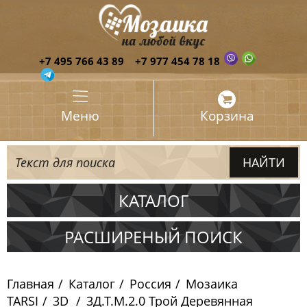
+7 495 766 43 89
+7 977 454 78 18
Меню
Корзина
КАТАЛОГ
Испания
РАСШИРЕНЫЙ ПОИСК
Италия
Главная
Каталог
Россия
Мозаика
Китай
TARSI
3D
3Д.Т.М.2.0 Трой Деревянная