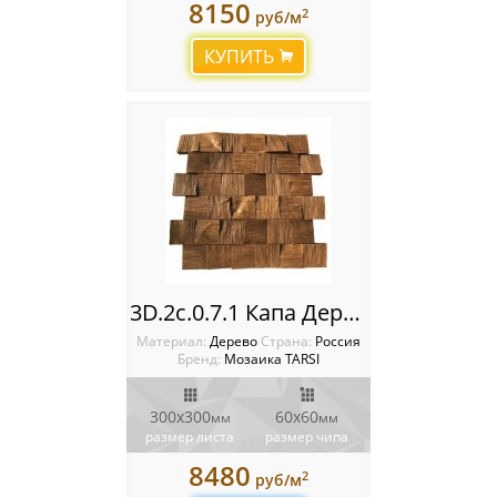
8150
2
руб/м
КУПИТЬ
3D.2с.0.7.1 Капа Деревянная мозаика TARSI 3D
Материал:
Дерево
Cтрана:
Россия
Бренд:
Мозаика TARSI
300х300
60х60
мм
мм
размер листа
размер чипа
8480
2
руб/м