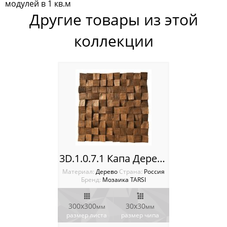
модулей в 1 кв.м
Другие товары из этой
коллекции
3D.1.0.7.1 Капа Деревянная мозаика TARSI 3D
Материал:
Дерево
Cтрана:
Россия
Бренд:
Мозаика TARSI
300х300
30х30
мм
мм
размер листа
размер чипа