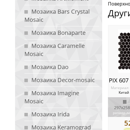
Поверхнос
Друг
Мозаика Bars Crystal
Mosaic
Мозаика Bonaparte
Мозаика Caramelle
Mosaic
Мозаика Dao
Мозаика Decor-mosaic
Материал:
Мозаика Imagine
Китай
Mosaic
297х258
Мозаика Irida
размер л
5
Мозаика Keramograd