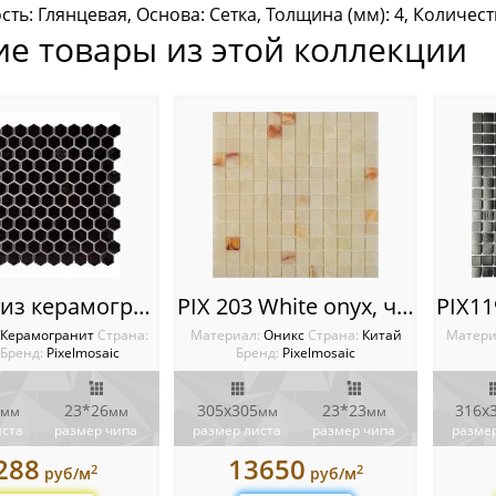
ть: Глянцевая, Основа: Сетка, Толщина (мм): 4, Количеств
ие товары из этой коллекции
PIX 607 из керамогранита, чип 23х26 мм, сетка 297х258х7 мм
PIX 203 White onyx, чип 23x23 мм, сетка 305х305x6 мм, Полированная
Керамогранит
Cтрана:
Материал:
Оникс
Cтрана:
Китай
Матери
Бренд:
Pixelmosaic
Бренд:
Pixelmosaic
23*26
305х305
23*23
316х
мм
мм
мм
мм
иста
размер чипа
размер листа
размер чипа
размер
288
13650
2
2
руб/м
руб/м