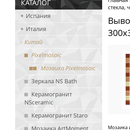
Главная
КАТАЛОГ
стекла, 
Испания
Выво
Италия
300х
Китай
Pixelmosaic
Мозаика Pixelmosaic
Зеркала NS Bath
Керамогранит
NSceramic
Керамогранит Staro
Мозаика и
Мозаика ArtMoment