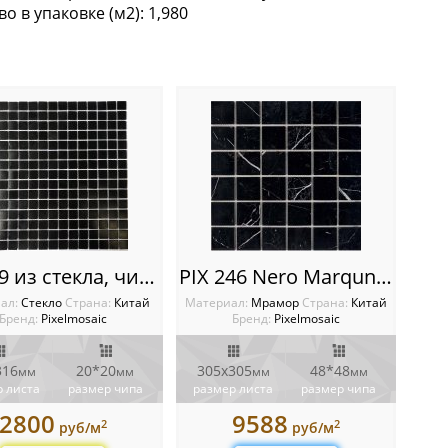
о в упаковке (м2): 1,980
Галька
PIX119 из стекла, чип 20x20 мм, сетка 316х316х4 мм
PIX 246 Nero Marquna, чип 48х48 мм, сетка 305х305х6 мм, Полированная
ал:
Стекло
Cтрана:
Китай
Материал:
Мрамор
Cтрана:
Китай
Бренд:
Pixelmosaic
Бренд:
Pixelmosaic
316
20*20
305x305
48*48
мм
мм
мм
мм
 листа
размер чипа
размер листа
размер чипа
2800
9588
2
2
руб/м
руб/м