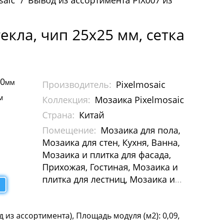
saic
Вывод из ассортимента PIX007 из
екла, чип 25х25 мм, сетка
00
мм
Производитель:
Pixelmosaic
м
Коллекция:
Мозаика Pixelmosaic
Страна:
Китай
Помещение:
Мозаика для пола,
Мозаика для стен, Кухня, Ванна,
Мозаика и плитка для фасада,
Прихожая, Гостиная, Мозаика и
плитка для лестниц, Мозаика и
плитка для бассейна, Мозаика для
Хамам, Растяжки из мозаики,
д из ассортимента), Площадь модуля (м2): 0,09,
Картины и панно из мозаики,