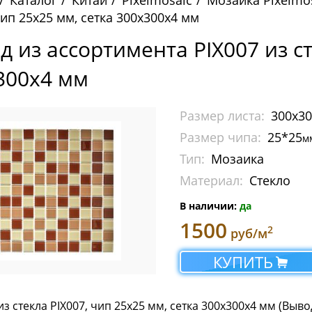
Каталог
Китай
Pixelmosaic
Мозаика Pixelmo
чип 25х25 мм, сетка 300х300х4 мм
д из ассортимента PIX007 из ст
300х4 мм
Размер листа:
300х3
Размер чипа:
25*25
м
Тип:
Мозаика
Материал:
Стекло
В наличии:
да
1500
2
руб/м
КУПИТЬ
з стекла PIX007, чип 25x25 мм, сетка 300х300х4 мм (Выво