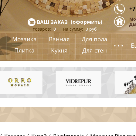
+7
Мо
(
оформить
)
ВАШ ЗАКАЗ
ДЕ
товаров:
0
на сумму:
0
руб
Мозаика
Ванная
Для пола
...
Е
Плитка
Кухня
Для стен