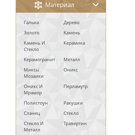
Материал
Галька
Дерево
Золото
Камень
Камень И
Керамика
Стекло
Керамогранит
Металл
Миксы
Оникс
Мозаики
Оникс И
Перламутр
Мрамор
Полистоун
Ракушки
Сланец
Стекло
Стекло И
Травертин
Металл