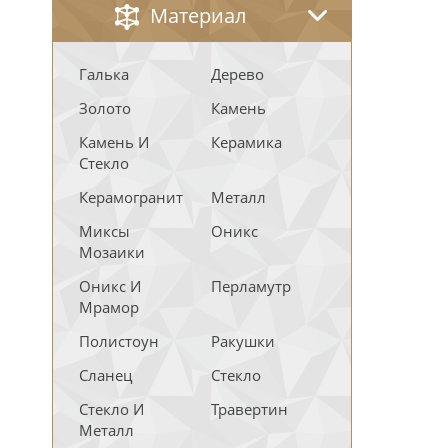
Материал
Галька
Дерево
Золото
Камень
Камень И
Керамика
Стекло
Керамогранит
Металл
Миксы
Оникс
Мозаики
Оникс И
Перламутр
Мрамор
Полистоун
Ракушки
Сланец
Стекло
Стекло И
Травертин
Металл