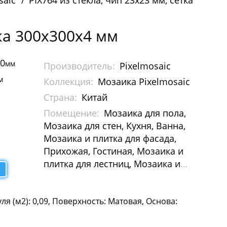
saic
PIX764 из стекла, чип 23x23 мм, сетка
тка 300х300x4 мм
00
мм
Производитель:
Pixelmosaic
м
Коллекция:
Мозаика Pixelmosaic
Страна:
Китай
Помещение:
Мозаика для пола,
Мозаика для стен, Кухня, Ванна,
Мозаика и плитка для фасада,
Прихожая, Гостиная, Мозаика и
плитка для лестниц, Мозаика и
плитка для бассейна, Мозаика для
Хамам, Растяжки из мозаики,
ля (м2): 0,09, Поверхность: Матовая, Основа:
Картины и панно из мозаики,
Галька