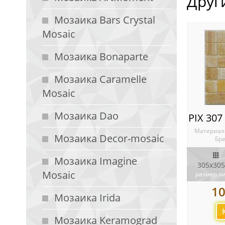
Друг
Мозаика Bars Crystal
Mosaic
Мозаика Bonaparte
Мозаика Caramelle
Mosaic
Мозаика Dao
Материал
Мозаика Decor-mosaic
Бре
Мозаика Imagine
305х305
Mosaic
размер л
1
Мозаика Irida
Мозаика Keramograd