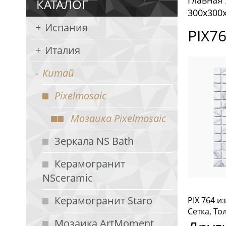
Главная
КАТАЛОГ
300х300
Испания
PIX76
Италия
Китай
Pixelmosaic
Мозаика Pixelmosaic
Зеркала NS Bath
Керамогранит
NSceramic
Керамогранит Staro
PIX 764 и
Сетка, То
Мозаика ArtMoment