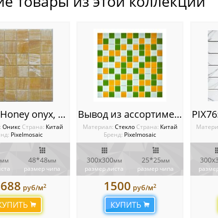
ие товары из этой коллекции
PIX 307 Honey onyx, чип 48x48 мм, сетка 305х305x8 мм, Полированная
Вывод из ассортимента PIX012 из стекла, чип 25х25 мм, сетка 300х300х4 мм
:
Оникс
Cтрана:
Китай
Материал:
Стекло
Cтрана:
Китай
Матери
нд:
Pixelmosaic
Бренд:
Pixelmosaic
48*48
300х300
25*25
300x
мм
мм
мм
мм
иста
размер чипа
размер листа
размер чипа
размер
0688
1500
2
2
руб/м
руб/м
КУПИТЬ
КУПИТЬ