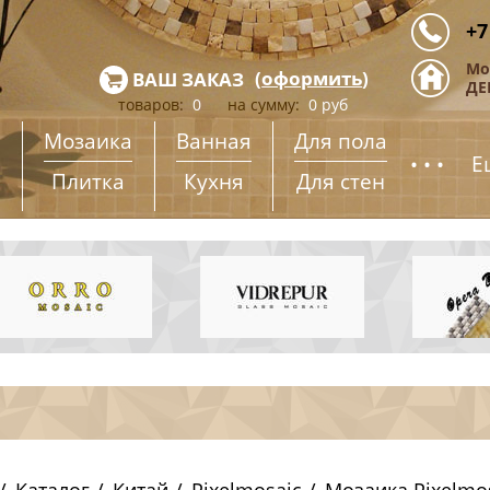
+7
Мо
(
оформить
)
ВАШ ЗАКАЗ
ДЕ
товаров:
0
на сумму:
0
руб
Мозаика
Ванная
Для пола
...
Е
Плитка
Кухня
Для стен