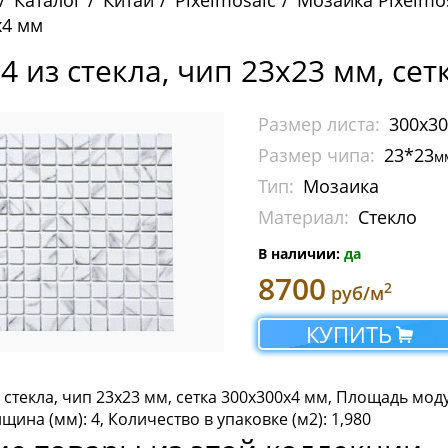
Каталог
Китай
Pixelmosaic
Мозаика Pixelmo
x4 мм
4 из стекла, чип 23x23 мм, се
Размер листа:
300x3
Размер чипа:
23*23
м
Тип:
Мозаика
Материал:
Стекло
В наличии:
да
8700
2
руб/м
КУПИТЬ
з стекла, чип 23x23 мм, сетка 300х300x4 мм, Площадь моду
лщина (мм): 4, Количество в упаковке (м2): 1,980