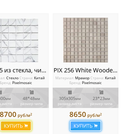
PIX765 из стекла, чип 48x48 мм, сетка 300х300x4 мм
PIX 256 White Wooden, чип 23x23 мм, сетка 305х305x6 мм, Матовая
ал:
Стекло
Cтрана:
Китай
Материал:
Мрамор
Cтрана:
Китай
Бренд:
Pixelmosaic
Бренд:
Pixelmosaic
300
48*48
305х305
23*23
мм
мм
мм
мм
 листа
размер чипа
размер листа
размер чипа
8700
8650
2
2
руб/м
руб/м
КУПИТЬ
КУПИТЬ