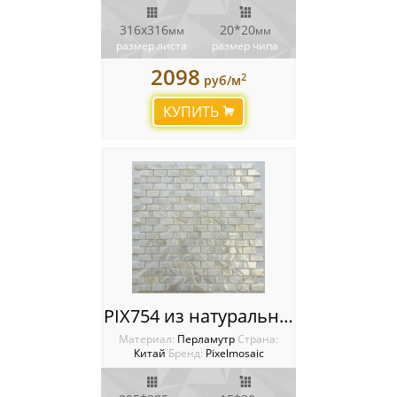
316х316
20*20
мм
мм
размер листа
размер чипа
2098
2
руб/м
КУПИТЬ
PIX754 из натурального перламутра, чип 15*30 мм, сетка 285х295х2 мм
Материал:
Перламутр
Cтрана:
Китай
Бренд:
Pixelmosaic