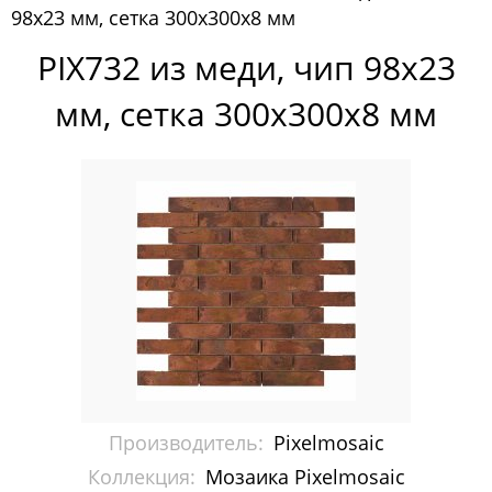
98x23 мм, сетка 300х300x8 мм
Pixelmosaic
PIX732 из меди, чип 98x23
Мозаика Pixelmosaic
мм, сетка 300х300x8 мм
Зеркала NS Bath
Керамогранит NSceramic
Керамогранит Staro
Мозаика ArtMoment
Мозаика Bars Crystal Mosaic
Мозаика Bonaparte
Мозаика Caramelle Mosaic
Производитель:
Pixelmosaic
Мозаика Dao
Коллекция:
Мозаика Pixelmosaic