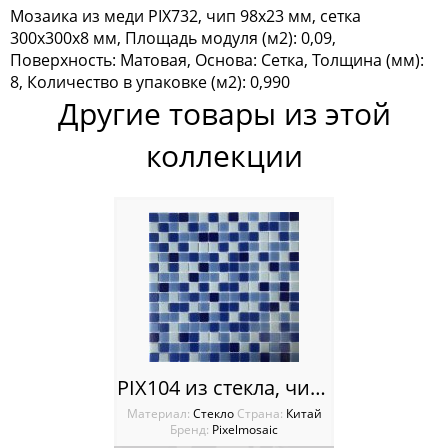
Мозаика из меди PIX732, чип 98x23 мм, сетка
Мозаика Tonomosaic
300х300x8 мм, Площадь модуля (м2): 0,09,
Поверхность: Матовая, Основа: Сетка, Толщина (мм):
Мозаика Опера Декора
8, Количество в упаковке (м2): 0,990
Другие товары из этой
Россия
коллекции
PIX104 из стекла, чип 20x20 мм, бумага 316х316х4 мм
Материал:
Стекло
Cтрана:
Китай
Бренд:
Pixelmosaic