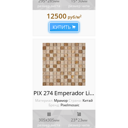
295*285
15*30
мм
мм
размер листа
размер чипа
12500
2
руб/м
КУПИТЬ
PIX 274 Emperador Light, Crema Nova, чип 23x23 мм, сетка 305х305x6 мм, Полированная
Материал:
Мрамор
Cтрана:
Китай
Бренд:
Pixelmosaic
305х305
23*23
мм
мм
размер листа
размер чипа