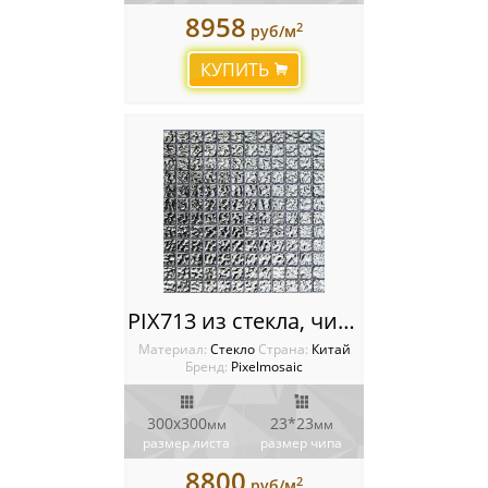
8958
2
руб/м
КУПИТЬ
PIX713 из стекла, чип 23x23 мм, сетка 300х300x4 мм
Материал:
Стекло
Cтрана:
Китай
Бренд:
Pixelmosaic
300х300
23*23
мм
мм
размер листа
размер чипа
8800
2
руб/м