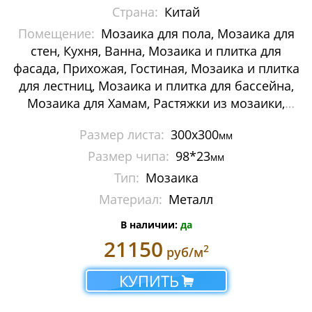
Страна:
Китай
Мозаика Decor-mosaic
Помещение:
Мозаика для пола, Мозаика для
Мозаика Imagine Mosaic
стен, Кухня, Ванна, Мозаика и плитка для
фасада, Прихожая, Гостиная, Мозаика и плитка
Мозаика Irida
для лестниц, Мозаика и плитка для бассейна,
Мозаика для Хамам, Растяжки из мозаики,
Мозаика Keramograd
Картины и панно из мозаики, Галька
Размер листа:
300х300
мм
Мозаика Mir Mosaic
Размер чипа:
98*23
мм
Мозаика NSmosaic
Тип:
Мозаика
Материал:
Металл
Мозаика Orro Mosaic
В наличии:
да
Мозаика Rose Mosaic
21150
2
руб/м
Мозаика Sekitei
КУПИТЬ
Мозаика Starmosaic