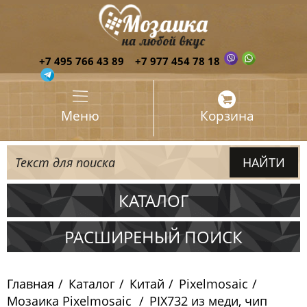
+7 495 766 43 89
+7 977 454 78 18
Меню
Корзина
КАТАЛОГ
Испания
РАСШИРЕНЫЙ ПОИСК
Италия
Главная
Каталог
Китай
Pixelmosaic
Китай
Мозаика Pixelmosaic
PIX732 из меди, чип