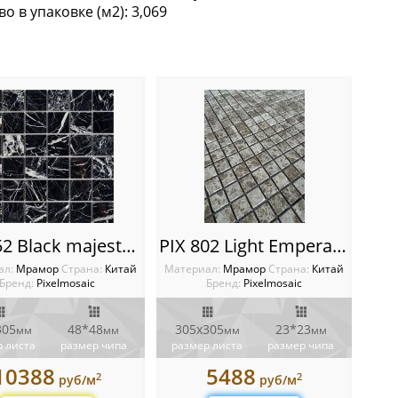
о в упаковке (м2): 3,069
мозаики, Галька
PIX 252 Black majesty, чип 48x48 мм, сетка 305х305x6 мм, Полированная
PIX 802 Light Emperador, чип 23x23 мм, сетка 305х305x6 мм, Матовая
ал:
Мрамор
Cтрана:
Китай
Материал:
Мрамор
Cтрана:
Китай
Бренд:
Pixelmosaic
Бренд:
Pixelmosaic
305
48*48
305х305
23*23
мм
мм
мм
мм
 листа
размер чипа
размер листа
размер чипа
10388
5488
2
2
руб/м
руб/м