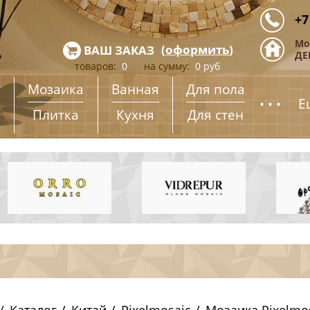
+7
Мо
(
оформить
)
ВАШ ЗАКАЗ
ДЕ
товаров:
0
на сумму:
0
руб
Мозаика
Ванная
Для пола
...
Е
Плитка
Кухня
Для стен