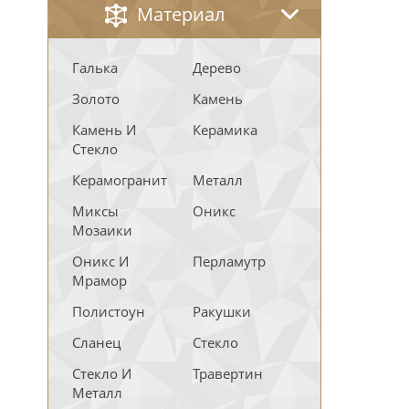
Материал
Галька
Дерево
Золото
Камень
Камень И
Керамика
Стекло
Керамогранит
Металл
Миксы
Оникс
Мозаики
Оникс И
Перламутр
Мрамор
Полистоун
Ракушки
Сланец
Стекло
Стекло И
Травертин
Металл