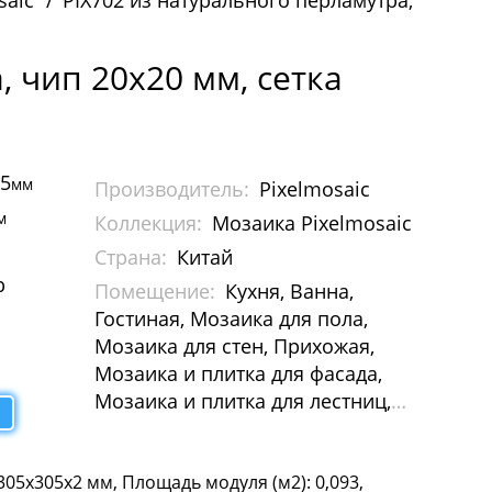
saic
PIX702 из натурального перламутра,
, чип 20x20 мм, сетка
05
мм
Производитель:
Pixelmosaic
м
Коллекция:
Мозаика Pixelmosaic
Страна:
Китай
р
Помещение:
Кухня, Ванна,
Гостиная, Мозаика для пола,
Мозаика для стен, Прихожая,
Мозаика и плитка для фасада,
Мозаика и плитка для лестниц,
Мозаика и плитка для бассейна,
Мозаика для Хамам, Растяжки из
305х305x2 мм, Площадь модуля (м2): 0,093,
мозаики, Картины и панно из