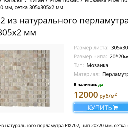
Каталог
Китай
Pixelmosaic
Мозаика Pixelmo
0 мм, сетка 305х305x2 мм
02 из натурального перламутра
305x2 мм
Размер листа:
305х3
Размер чипа:
20*20
м
Тип:
Мозаика
Материал:
Перламут
В наличии:
да
12000
2
руб/м
КУПИТЬ
з натурального перламутра PIX702, чип 20x20 мм, сетка 