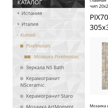
Главная
КАТАЛОГ
чип 20x2
Испания
PIX7
Италия
305х
Китай
Pixelmosaic
Мозаика Pixelmosaic
Зеркала NS Bath
Керамогранит
NSceramic
Керамогранит Staro
Мозаика и
Мозаика ArtMoment