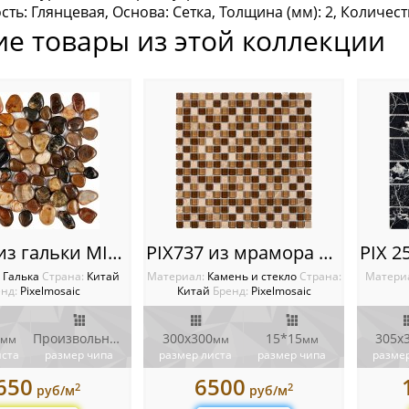
ть: Глянцевая, Основа: Сетка, Толщина (мм): 2, Количеств
ие товары из этой коллекции
PIX266 из гальки MIX stone, чип произвольный, сетка 305х305 мм
PIX737 из мрамора и стекла, чип 15x15 мм, сетка 300х300x4 мм
:
Галька
Cтрана:
Китай
Материал:
Камень и стекло
Cтрана:
Матери
нд:
Pixelmosaic
Китай
Бренд:
Pixelmosaic
Произвольный
300х300
15*15
305х
мм
мм
мм
мм
иста
размер чипа
размер листа
размер чипа
размер
650
6500
2
2
руб/м
руб/м