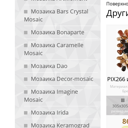
Поверхнос
Друг
Мозаика Bars Crystal
Mosaic
Мозаика Bonaparte
Мозаика Caramelle
Mosaic
Мозаика Dao
Мозаика Decor-mosaic
Материал
Мозаика Imagine
Бре
Mosaic
305х305
Мозаика Irida
размер л
8
Мозаика Keramograd