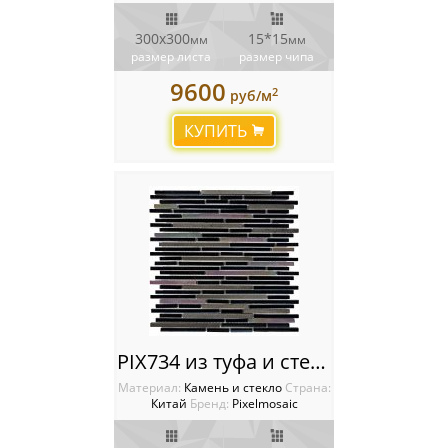
300х300
15*15
мм
мм
размер листа
размер чипа
9600
2
руб/м
КУПИТЬ
PIX734 из туфа и стекла, чипы 8x48/98/148 мм, сетка 300х300x8 мм
Материал:
Камень и стекло
Cтрана:
Китай
Бренд:
Pixelmosaic