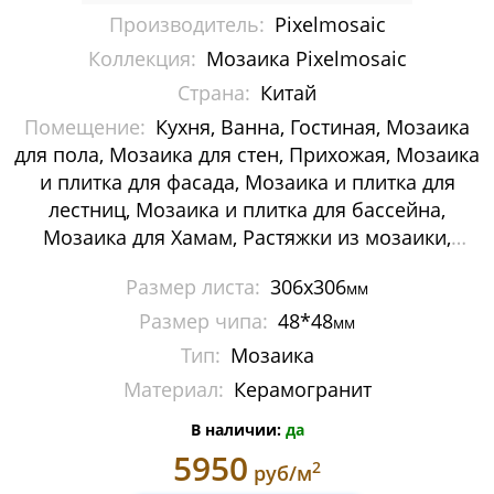
Производитель:
Pixelmosaic
Мозаика Decor-mosaic
Коллекция:
Мозаика Pixelmosaic
Мозаика Imagine Mosaic
Страна:
Китай
Помещение:
Кухня, Ванна, Гостиная, Мозаика
Мозаика Irida
для пола, Мозаика для стен, Прихожая, Мозаика
Мозаика Keramograd
и плитка для фасада, Мозаика и плитка для
лестниц, Мозаика и плитка для бассейна,
Мозаика Mir Mosaic
Мозаика для Хамам, Растяжки из мозаики,
Картины и панно из мозаики, Галька
Мозаика NSmosaic
Размер листа:
306х306
мм
Размер чипа:
48*48
мм
Мозаика Orro Mosaic
Тип:
Мозаика
Мозаика Rose Mosaic
Материал:
Керамогранит
Мозаика Sekitei
В наличии:
да
5950
2
руб/м
Мозаика Starmosaic