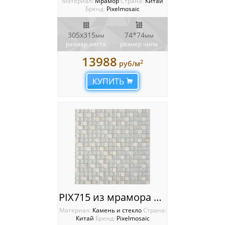
Материал:
Мрамор
Cтрана:
Китай
Бренд:
Pixelmosaic
305х315
74*74
мм
мм
размер листа
размер чипа
13988
2
руб/м
КУПИТЬ
PIX715 из мрамора и стекла, чип 15x15 мм, сетка 300х300x8 мм
Материал:
Камень и стекло
Cтрана:
Китай
Бренд:
Pixelmosaic