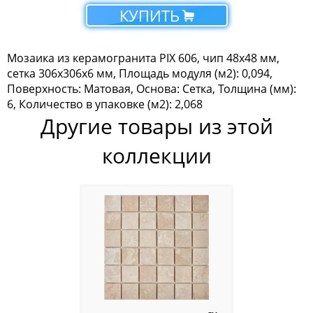
КУПИТЬ
Мозаика Tonomosaic
Мозаика Опера Декора
Мозаика из керамогранита PIX 606, чип 48х48 мм,
сетка 306х306х6 мм, Площадь модуля (м2): 0,094,
Россия
Поверхность: Матовая, Основа: Сетка, Толщина (мм):
6, Количество в упаковке (м2): 2,068
Другие товары из этой
коллекции