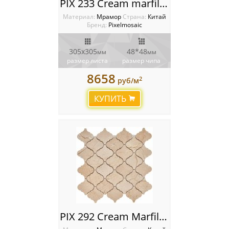
PIX 233 Cream marfil, чип 48x48 мм, сетка 305х305x6 мм, Полированная
Материал:
Мрамор
Cтрана:
Китай
Бренд:
Pixelmosaic
305х305
48*48
мм
мм
размер листа
размер чипа
8658
2
руб/м
КУПИТЬ
PIX 292 Cream Marfil, чип 74x74 мм, сетка 305х315x8 мм, Полированная