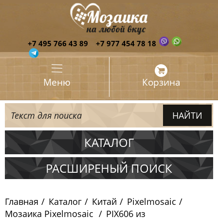
+7 495 766 43 89
+7 977 454 78 18
Меню
Корзина
КАТАЛОГ
Испания
РАСШИРЕНЫЙ ПОИСК
Италия
Главная
Каталог
Китай
Pixelmosaic
Китай
Мозаика Pixelmosaic
PIX606 из