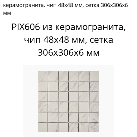
керамогранита, чип 48х48 мм, сетка 306х306х6
Pixelmosaic
мм
Мозаика Pixelmosaic
PIX606 из керамогранита,
Зеркала NS Bath
чип 48х48 мм, сетка
Керамогранит NSceramic
306х306х6 мм
Керамогранит Staro
Мозаика ArtMoment
Мозаика Bars Crystal Mosaic
Мозаика Bonaparte
Мозаика Caramelle Mosaic
Мозаика Dao