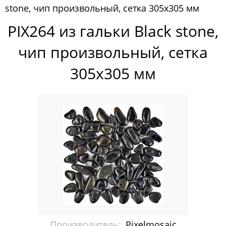
stone, чип произвольный, сетка 305х305 мм
Pixelmosaic
PIX264 из гальки Blaсk stone,
Мозаика Pixelmosaic
чип произвольный, сетка
Зеркала NS Bath
305х305 мм
Керамогранит NSceramic
Керамогранит Staro
Мозаика ArtMoment
Мозаика Bars Crystal Mosaic
Мозаика Bonaparte
Мозаика Caramelle Mosaic
Мозаика Dao
Производитель:
Pixelmosaic