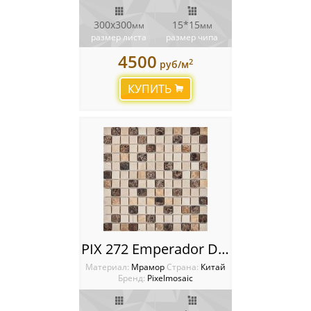
300х300
15*15
мм
мм
размер листа
размер чипа
4500
2
руб/м
КУПИТЬ
PIX 272 Emperador Dark, light, Crema Nova, чип 23x23 мм, сетка 305х305x6 мм, Матовая
Материал:
Мрамор
Cтрана:
Китай
Бренд:
Pixelmosaic