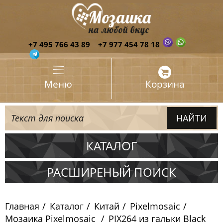
+7 495 766 43 89
+7 977 454 78 18
Меню
Корзина
КАТАЛОГ
Испания
РАСШИРЕНЫЙ ПОИСК
Италия
Главная
Каталог
Китай
Pixelmosaic
Китай
Мозаика Pixelmosaic
PIX264 из гальки Blaсk