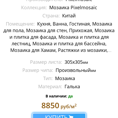
Мозаика Decor-mosaic
Коллекция:
Мозаика Pixelmosaic
Страна:
Китай
Мозаика Imagine Mosaic
Помещение:
Кухня, Ванна, Гостиная, Мозаика
для пола, Мозаика для стен, Прихожая, Мозаика
Мозаика Irida
и плитка для фасада, Мозаика и плитка для
Мозаика Keramograd
лестниц, Мозаика и плитка для бассейна,
Мозаика для Хамам, Растяжки из мозаики,
Мозаика Mir Mosaic
Картины и панно из мозаики, Галька
Размер листа:
305х305
мм
Мозаика NSmosaic
Размер чипа:
Произвольный
мм
Мозаика Orro Mosaic
Тип:
Мозаика
Материал:
Галька
Мозаика Rose Mosaic
В наличии:
да
Мозаика Sekitei
8850
2
руб/м
Мозаика Starmosaic
КУПИТЬ