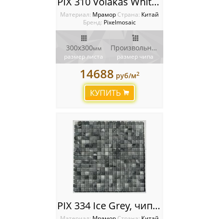
PIX 310 Volakas White, чип произвольный, сетка 300х300x6 мм, Матовая
Материал:
Мрамор
Cтрана:
Китай
Бренд:
Pixelmosaic
300x300
Произвольный
мм
мм
размер листа
размер чипа
14688
2
руб/м
КУПИТЬ
PIX 334 Ice Grey, чип 15х15 мм, сетка 305х305х4 мм, Полированная
Материал:
Мрамор
Cтрана:
Китай