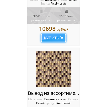
Бренд:
Pixelmosaic
305x305
15*15
мм
мм
размер листа
размер чипа
10698
2
руб/м
КУПИТЬ
Вывод из ассортимента PIX724 из мрамора и стекла, чип 15x15 мм, сетка 300х300x4 мм
Материал:
Камень и стекло
Cтрана:
Китай
Бренд:
Pixelmosaic