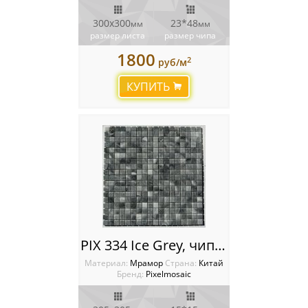
300х300
23*48
мм
мм
размер листа
размер чипа
1800
2
руб/м
КУПИТЬ
PIX 334 Ice Grey, чип 15х15 мм, сетка 305х305х4 мм, Полированная
Материал:
Мрамор
Cтрана:
Китай
Бренд:
Pixelmosaic