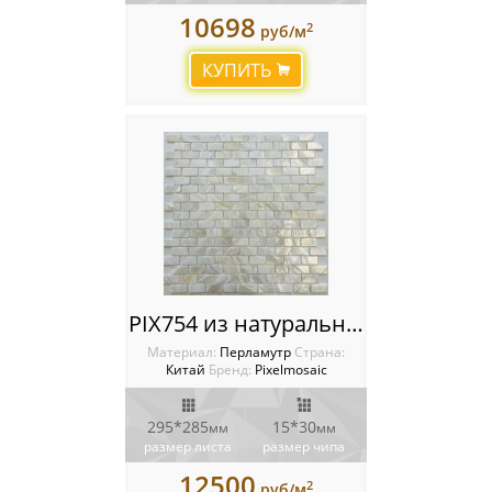
10698
2
руб/м
КУПИТЬ
PIX754 из натурального перламутра, чип 15*30 мм, сетка 285х295х2 мм
Материал:
Перламутр
Cтрана:
Китай
Бренд:
Pixelmosaic
295*285
15*30
мм
мм
размер листа
размер чипа
12500
2
руб/м