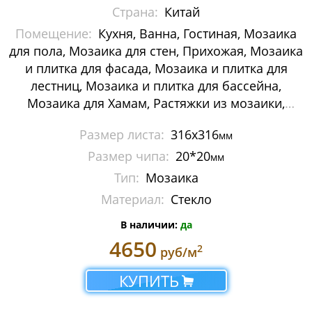
Страна:
Китай
Мозаика Decor-mosaic
Помещение:
Кухня, Ванна, Гостиная, Мозаика
Мозаика Imagine Mosaic
для пола, Мозаика для стен, Прихожая, Мозаика
и плитка для фасада, Мозаика и плитка для
Мозаика Irida
лестниц, Мозаика и плитка для бассейна,
Мозаика для Хамам, Растяжки из мозаики,
Мозаика Keramograd
Картины и панно из мозаики, Галька
Размер листа:
316х316
мм
Мозаика Mir Mosaic
Размер чипа:
20*20
мм
Мозаика NSmosaic
Тип:
Мозаика
Материал:
Стекло
Мозаика Orro Mosaic
В наличии:
да
Мозаика Rose Mosaic
4650
2
руб/м
Мозаика Sekitei
КУПИТЬ
Мозаика Starmosaic