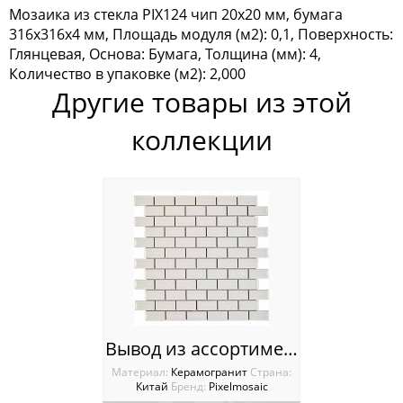
Мозаика из стекла PIX124 чип 20x20 мм, бумага
Мозаика Tonomosaic
316х316х4 мм, Площадь модуля (м2): 0,1, Поверхность:
Глянцевая, Основа: Бумага, Толщина (мм): 4,
Мозаика Опера Декора
Количество в упаковке (м2): 2,000
Другие товары из этой
Россия
коллекции
Вывод из ассортимента PIX600 из керамогранита, чип 23х48 мм, сетка 300х300х7 мм
Материал:
Керамогранит
Cтрана:
Китай
Бренд:
Pixelmosaic