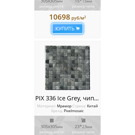
305x305
15*15
мм
мм
размер листа
размер чипа
10698
2
руб/м
КУПИТЬ
PIX 336 Ice Grey, чип 23х23 мм, сетка 305х305х4 мм, Полированная
Материал:
Мрамор
Cтрана:
Китай
Бренд:
Pixelmosaic
305x305
23*23
мм
мм
размер листа
размер чипа