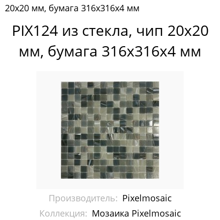
20x20 мм, бумага 316х316х4 мм
Pixelmosaic
PIX124 из стекла, чип 20x20
Мозаика Pixelmosaic
мм, бумага 316х316х4 мм
Зеркала NS Bath
Керамогранит NSceramic
Керамогранит Staro
Мозаика ArtMoment
Мозаика Bars Crystal Mosaic
Мозаика Bonaparte
Мозаика Caramelle Mosaic
Производитель:
Pixelmosaic
Мозаика Dao
Коллекция:
Мозаика Pixelmosaic