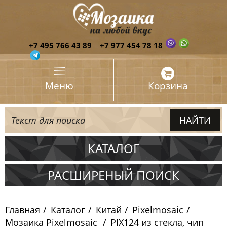
+7 495 766 43 89
+7 977 454 78 18
Меню
Корзина
КАТАЛОГ
Испания
РАСШИРЕНЫЙ ПОИСК
Италия
Главная
Каталог
Китай
Pixelmosaic
Китай
Мозаика Pixelmosaic
PIX124 из стекла, чип