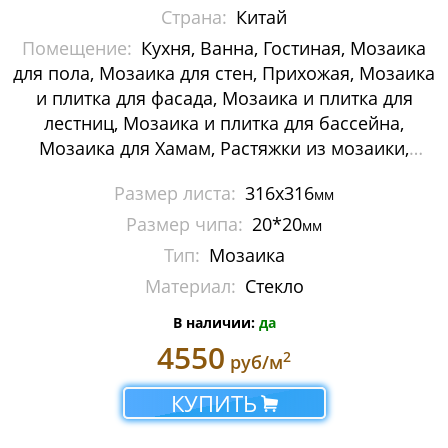
Страна:
Китай
Мозаика Decor-mosaic
Помещение:
Кухня, Ванна, Гостиная, Мозаика
Мозаика Imagine Mosaic
для пола, Мозаика для стен, Прихожая, Мозаика
и плитка для фасада, Мозаика и плитка для
Мозаика Irida
лестниц, Мозаика и плитка для бассейна,
Мозаика для Хамам, Растяжки из мозаики,
Мозаика Keramograd
Картины и панно из мозаики, Галька
Размер листа:
316х316
мм
Мозаика Mir Mosaic
Размер чипа:
20*20
мм
Мозаика NSmosaic
Тип:
Мозаика
Материал:
Стекло
Мозаика Orro Mosaic
В наличии:
да
Мозаика Rose Mosaic
4550
2
руб/м
Мозаика Sekitei
КУПИТЬ
Мозаика Starmosaic