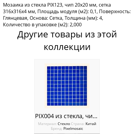
Мозаика из стекла PIX123, чип 20x20 мм, сетка
Мозаика Tonomosaic
316х316х4 мм, Площадь модуля (м2): 0,1, Поверхность:
Глянцевая, Основа: Сетка, Толщина (мм): 4,
Мозаика Опера Декора
Количество в упаковке (м2): 2,000
Другие товары из этой
Россия
коллекции
PIX004 из стекла, чип 25х25 мм, сетка 300х300х4 мм
Материал:
Стекло
Cтрана:
Китай
Бренд:
Pixelmosaic