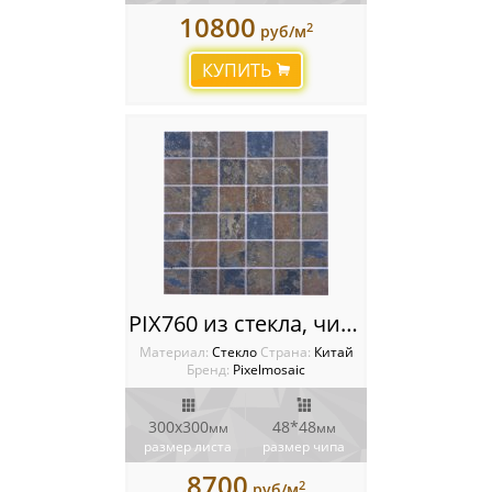
10800
2
руб/м
КУПИТЬ
PIX760 из стекла, чип 48x48 мм, сетка 300х300x4 мм
Материал:
Стекло
Cтрана:
Китай
Бренд:
Pixelmosaic
300x300
48*48
мм
мм
размер листа
размер чипа
8700
2
руб/м