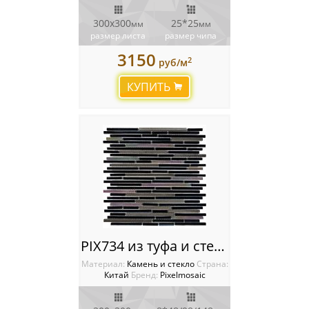
300х300
25*25
мм
мм
размер листа
размер чипа
3150
2
руб/м
КУПИТЬ
PIX734 из туфа и стекла, чипы 8x48/98/148 мм, сетка 300х300x8 мм
Материал:
Камень и стекло
Cтрана:
Китай
Бренд:
Pixelmosaic