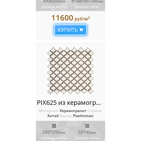
300х300
8*48/98/148
мм
мм
размер листа
размер чипа
11600
2
руб/м
КУПИТЬ
PIX625 из керамогранита, чип 35х40 мм, сетка 295х295х7 мм
Материал:
Керамогранит
Cтрана:
Китай
Бренд:
Pixelmosaic
295*295
35*40
мм
мм
размер листа
размер чипа