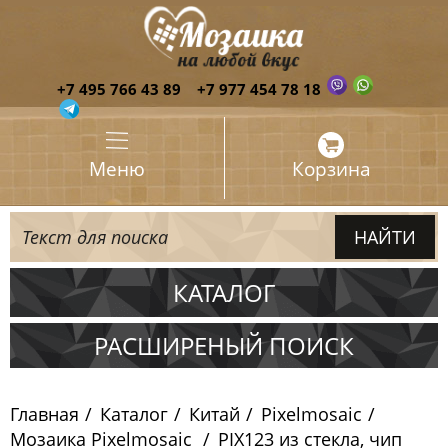
+7 495 766 43 89
+7 977 454 78 18
Меню
Корзина
КАТАЛОГ
Испания
РАСШИРЕНЫЙ ПОИСК
Италия
Главная
Каталог
Китай
Pixelmosaic
Китай
Мозаика Pixelmosaic
PIX123 из стекла, чип