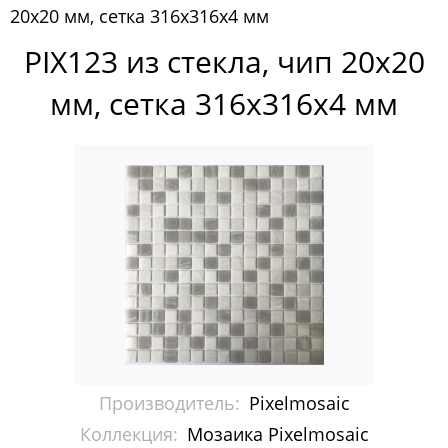
20x20 мм, сетка 316х316х4 мм
Pixelmosaic
PIX123 из стекла, чип 20x20
Мозаика Pixelmosaic
мм, сетка 316х316х4 мм
Зеркала NS Bath
Керамогранит NSceramic
Керамогранит Staro
Мозаика ArtMoment
Мозаика Bars Crystal Mosaic
Мозаика Bonaparte
Мозаика Caramelle Mosaic
Производитель:
Pixelmosaic
Мозаика Dao
Коллекция:
Мозаика Pixelmosaic