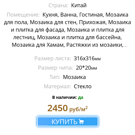
Страна:
Китай
Мозаика Decor-mosaic
Помещение:
Кухня, Ванна, Гостиная, Мозаика
Мозаика Imagine Mosaic
для пола, Мозаика для стен, Прихожая, Мозаика
и плитка для фасада, Мозаика и плитка для
Мозаика Irida
лестниц, Мозаика и плитка для бассейна,
Мозаика для Хамам, Растяжки из мозаики,
Мозаика Keramograd
Картины и панно из мозаики, Галька
Размер листа:
316х316
мм
Мозаика Mir Mosaic
Размер чипа:
20*20
мм
Мозаика NSmosaic
Тип:
Мозаика
Материал:
Стекло
Мозаика Orro Mosaic
В наличии:
да
Мозаика Rose Mosaic
2450
2
руб/м
Мозаика Sekitei
КУПИТЬ
Мозаика Starmosaic