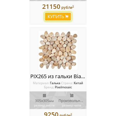
21150
2
руб/м
КУПИТЬ
PIX265 из гальки Bianco Natura stone, чип произвольный, сетка 305х305 мм
Материал:
Галька
Cтрана:
Китай
Бренд:
Pixelmosaic
305х305
Произвольный
мм
мм
размер листа
размер чипа
9250
2
руб/м