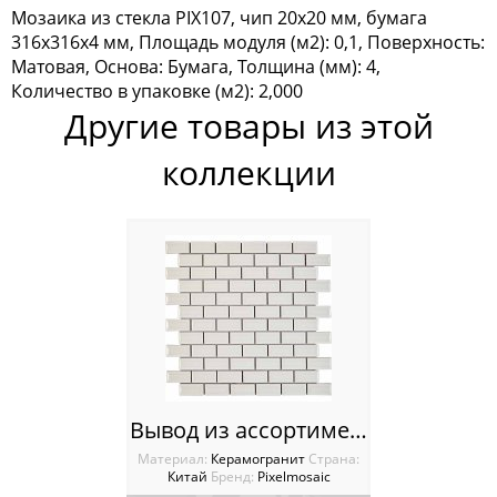
Мозаика из стекла PIX107, чип 20x20 мм, бумага
Мозаика Tonomosaic
316х316х4 мм, Площадь модуля (м2): 0,1, Поверхность:
Матовая, Основа: Бумага, Толщина (мм): 4,
Мозаика Опера Декора
Количество в упаковке (м2): 2,000
Другие товары из этой
Россия
коллекции
Вывод из ассортимента PIX600 из керамогранита, чип 23х48 мм, сетка 300х300х7 мм
Материал:
Керамогранит
Cтрана:
Китай
Бренд:
Pixelmosaic