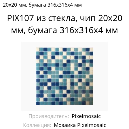
20x20 мм, бумага 316х316х4 мм
Pixelmosaic
PIX107 из стекла, чип 20x20
Мозаика Pixelmosaic
мм, бумага 316х316х4 мм
Зеркала NS Bath
Керамогранит NSceramic
Керамогранит Staro
Мозаика ArtMoment
Мозаика Bars Crystal Mosaic
Мозаика Bonaparte
Мозаика Caramelle Mosaic
Производитель:
Pixelmosaic
Мозаика Dao
Коллекция:
Мозаика Pixelmosaic