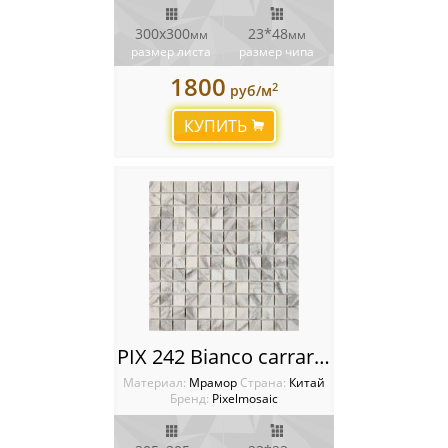
300х300
23*48
мм
мм
размер листа
размер чипа
1800
2
руб/м
КУПИТЬ
PIX 242 Bianco carrara, чип 23x23 мм, сетка 305х305x6 мм, Полированная
Материал:
Мрамор
Cтрана:
Китай
Бренд:
Pixelmosaic