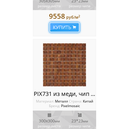
305х305
23*23
мм
мм
размер листа
размер чипа
9558
2
руб/м
КУПИТЬ
PIX731 из меди, чип 23x23 мм, сетка 300х300x8 мм
Материал:
Металл
Cтрана:
Китай
Бренд:
Pixelmosaic
300х300
23*23
мм
мм
размер листа
размер чипа