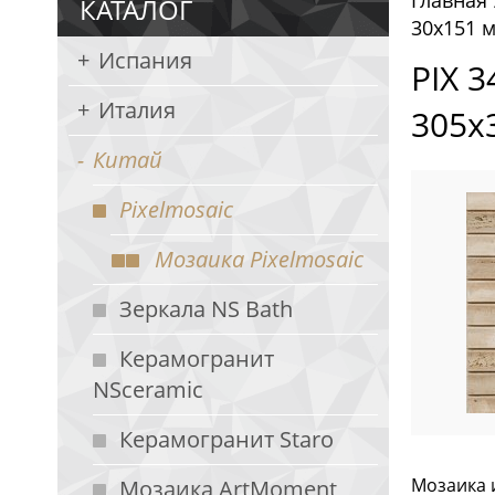
Главная
КАТАЛОГ
30х151 м
Испания
PIX 3
Италия
305х
Китай
Pixelmosaic
Мозаика Pixelmosaic
Зеркала NS Bath
Керамогранит
NSceramic
Керамогранит Staro
Мозаика и
Мозаика ArtMoment