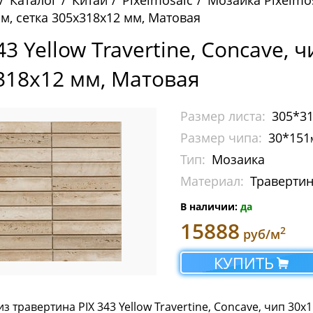
Каталог
Китай
Pixelmosaic
Мозаика Pixelmo
м, сетка 305х318х12 мм, Матовая
43 Yellow Travertine, Concave, 
318х12 мм, Матовая
Размер листа:
305*3
Размер чипа:
30*151
Тип:
Мозаика
Материал:
Траверти
В наличии:
да
15888
2
руб/м
КУПИТЬ
з травертина PIX 343 Yellow Travertine, Concave, чип 30