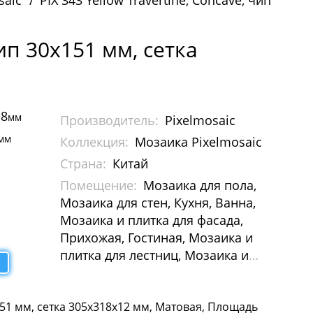
saic
PIX 343 Yellow Travertine, Concave, чип
чип 30х151 мм, сетка
18
мм
Производитель:
Pixelmosaic
мм
Коллекция:
Мозаика Pixelmosaic
Страна:
Китай
н
Помещение:
Мозаика для пола,
Мозаика для стен, Кухня, Ванна,
Мозаика и плитка для фасада,
Прихожая, Гостиная, Мозаика и
плитка для лестниц, Мозаика и
плитка для бассейна, Мозаика для
Хамам, Растяжки из мозаики,
х151 мм, сетка 305х318х12 мм, Матовая, Площадь
Картины и панно из мозаики,