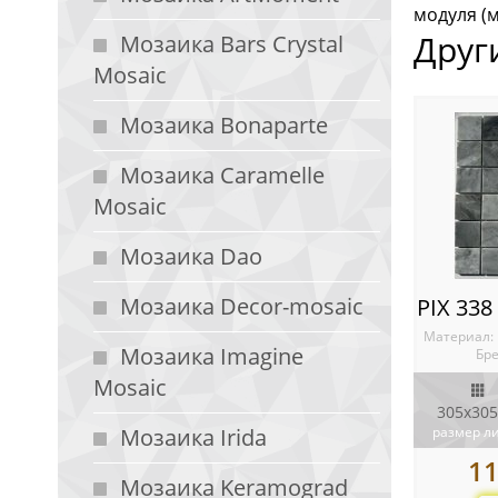
модуля (м
Друг
Мозаика Bars Crystal
Mosaic
Мозаика Bonaparte
Мозаика Caramelle
Mosaic
Мозаика Dao
Мозаика Decor-mosaic
Материал:
Мозаика Imagine
Бре
Mosaic
305x305
Мозаика Irida
размер л
1
Мозаика Keramograd