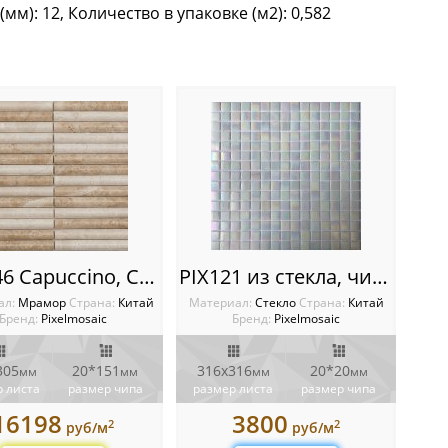
мм): 12, Количество в упаковке (м2): 0,582
Галька
PIX 346 Capuccino, Convex, чип 20х151 мм, сетка 300х305х12 мм, Матовая
PIX121 из стекла, чип 20x20 мм, сетка 316х316х4 мм
ал:
Мрамор
Cтрана:
Китай
Материал:
Стекло
Cтрана:
Китай
Бренд:
Pixelmosaic
Бренд:
Pixelmosaic
305
20*151
316х316
20*20
мм
мм
мм
мм
 листа
размер чипа
размер листа
размер чипа
16198
3800
2
2
руб/м
руб/м