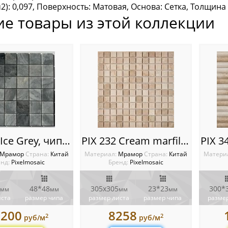
2): 0,097, Поверхность: Матовая, Основа: Сетка, Толщина (
ие товары из этой коллекции
PIX 338 Ice Grey, чип 48х48 мм, сетка 305х305х6 мм, Полированная
PIX 232 Cream marfil, чип 23x23 мм, сетка 305х305x6 мм, Полированная
Мрамор
Cтрана:
Китай
Материал:
Мрамор
Cтрана:
Китай
Матери
нд:
Pixelmosaic
Бренд:
Pixelmosaic
48*48
305х305
23*23
300*
мм
мм
мм
мм
иста
размер чипа
размер листа
размер чипа
размер
1200
8258
2
2
руб/м
руб/м