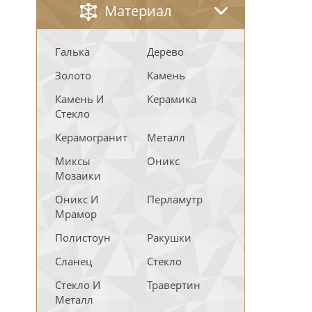
Материал
Галька
Дерево
Золото
Камень
Камень И
Керамика
Стекло
Керамогранит
Металл
Миксы
Оникс
Мозаики
Оникс И
Перламутр
Мрамор
Полистоун
Ракушки
Сланец
Стекло
Стекло И
Травертин
Металл