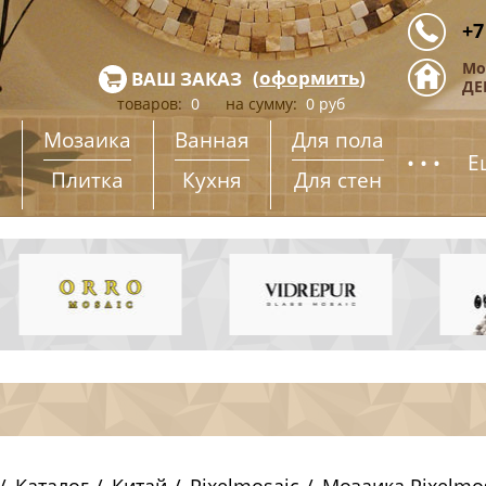
+7
Мо
(
оформить
)
ВАШ ЗАКАЗ
ДЕ
товаров:
0
на сумму:
0
руб
Мозаика
Ванная
Для пола
...
Е
Плитка
Кухня
Для стен