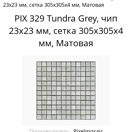
23х23 мм, сетка 305х305х4 мм, Матовая
Pixelmosaic
PIX 329 Tundra Grey, чип
Мозаика Pixelmosaic
23х23 мм, сетка 305х305х4
Зеркала NS Bath
мм, Матовая
Керамогранит NSceramic
Керамогранит Staro
Мозаика ArtMoment
Мозаика Bars Crystal Mosaic
Мозаика Bonaparte
Мозаика Caramelle Mosaic
Мозаика Dao
Производитель:
Pixelmosaic