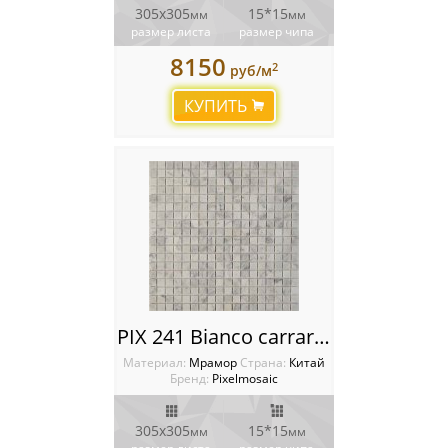
305х305
15*15
мм
мм
размер листа
размер чипа
8150
2
руб/м
КУПИТЬ
PIX 241 Bianco carrara, чип 15x15 мм, сетка 305х305x4 мм, Полированная
Материал:
Мрамор
Cтрана:
Китай
Бренд:
Pixelmosaic
305х305
15*15
мм
мм