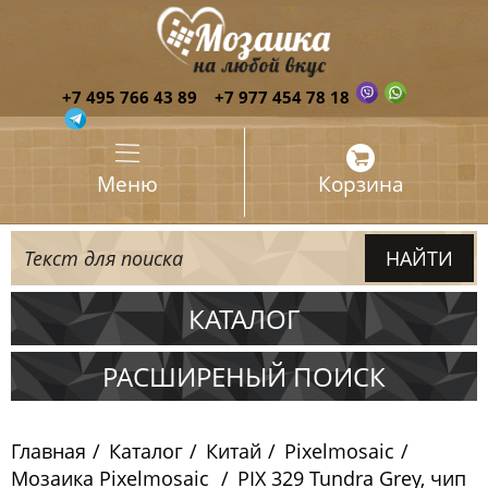
+7 495 766 43 89
+7 977 454 78 18
Меню
Корзина
КАТАЛОГ
Испания
РАСШИРЕНЫЙ ПОИСК
Италия
Главная
Каталог
Китай
Pixelmosaic
Китай
Мозаика Pixelmosaic
PIX 329 Tundra Grey, чип