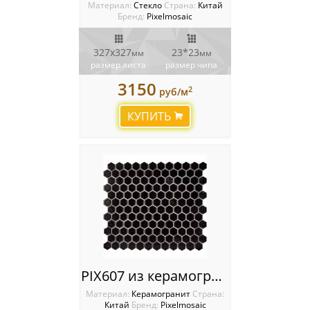
Материал:
Стекло
Cтрана:
Китай
Бренд:
Pixelmosaic
327х327
23*23
мм
мм
размер листа
размер чипа
3150
2
руб/м
КУПИТЬ
PIX607 из керамогранита, чип 23х26 мм, сетка 297х258х7 мм
Материал:
Керамогранит
Cтрана:
Китай
Бренд:
Pixelmosaic