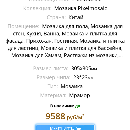
Мозаика Decor-mosaic
Коллекция:
Мозаика Pixelmosaic
Страна:
Китай
Мозаика Imagine Mosaic
Помещение:
Мозаика для пола, Мозаика для
стен, Кухня, Ванна, Мозаика и плитка для
Мозаика Irida
фасада, Прихожая, Гостиная, Мозаика и плитка
Мозаика Keramograd
для лестниц, Мозаика и плитка для бассейна,
Мозаика для Хамам, Растяжки из мозаики,
Мозаика Mir Mosaic
Картины и панно из мозаики, Галька
Размер листа:
305x305
мм
Мозаика NSmosaic
Размер чипа:
23*23
мм
Мозаика Orro Mosaic
Тип:
Мозаика
Материал:
Мрамор
Мозаика Rose Mosaic
В наличии:
да
Мозаика Sekitei
9588
2
руб/м
Мозаика Starmosaic
КУПИТЬ