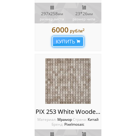
297х258
23*26
мм
мм
размер листа
размер чипа
6000
2
руб/м
КУПИТЬ
PIX 253 White Wooden, чип 15x15 мм, сетка 305х305x4 мм, Полированная
Материал:
Мрамор
Cтрана:
Китай
Бренд:
Pixelmosaic