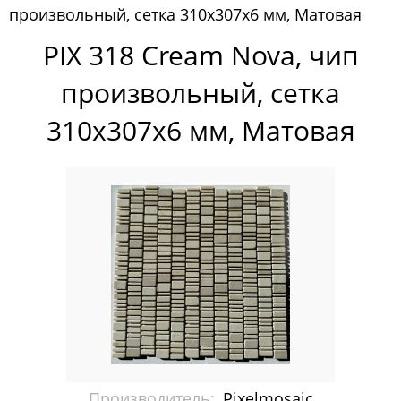
произвольный, сетка 310х307х6 мм, Матовая
Pixelmosaic
PIX 318 Cream Nova, чип
Мозаика Pixelmosaic
произвольный, сетка
Зеркала NS Bath
310х307х6 мм, Матовая
Керамогранит NSceramic
Керамогранит Staro
Мозаика ArtMoment
Мозаика Bars Crystal Mosaic
Мозаика Bonaparte
Мозаика Caramelle Mosaic
Мозаика Dao
Производитель:
Pixelmosaic