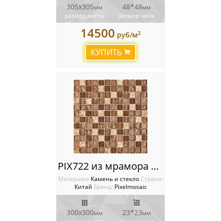
305х305
48*48
мм
мм
размер листа
размер чипа
14500
2
руб/м
КУПИТЬ
PIX722 из мрамора и стекла, чип 23x23 мм, сетка 300х300x8 мм
Материал:
Камень и стекло
Cтрана:
Китай
Бренд:
Pixelmosaic
300х300
23*23
мм
мм