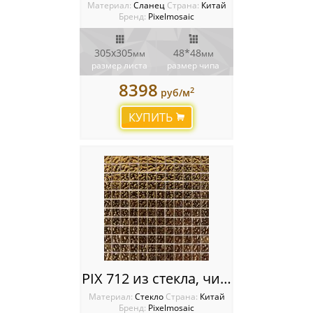
Материал:
Сланец
Cтрана:
Китай
Бренд:
Pixelmosaic
305x305
48*48
мм
мм
размер листа
размер чипа
8398
2
руб/м
КУПИТЬ
PIX 712 из стекла, чип 23x23 мм, сетка 300х300x4 мм
Материал:
Стекло
Cтрана:
Китай
Бренд:
Pixelmosaic