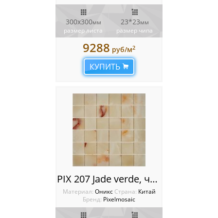
300х300
23*23
мм
мм
размер листа
размер чипа
9288
2
руб/м
КУПИТЬ
PIX 207 Jade verde, чип 48x48 мм, сетка 305х305x6 мм, Полированная
Материал:
Оникс
Cтрана:
Китай
Бренд:
Pixelmosaic