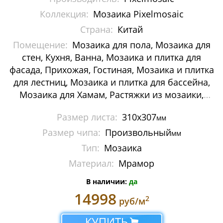
Мозаика Decor-mosaic
Коллекция:
Мозаика Pixelmosaic
Страна:
Китай
Мозаика Imagine Mosaic
Помещение:
Мозаика для пола, Мозаика для
стен, Кухня, Ванна, Мозаика и плитка для
Мозаика Irida
фасада, Прихожая, Гостиная, Мозаика и плитка
Мозаика Keramograd
для лестниц, Мозаика и плитка для бассейна,
Мозаика для Хамам, Растяжки из мозаики,
Мозаика Mir Mosaic
Картины и панно из мозаики, Галька
Размер листа:
310х307
мм
Мозаика NSmosaic
Размер чипа:
Произвольный
мм
Мозаика Orro Mosaic
Тип:
Мозаика
Материал:
Мрамор
Мозаика Rose Mosaic
В наличии:
да
Мозаика Sekitei
14998
2
руб/м
Мозаика Starmosaic
КУПИТЬ