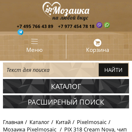
+7 495 766 43 89
+7 977 454 78 18
Меню
Корзина
КАТАЛОГ
Испания
РАСШИРЕНЫЙ ПОИСК
Италия
Главная
Каталог
Китай
Pixelmosaic
Китай
Мозаика Pixelmosaic
PIX 318 Cream Nova, чип