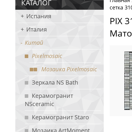
Главная
КАТАЛОГ
сетка 31
Испания
PIX 3
Италия
Мато
Китай
Pixelmosaic
Мозаика Pixelmosaic
Зеркала NS Bath
Керамогранит
NSceramic
Керамогранит Staro
Мозаика ArtMoment