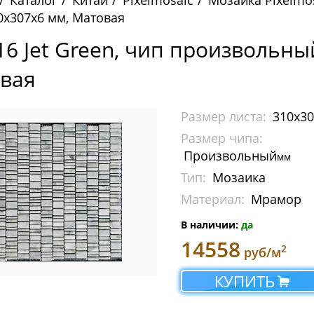
Каталог
Китай
Pixelmosaic
Мозаика Pixelmo
0х307х6 мм, Матовая
16 Jet Green, чип произвольны
вая
Размер листа:
310х3
Размер чипа:
Произвольный
мм
Тип:
Мозаика
Материал:
Мрамор
В наличии:
да
14558
2
руб/м
КУПИТЬ