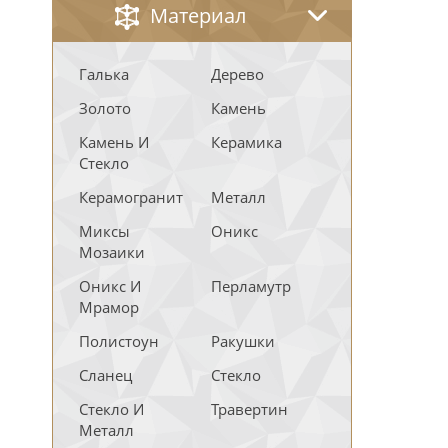
Материал
Галька
Дерево
Золото
Камень
Камень И
Керамика
Стекло
Керамогранит
Металл
Миксы
Оникс
Мозаики
Оникс И
Перламутр
Мрамор
Полистоун
Ракушки
Сланец
Стекло
Стекло И
Травертин
Металл