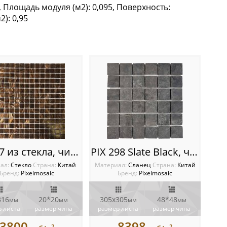
, Площадь модуля (м2): 0,095, Поверхность:
Галька
): 0,95
PIX117 из стекла, чип 20x20 мм, сетка 316х316х4 мм
PIX 298 Slate Black, чип 48х48 мм, сетка 305х305 мм
ал:
Стекло
Cтрана:
Китай
Материал:
Сланец
Cтрана:
Китай
Бренд:
Pixelmosaic
Бренд:
Pixelmosaic
316
20*20
305x305
48*48
мм
мм
мм
мм
 листа
размер чипа
размер листа
размер чипа
3800
8398
2
2