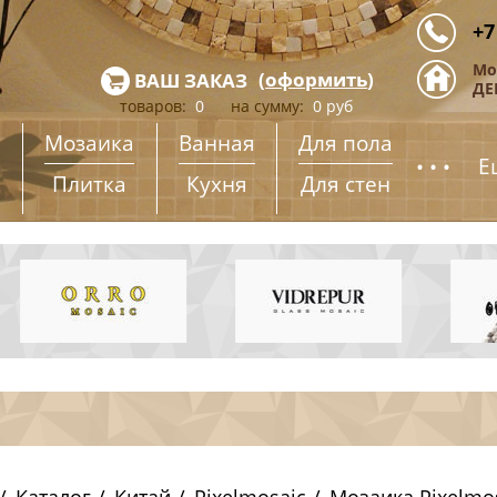
+7
Мо
(
оформить
)
ВАШ ЗАКАЗ
ДЕ
товаров:
0
на сумму:
0
руб
Мозаика
Ванная
Для пола
...
Е
Плитка
Кухня
Для стен