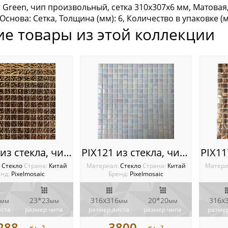
et Green, чип произвольный, сетка 310х307х6 мм, Матовая
Основа: Сетка, Толщина (мм): 6, Количество в упаковке (м2
ие товары из этой коллекции
PIX 712 из стекла, чип 23x23 мм, сетка 300х300x4 мм
PIX121 из стекла, чип 20x20 мм, сетка 316х316х4 мм
:
Стекло
Cтрана:
Китай
Материал:
Стекло
Cтрана:
Китай
Матери
нд:
Pixelmosaic
Бренд:
Pixelmosaic
23*23
316х316
20*20
316х
мм
мм
мм
мм
иста
размер чипа
размер листа
размер чипа
размер
288
3800
2
2