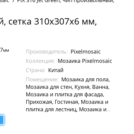
saic
PIX 316 Jet Green, чип произвольный,
й, сетка 310х307х6 мм,
07
мм
Производитель:
Pixelmosaic
Коллекция:
Мозаика Pixelmosaic
Страна:
Китай
Помещение:
Мозаика для пола,
Мозаика для стен, Кухня, Ванна,
Мозаика и плитка для фасада,
Прихожая, Гостиная, Мозаика и
плитка для лестниц, Мозаика и
плитка для бассейна, Мозаика для
Хамам, Растяжки из мозаики,
Картины и панно из мозаики,