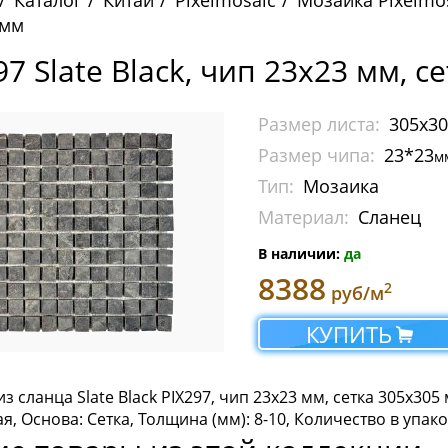
Каталог
Китай
Pixelmosaic
Мозаика Pixelmo
 мм
97 Slate Black, чип 23х23 мм, 
Размер листа:
305x3
Размер чипа:
23*23
м
Тип:
Мозаика
Материал:
Сланец
В наличии:
да
8388
2
руб/м
КУПИТЬ
з сланца Slate Black PIX297, чип 23х23 мм, сетка 305х305
, Основа: Сетка, Толщина (мм): 8-10, Количество в упаков