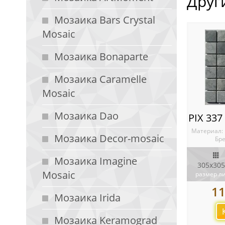
Друг
Мозаика Bars Crystal
Mosaic
Мозаика Bonaparte
Мозаика Caramelle
Mosaic
Мозаика Dao
Материал:
Мозаика Decor-mosaic
Бре
Мозаика Imagine
305x305
Mosaic
размер л
1
Мозаика Irida
Мозаика Keramograd