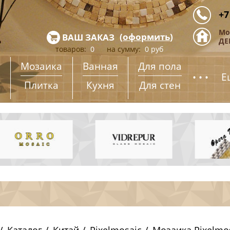
+7
Мо
(
оформить
)
ВАШ ЗАКАЗ
ДЕ
товаров:
0
на сумму:
0
руб
Мозаика
Ванная
Для пола
...
Е
Плитка
Кухня
Для стен