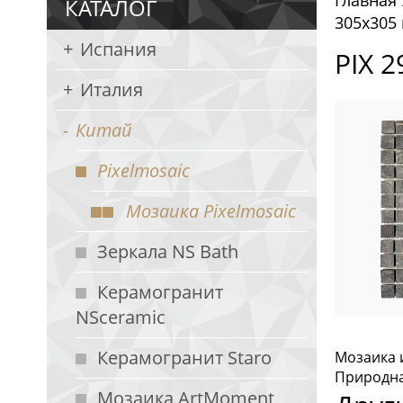
Главная
КАТАЛОГ
305х305
Испания
PIX 2
Италия
Китай
Pixelmosaic
Мозаика Pixelmosaic
Зеркала NS Bath
Керамогранит
NSceramic
Керамогранит Staro
Мозаика и
Природная
Мозаика ArtMoment