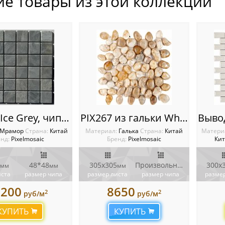
ие товары из этой коллекции
PIX 337 Ice Grey, чип 48х48 мм, сетка 305х305х6 мм, Матовая
PIX267 из гальки White stone, чип произвольный, сетка 305х305 мм
Мрамор
Cтрана:
Китай
Материал:
Галька
Cтрана:
Китай
Матери
нд:
Pixelmosaic
Бренд:
Pixelmosaic
Ки
48*48
305х305
Произвольный
300х
мм
мм
мм
мм
иста
размер чипа
размер листа
размер чипа
размер
1200
8650
2
2
руб/м
руб/м
КУПИТЬ
КУПИТЬ