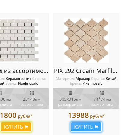
Вывод из ассортимента PIX600 из керамогранита, чип 23х48 мм, сетка 300х300х7 мм
PIX 292 Cream Marfil, чип 74x74 мм, сетка 305х315x8 мм, Полированная
ал:
Керамогранит
Cтрана:
Материал:
Мрамор
Cтрана:
Китай
тай
Бренд:
Pixelmosaic
Бренд:
Pixelmosaic
300
23*48
305х315
74*74
мм
мм
мм
мм
 листа
размер чипа
размер листа
размер чипа
1800
13988
2
2
руб/м
руб/м
КУПИТЬ
КУПИТЬ