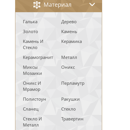
Материал
Галька
Дерево
Золото
Камень
Камень И
Керамика
Стекло
Керамогранит
Металл
Миксы
Оникс
Мозаики
Оникс И
Перламутр
Мрамор
Полистоун
Ракушки
Сланец
Стекло
Стекло И
Травертин
Металл