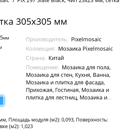
saic
PIX 297 Slate Black, чип 23х23 мм, сетка
сетка 305х305 мм
05
мм
Производитель:
Pixelmosaic
м
Коллекция:
Мозаика Pixelmosaic
Страна:
Китай
Помещение:
Мозаика для пола,
Мозаика для стен, Кухня, Ванна,
Мозаика и плитка для фасада,
Прихожая, Гостиная, Мозаика и
плитка для лестниц, Мозаика и
плитка для бассейна, Мозаика для
Хамам, Растяжки из мозаики,
 мм, Площадь модуля (м2): 0,093, Поверхность:
Картины и панно из мозаики,
ке (м2): 1,023
Галька