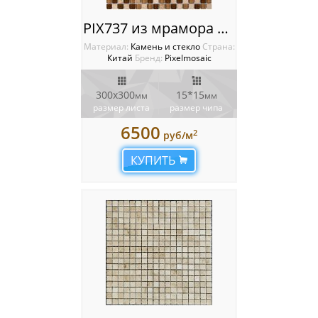
PIX737 из мрамора и стекла, чип 15x15 мм, сетка 300х300x4 мм
Материал:
Камень и стекло
Cтрана:
Китай
Бренд:
Pixelmosaic
300х300
15*15
мм
мм
размер листа
размер чипа
6500
2
руб/м
КУПИТЬ