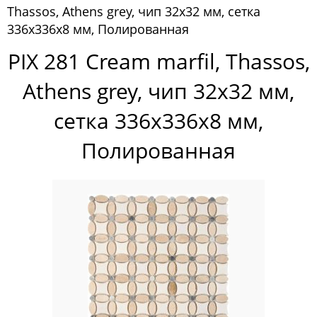
Thassos, Athens grey, чип 32x32 мм, сетка
Pixelmosaic
336х336x8 мм, Полированная
Мозаика Pixelmosaic
PIX 281 Cream marfil, Thassos,
Зеркала NS Bath
Athens grey, чип 32x32 мм,
Керамогранит NSceramic
сетка 336х336x8 мм,
Керамогранит Staro
Полированная
Мозаика ArtMoment
Мозаика Bars Crystal Mosaic
Мозаика Bonaparte
Мозаика Caramelle Mosaic
Мозаика Dao