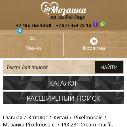
+7 495 766 43 89
+7 977 454 78 18
Меню
Корзина
КАТАЛОГ
Испания
РАСШИРЕНЫЙ ПОИСК
Италия
Главная
Каталог
Китай
Pixelmosaic
Китай
Мозаика Pixelmosaic
PIX 281 Cream marfil,