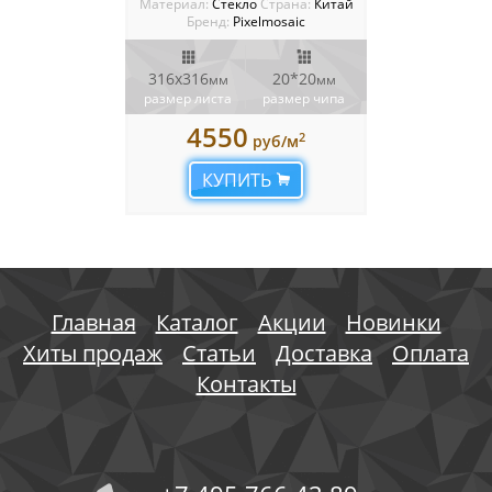
Материал:
Стекло
Cтрана:
Китай
Бренд:
Pixelmosaic
316х316
20*20
мм
мм
размер листа
размер чипа
4550
2
руб/м
КУПИТЬ
Главная
Каталог
Акции
Новинки
Хиты продаж
Статьи
Доставка
Оплата
Контакты