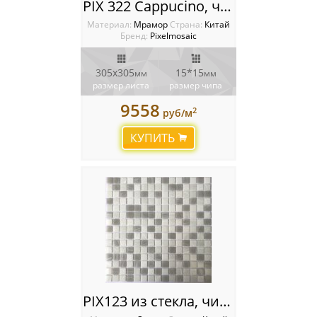
PIX 322 Cappucino, чип 15х15 мм, сетка 305х305х4 мм, Полированная
Материал:
Мрамор
Cтрана:
Китай
Бренд:
Pixelmosaic
305x305
15*15
мм
мм
размер листа
размер чипа
9558
2
руб/м
КУПИТЬ
PIX123 из стекла, чип 20x20 мм, сетка 316х316х4 мм