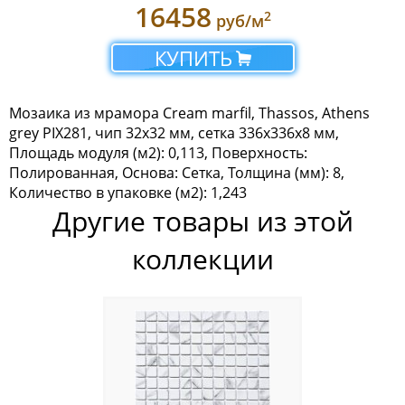
16458
2
руб/м
Мозаика Tonomosaic
КУПИТЬ
Мозаика Опера Декора
Россия
Мозаика из мрамора Cream marfil, Thassos, Athens
grey PIX281, чип 32x32 мм, сетка 336х336x8 мм,
Площадь модуля (м2): 0,113, Поверхность:
Полированная, Основа: Сетка, Толщина (мм): 8,
Количество в упаковке (м2): 1,243
Другие товары из этой
коллекции