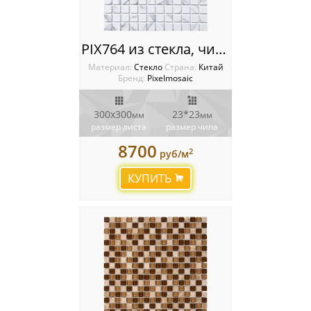
PIX764 из стекла, чип 23x23 мм, сетка 300х300x4 мм
Материал:
Стекло
Cтрана:
Китай
Бренд:
Pixelmosaic
300x300
23*23
мм
мм
размер листа
размер чипа
8700
2
руб/м
КУПИТЬ