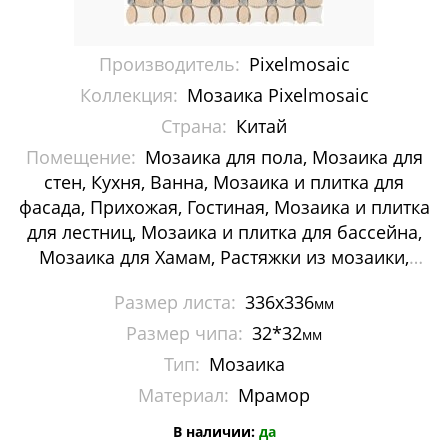
Мозаика Decor-mosaic
Производитель:
Pixelmosaic
Мозаика Imagine Mosaic
Коллекция:
Мозаика Pixelmosaic
Мозаика Irida
Страна:
Китай
Помещение:
Мозаика для пола, Мозаика для
Мозаика Keramograd
стен, Кухня, Ванна, Мозаика и плитка для
Мозаика Mir Mosaic
фасада, Прихожая, Гостиная, Мозаика и плитка
для лестниц, Мозаика и плитка для бассейна,
Мозаика NSmosaic
Мозаика для Хамам, Растяжки из мозаики,
Картины и панно из мозаики, Галька
Мозаика Orro Mosaic
Размер листа:
336х336
мм
Размер чипа:
32*32
мм
Мозаика Rose Mosaic
Тип:
Мозаика
Мозаика Sekitei
Материал:
Мрамор
Мозаика Starmosaic
В наличии:
да