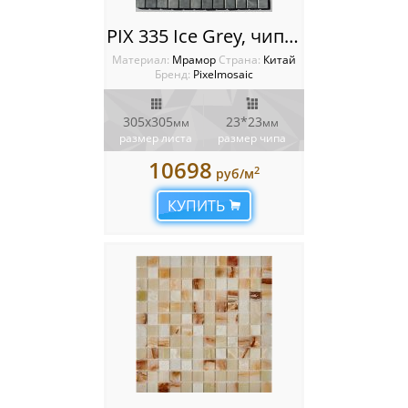
PIX 335 Ice Grey, чип 23х23 мм, сетка 305х305х4 мм, Матовая
Материал:
Мрамор
Cтрана:
Китай
Бренд:
Pixelmosaic
305x305
23*23
мм
мм
размер листа
размер чипа
10698
2
руб/м
КУПИТЬ