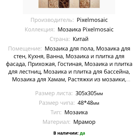
Мозаика Decor-mosaic
Производитель:
Pixelmosaic
Мозаика Imagine Mosaic
Коллекция:
Мозаика Pixelmosaic
Мозаика Irida
Страна:
Китай
Помещение:
Мозаика для пола, Мозаика для
Мозаика Keramograd
стен, Кухня, Ванна, Мозаика и плитка для
Мозаика Mir Mosaic
фасада, Прихожая, Гостиная, Мозаика и плитка
для лестниц, Мозаика и плитка для бассейна,
Мозаика NSmosaic
Мозаика для Хамам, Растяжки из мозаики,
Картины и панно из мозаики, Галька
Мозаика Orro Mosaic
Размер листа:
305х305
мм
Размер чипа:
48*48
мм
Мозаика Rose Mosaic
Тип:
Мозаика
Мозаика Sekitei
Материал:
Мрамор
Мозаика Starmosaic
В наличии:
да