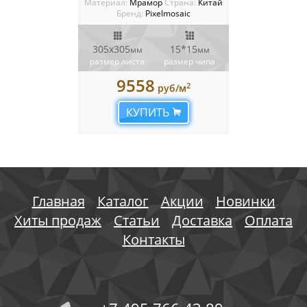
Материал:
Мрамор
Cтрана:
Китай
Бренд:
Pixelmosaic
305x305
15*15
мм
мм
размер листа
размер чипа
9558
2
руб/м
КУПИТЬ
Главная
Каталог
Акции
Новинки
Хиты продаж
Статьи
Доставка
Оплата
Контакты