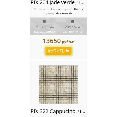
PIX 204 Jade verde, чип 23x23 мм, сетка 305х305x6 мм, Полированная
Материал:
Оникс
Cтрана:
Китай
Бренд:
Pixelmosaic
305х305
23*23
мм
мм
размер листа
размер чипа
13650
2
руб/м
КУПИТЬ
PIX 322 Cappucino, чип 15х15 мм, сетка 305х305х4 мм, Полированная