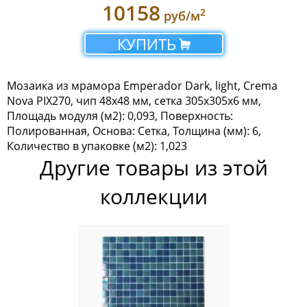
10158
2
руб/м
Мозаика Tonomosaic
КУПИТЬ
Мозаика Опера Декора
Россия
Мозаика из мрамора Emperador Dark, light, Crema
Nova PIX270, чип 48x48 мм, сетка 305х305x6 мм,
Площадь модуля (м2): 0,093, Поверхность:
Полированная, Основа: Сетка, Толщина (мм): 6,
Количество в упаковке (м2): 1,023
Другие товары из этой
коллекции