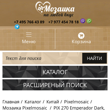
+7 495 766 43 89
+7 977 454 78 18
Меню
Корзина
КАТАЛОГ
Испания
РАСШИРЕНЫЙ ПОИСК
Италия
Главная
Каталог
Китай
Pixelmosaic
Китай
Мозаика Pixelmosaic
PIX 270 Emperador Dark,