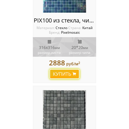
PIX100 из стекла, чип 20x20 мм, бумага 316х316х4 мм
Материал:
Стекло
Cтрана:
Китай
Бренд:
Pixelmosaic
316х316
20*20
мм
мм
размер листа
размер чипа
2888
2
руб/м
КУПИТЬ