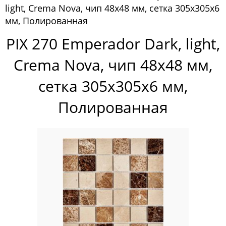
light, Crema Nova, чип 48x48 мм, сетка 305х305x6
Pixelmosaic
мм, Полированная
Мозаика Pixelmosaic
PIX 270 Emperador Dark, light,
Зеркала NS Bath
Crema Nova, чип 48x48 мм,
Керамогранит NSceramic
сетка 305х305x6 мм,
Керамогранит Staro
Полированная
Мозаика ArtMoment
Мозаика Bars Crystal Mosaic
Мозаика Bonaparte
Мозаика Caramelle Mosaic
Мозаика Dao