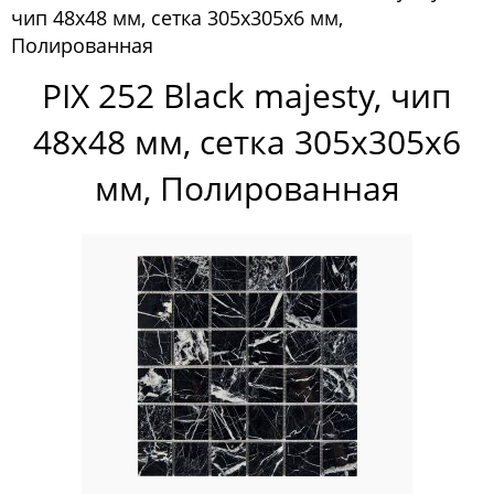
чип 48x48 мм, сетка 305х305x6 мм,
Pixelmosaic
Полированная
Мозаика Pixelmosaic
PIX 252 Black majesty, чип
Зеркала NS Bath
48x48 мм, сетка 305х305x6
Керамогранит NSceramic
мм, Полированная
Керамогранит Staro
Мозаика ArtMoment
Мозаика Bars Crystal Mosaic
Мозаика Bonaparte
Мозаика Caramelle Mosaic
Мозаика Dao