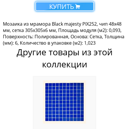
КУПИТЬ
Мозаика Tonomosaic
Мозаика Опера Декора
Мозаика из мрамора Black majesty PIX252, чип 48x48
мм, сетка 305х305x6 мм, Площадь модуля (м2): 0,093,
Россия
Поверхность: Полированная, Основа: Сетка, Толщина
(мм): 6, Количество в упаковке (м2): 1,023
Другие товары из этой
коллекции