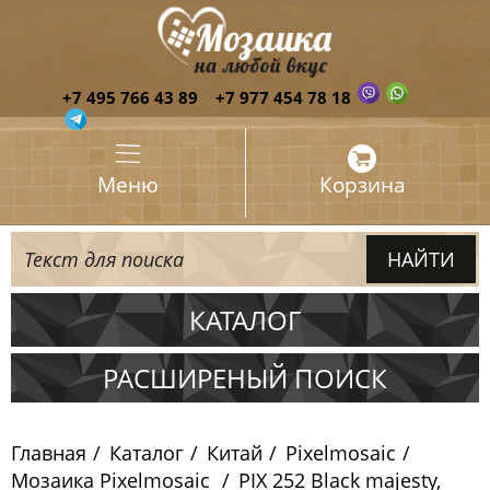
+7 495 766 43 89
+7 977 454 78 18
Меню
Корзина
КАТАЛОГ
Испания
РАСШИРЕНЫЙ ПОИСК
Италия
Главная
Каталог
Китай
Pixelmosaic
Китай
Мозаика Pixelmosaic
PIX 252 Black majesty,