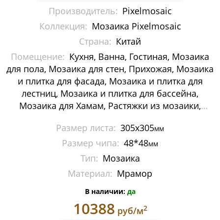
Производитель:
Pixelmosaic
Мозаика Decor-mosaic
Коллекция:
Мозаика Pixelmosaic
Мозаика Imagine Mosaic
Страна:
Китай
Помещение:
Кухня, Ванна, Гостиная, Мозаика
Мозаика Irida
для пола, Мозаика для стен, Прихожая, Мозаика
Мозаика Keramograd
и плитка для фасада, Мозаика и плитка для
лестниц, Мозаика и плитка для бассейна,
Мозаика Mir Mosaic
Мозаика для Хамам, Растяжки из мозаики,
Картины и панно из мозаики, Галька
Мозаика NSmosaic
Размер листа:
305х305
мм
Размер чипа:
48*48
мм
Мозаика Orro Mosaic
Тип:
Мозаика
Мозаика Rose Mosaic
Материал:
Мрамор
Мозаика Sekitei
В наличии:
да
10388
2
руб/м
Мозаика Starmosaic