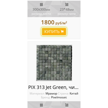
300х300
23*48
мм
мм
размер листа
размер чипа
1800
2
руб/м
КУПИТЬ
PIX 313 Jet Green, чип 23x23 мм, сетка 305х305х4 мм, Матовая
Материал:
Мрамор
Cтрана:
Китай
Бренд:
Pixelmosaic