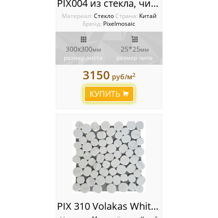
PIX004 из стекла, чип 25х25 мм, сетка 300х300х4 мм
Материал:
Стекло
Cтрана:
Китай
Бренд:
Pixelmosaic
300х300
25*25
мм
мм
размер листа
размер чипа
3150
2
руб/м
КУПИТЬ
PIX 310 Volakas White, чип произвольный, сетка 300х300x6 мм, Матовая