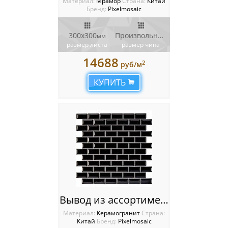
Материал:
Мрамор
Cтрана:
Китай
Бренд:
Pixelmosaic
300x300
Произвольный
мм
мм
размер листа
размер чипа
14688
2
руб/м
КУПИТЬ
Вывод из ассортимента PIX601 из керамогранита, чип 23х48 мм, сетка 300х300х7 мм
Материал:
Керамогранит
Cтрана:
Китай
Бренд:
Pixelmosaic