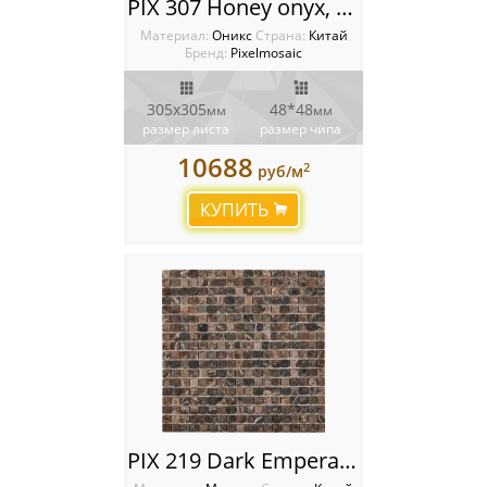
PIX 307 Honey onyx, чип 48x48 мм, сетка 305х305x8 мм, Полированная
Материал:
Оникс
Cтрана:
Китай
Бренд:
Pixelmosaic
305х305
48*48
мм
мм
размер листа
размер чипа
10688
2
руб/м
КУПИТЬ
PIX 219 Dark Emperador, чип 15x15 мм, сетка 305х305x4 мм, Матовая