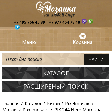
+7 495 766 43 89
+7 977 454 78 18
Меню
Корзина
КАТАЛОГ
Испания
РАСШИРЕНЫЙ ПОИСК
Италия
Главная
Каталог
Китай
Pixelmosaic
Китай
Мозаика Pixelmosaic
PIX 244 Nero Marquna,