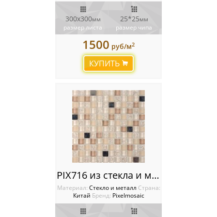
300х300
25*25
мм
мм
размер листа
размер чипа
1500
2
руб/м
КУПИТЬ
PIX716 из стекла и металла, чип 23x23 мм, сетка 300х300x8 мм
Материал:
Стекло и металл
Cтрана:
Китай
Бренд:
Pixelmosaic