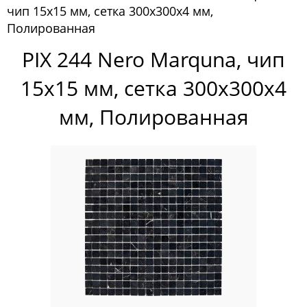
чип 15х15 мм, сетка 300х300х4 мм,
Pixelmosaic
Полированная
Мозаика Pixelmosaic
PIX 244 Nero Marquna, чип
Зеркала NS Bath
15х15 мм, сетка 300х300х4
Керамогранит NSceramic
мм, Полированная
Керамогранит Staro
Мозаика ArtMoment
Мозаика Bars Crystal Mosaic
Мозаика Bonaparte
Мозаика Caramelle Mosaic
Мозаика Dao