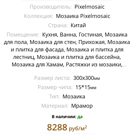
Производитель:
Pixelmosaic
Мозаика Decor-mosaic
Коллекция:
Мозаика Pixelmosaic
Мозаика Imagine Mosaic
Страна:
Китай
Помещение:
Кухня, Ванна, Гостиная, Мозаика
Мозаика Irida
для пола, Мозаика для стен, Прихожая, Мозаика
Мозаика Keramograd
и плитка для фасада, Мозаика и плитка для
лестниц, Мозаика и плитка для бассейна,
Мозаика Mir Mosaic
Мозаика для Хамам, Растяжки из мозаики,
Картины и панно из мозаики, Галька
Мозаика NSmosaic
Размер листа:
300x300
мм
Размер чипа:
15*15
мм
Мозаика Orro Mosaic
Тип:
Мозаика
Мозаика Rose Mosaic
Материал:
Мрамор
Мозаика Sekitei
В наличии:
да
8288
2
руб/м
Мозаика Starmosaic