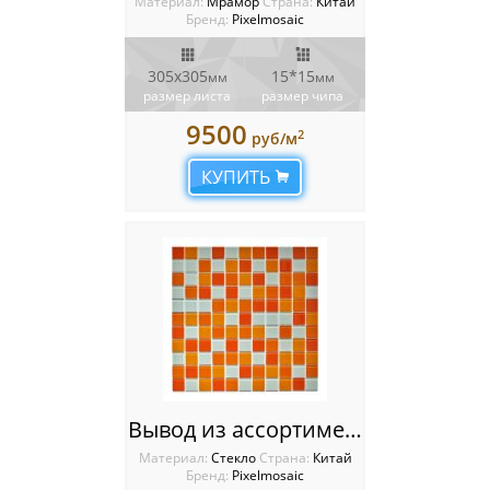
Материал:
Мрамор
Cтрана:
Китай
Бренд:
Pixelmosaic
305х305
15*15
мм
мм
размер листа
размер чипа
9500
2
руб/м
КУПИТЬ
Вывод из ассортимента PIX010 из стекла, чип 25х25 мм, сетка 300х300х4 мм
Материал:
Стекло
Cтрана:
Китай
Бренд:
Pixelmosaic