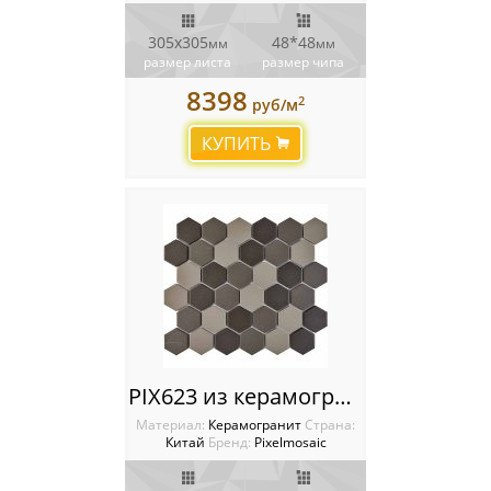
305x305
48*48
мм
мм
размер листа
размер чипа
8398
2
руб/м
КУПИТЬ
PIX623 из керамогранита прокрашенного в массе, чип 51х59 мм, сетка 325х282х6 мм
Материал:
Керамогранит
Cтрана:
Китай
Бренд:
Pixelmosaic