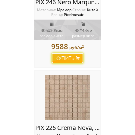
PIX 246 Nero Marquna, чип 48х48 мм, сетка 305х305х6 мм, Полированная
Материал:
Мрамор
Cтрана:
Китай
Бренд:
Pixelmosaic
305x305
48*48
мм
мм
размер листа
размер чипа
9588
2
руб/м
КУПИТЬ
PIX 226 Crema Nova, чип 15х15 мм, сетка 305х305х4 мм, Полированная