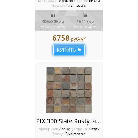
Материал:
Мрамор
Cтрана:
Китай
Бренд:
Pixelmosaic
305x305
15*15
мм
мм
размер листа
размер чипа
6758
2
руб/м
КУПИТЬ
PIX 300 Slate Rusty, чип 48х48 мм, сетка 305х305 мм
Материал:
Сланец
Cтрана:
Китай
Бренд:
Pixelmosaic