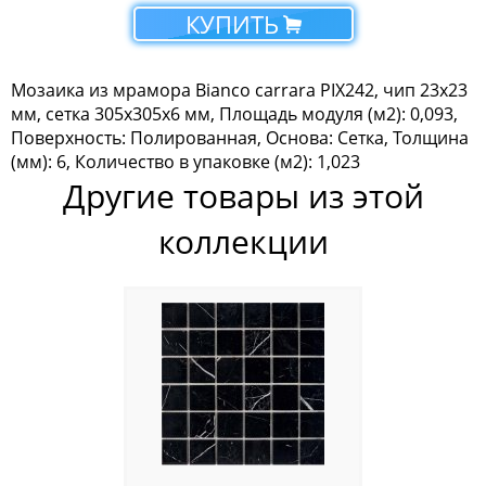
КУПИТЬ
Мозаика Tonomosaic
Мозаика Опера Декора
Мозаика из мрамора Bianco carrara PIX242, чип 23x23
мм, сетка 305х305x6 мм, Площадь модуля (м2): 0,093,
Россия
Поверхность: Полированная, Основа: Сетка, Толщина
(мм): 6, Количество в упаковке (м2): 1,023
Другие товары из этой
коллекции