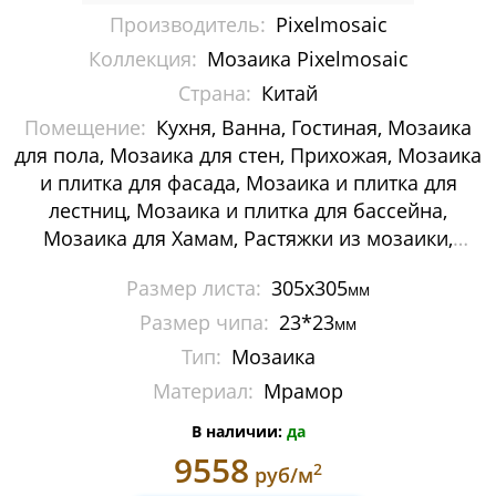
Производитель:
Pixelmosaic
Мозаика Decor-mosaic
Коллекция:
Мозаика Pixelmosaic
Мозаика Imagine Mosaic
Страна:
Китай
Помещение:
Кухня, Ванна, Гостиная, Мозаика
Мозаика Irida
для пола, Мозаика для стен, Прихожая, Мозаика
Мозаика Keramograd
и плитка для фасада, Мозаика и плитка для
лестниц, Мозаика и плитка для бассейна,
Мозаика Mir Mosaic
Мозаика для Хамам, Растяжки из мозаики,
Картины и панно из мозаики, Галька
Мозаика NSmosaic
Размер листа:
305х305
мм
Размер чипа:
23*23
мм
Мозаика Orro Mosaic
Тип:
Мозаика
Мозаика Rose Mosaic
Материал:
Мрамор
Мозаика Sekitei
В наличии:
да
9558
2
руб/м
Мозаика Starmosaic