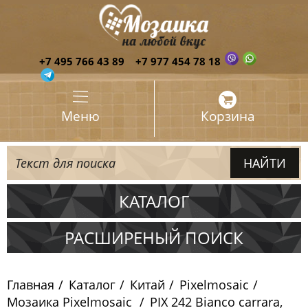
+7 495 766 43 89
+7 977 454 78 18
Меню
Корзина
КАТАЛОГ
Испания
РАСШИРЕНЫЙ ПОИСК
Италия
Главная
Каталог
Китай
Pixelmosaic
Китай
Мозаика Pixelmosaic
PIX 242 Bianco carrara,