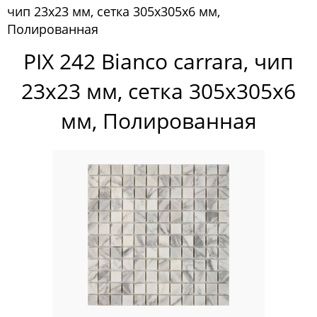
чип 23x23 мм, сетка 305х305x6 мм,
Pixelmosaic
Полированная
Мозаика Pixelmosaic
PIX 242 Bianco carrara, чип
Зеркала NS Bath
23x23 мм, сетка 305х305x6
Керамогранит NSceramic
мм, Полированная
Керамогранит Staro
Мозаика ArtMoment
Мозаика Bars Crystal Mosaic
Мозаика Bonaparte
Мозаика Caramelle Mosaic
Мозаика Dao