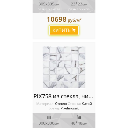
305x305
23*23
мм
мм
размер листа
размер чипа
10698
2
руб/м
КУПИТЬ
PIX758 из стекла, чип 48x48 мм, сетка 300х300x4 мм
Материал:
Стекло
Cтрана:
Китай
Бренд:
Pixelmosaic
300x300
48*48
мм
мм