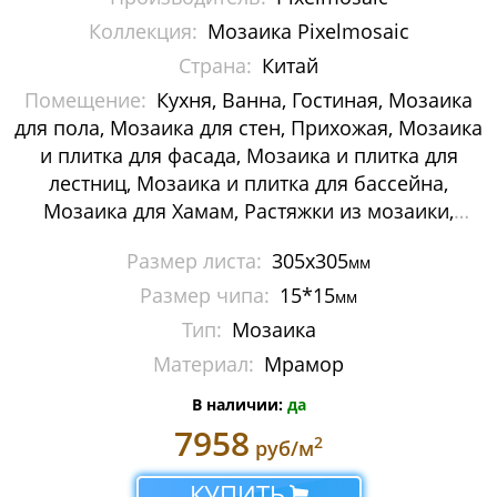
Мозаика Decor-mosaic
Коллекция:
Мозаика Pixelmosaic
Страна:
Китай
Мозаика Imagine Mosaic
Помещение:
Кухня, Ванна, Гостиная, Мозаика
для пола, Мозаика для стен, Прихожая, Мозаика
Мозаика Irida
и плитка для фасада, Мозаика и плитка для
Мозаика Keramograd
лестниц, Мозаика и плитка для бассейна,
Мозаика для Хамам, Растяжки из мозаики,
Мозаика Mir Mosaic
Картины и панно из мозаики, Галька
Размер листа:
305x305
мм
Мозаика NSmosaic
Размер чипа:
15*15
мм
Мозаика Orro Mosaic
Тип:
Мозаика
Материал:
Мрамор
Мозаика Rose Mosaic
В наличии:
да
Мозаика Sekitei
7958
2
руб/м
Мозаика Starmosaic
КУПИТЬ