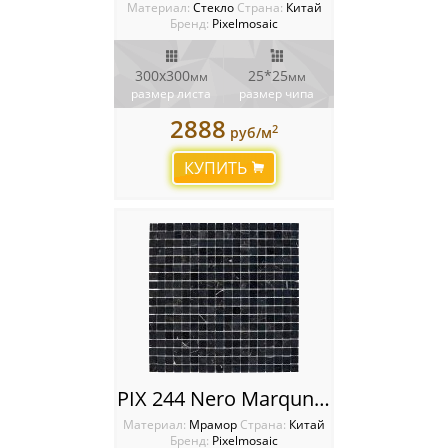
Материал:
Стекло
Cтрана:
Китай
Бренд:
Pixelmosaic
300х300
25*25
мм
мм
размер листа
размер чипа
2888
2
руб/м
КУПИТЬ
PIX 244 Nero Marquna, чип 15х15 мм, сетка 305х305х4 мм, Полированная
Материал:
Мрамор
Cтрана:
Китай
Бренд:
Pixelmosaic