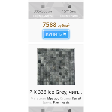
305x305
15*15
мм
мм
размер листа
размер чипа
7588
2
руб/м
КУПИТЬ
PIX 336 Ice Grey, чип 23х23 мм, сетка 305х305х4 мм, Полированная
Материал:
Мрамор
Cтрана:
Китай
Бренд:
Pixelmosaic