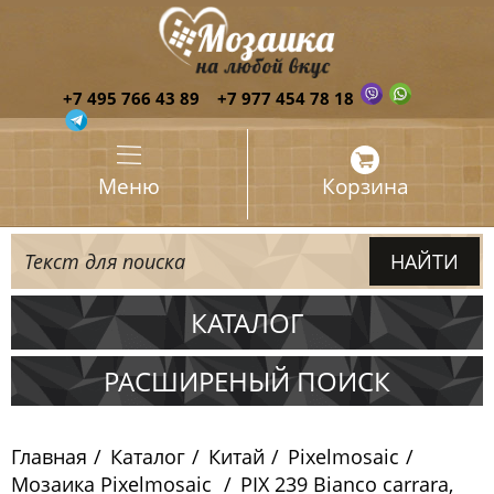
+7 495 766 43 89
+7 977 454 78 18
Меню
Корзина
КАТАЛОГ
Испания
РАСШИРЕНЫЙ ПОИСК
Италия
Главная
Каталог
Китай
Pixelmosaic
Китай
Мозаика Pixelmosaic
PIX 239 Bianco carrara,