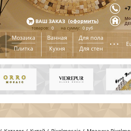
+7
Мо
(
оформить
)
ВАШ ЗАКАЗ
ДЕ
товаров:
0
на сумму:
0
руб
Мозаика
Ванная
Для пола
...
Е
Плитка
Кухня
Для стен