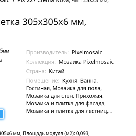
saic
PIX 227 Crema Nova, чип 23х23 мм,
сетка 305х305х6 мм,
05
мм
Производитель:
Pixelmosaic
м
Коллекция:
Мозаика Pixelmosaic
Страна:
Китай
Помещение:
Кухня, Ванна,
Гостиная, Мозаика для пола,
Мозаика для стен, Прихожая,
Мозаика и плитка для фасада,
Мозаика и плитка для лестниц,
Мозаика и плитка для бассейна,
Мозаика для Хамам, Растяжки из
05х6 мм, Площадь модуля (м2): 0,093,
мозаики, Картины и панно из