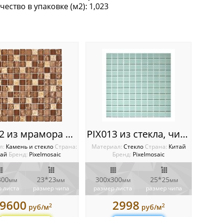
ество в упаковке (м2): 1,023
мозаики, Галька
PIX722 из мрамора и стекла, чип 23x23 мм, сетка 300х300x8 мм
PIX013 из стекла, чип 25х25 мм, сетка 300х300х4 мм
л:
Камень и стекло
Cтрана:
Материал:
Стекло
Cтрана:
Китай
тай
Бренд:
Pixelmosaic
Бренд:
Pixelmosaic
300
23*23
300х300
25*25
мм
мм
мм
мм
 листа
размер чипа
размер листа
размер чипа
9600
2998
2
2
руб/м
руб/м