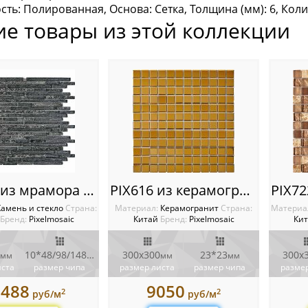
ть: Полированная, Основа: Сетка, Толщина (мм): 6, Колич
ие товары из этой коллекции
PIX 725 из мрамора и стекла, чипы 10x48/98/148 мм, сетка 286х300x8 мм
PIX616 из керамогранита, чип 23х23 мм, сетка 300х300х6 мм
Камень и стекло
Cтрана:
Материал:
Керамогранит
Cтрана:
Материа
Бренд:
Pixelmosaic
Китай
Бренд:
Pixelmosaic
Ки
10*48/98/148
300х300
23*23
300х
мм
мм
мм
мм
иста
размер чипа
размер листа
размер чипа
размер
0488
9050
2
2
руб/м
руб/м