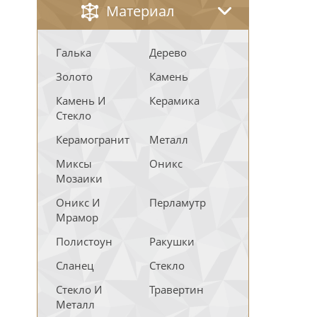
Материал
Галька
Дерево
Золото
Камень
Камень И
Керамика
Стекло
Керамогранит
Металл
Миксы
Оникс
Мозаики
Оникс И
Перламутр
Мрамор
Полистоун
Ракушки
Сланец
Стекло
Стекло И
Травертин
Металл