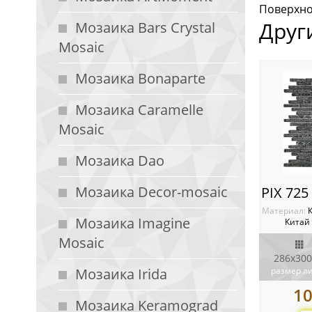
Поверхнос
Друг
Мозаика Bars Crystal
Mosaic
Мозаика Bonaparte
Мозаика Caramelle
Mosaic
Мозаика Dao
Мозаика Decor-mosaic
Материал:
Мозаика Imagine
Китай
Mosaic
286x300
Мозаика Irida
размер л
1
Мозаика Keramograd