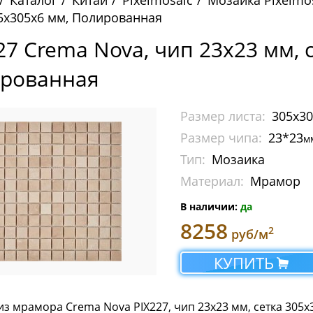
Каталог
Китай
Pixelmosaic
Мозаика Pixelmo
05х305х6 мм, Полированная
227 Crema Nova, чип 23х23 мм, 
рованная
Размер листа:
305x3
Размер чипа:
23*23
м
Тип:
Мозаика
Материал:
Мрамор
В наличии:
да
8258
2
руб/м
КУПИТЬ
з мрамора Crema Nova PIX227, чип 23х23 мм, сетка 305х3