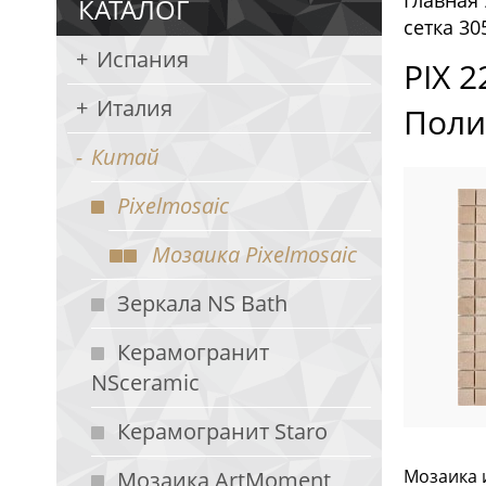
Главная
КАТАЛОГ
сетка 3
Испания
PIX 
Италия
Поли
Китай
Pixelmosaic
Мозаика Pixelmosaic
Зеркала NS Bath
Керамогранит
NSceramic
Керамогранит Staro
Мозаика и
Мозаика ArtMoment