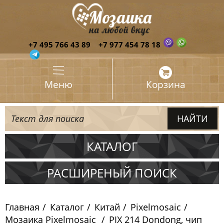
+7 495 766 43 89
+7 977 454 78 18
Меню
Корзина
КАТАЛОГ
Испания
РАСШИРЕНЫЙ ПОИСК
Италия
Главная
Каталог
Китай
Pixelmosaic
Китай
Мозаика Pixelmosaic
PIX 214 Dondong, чип