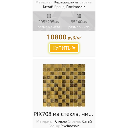
Материал:
Керамогранит
Cтрана:
Китай
Бренд:
Pixelmosaic
295*295
35*40
мм
мм
размер листа
размер чипа
10800
2
руб/м
КУПИТЬ
PIX708 из стекла, чип 25x25 мм, сетка 300х300x8 мм
Материал:
Стекло
Cтрана:
Китай
Бренд:
Pixelmosaic