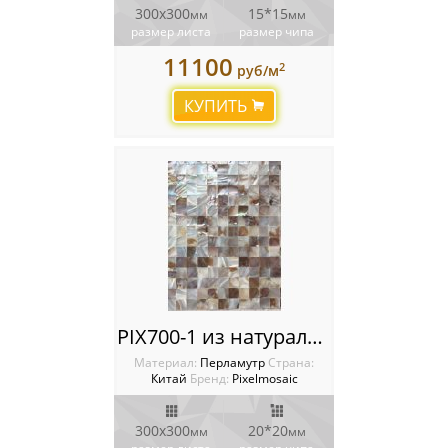
300х300
15*15
мм
мм
размер листа
размер чипа
11100
2
руб/м
КУПИТЬ
PIX700-1 из натурального перламутра, чип 20x20 мм, сетка 300х300х2 мм
Материал:
Перламутр
Cтрана:
Китай
Бренд:
Pixelmosaic
300х300
20*20
мм
мм