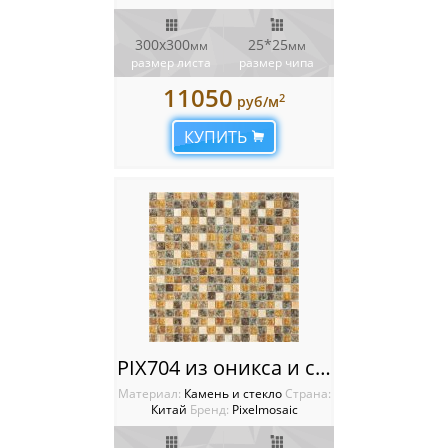
300х300
25*25
мм
мм
размер листа
размер чипа
11050
2
руб/м
КУПИТЬ
PIX704 из оникса и стекла, чип 15x15 мм, сетка 300х300x8 мм
Материал:
Камень и стекло
Cтрана:
Китай
Бренд:
Pixelmosaic