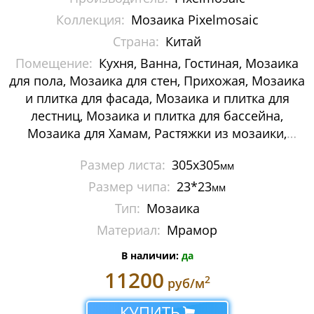
Мозаика Decor-mosaic
Коллекция:
Мозаика Pixelmosaic
Страна:
Китай
Мозаика Imagine Mosaic
Помещение:
Кухня, Ванна, Гостиная, Мозаика
для пола, Мозаика для стен, Прихожая, Мозаика
Мозаика Irida
и плитка для фасада, Мозаика и плитка для
Мозаика Keramograd
лестниц, Мозаика и плитка для бассейна,
Мозаика для Хамам, Растяжки из мозаики,
Мозаика Mir Mosaic
Картины и панно из мозаики, Галька
Размер листа:
305х305
мм
Мозаика NSmosaic
Размер чипа:
23*23
мм
Мозаика Orro Mosaic
Тип:
Мозаика
Материал:
Мрамор
Мозаика Rose Mosaic
В наличии:
да
Мозаика Sekitei
11200
2
руб/м
Мозаика Starmosaic
КУПИТЬ