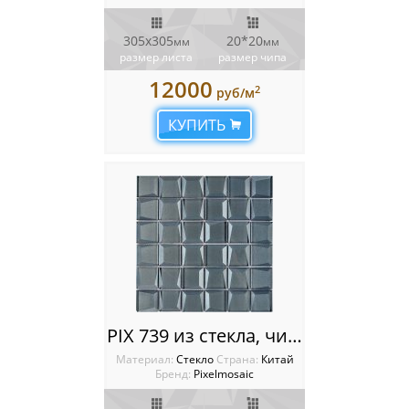
305х305
20*20
мм
мм
размер листа
размер чипа
12000
2
руб/м
КУПИТЬ
PIX 739 из стекла, чип 48x48 мм, сетка 300х300x8 мм
Материал:
Стекло
Cтрана:
Китай
Бренд:
Pixelmosaic