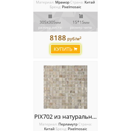
Материал:
Мрамор
Cтрана:
Китай
Бренд:
Pixelmosaic
305x305
15*15
мм
мм
размер листа
размер чипа
8188
2
руб/м
КУПИТЬ
PIX702 из натурального перламутра, чип 20x20 мм, сетка 305х305x2 мм
Материал:
Перламутр
Cтрана:
Китай
Бренд:
Pixelmosaic