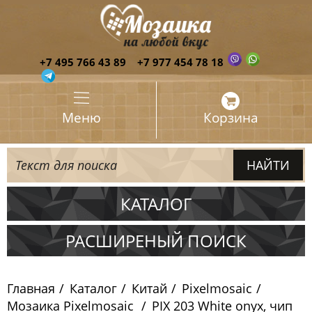
+7 495 766 43 89
+7 977 454 78 18
Меню
Корзина
КАТАЛОГ
Испания
РАСШИРЕНЫЙ ПОИСК
Италия
Главная
Каталог
Китай
Pixelmosaic
Китай
Мозаика Pixelmosaic
PIX 203 White onyx, чип