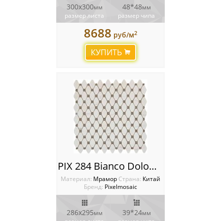
300х300
48*48
мм
мм
размер листа
размер чипа
8688
2
руб/м
КУПИТЬ
PIX 284 Bianco Dolomite, Cinderella Grey, чип 39x24 мм, сетка 286х295x7 мм, Полированная
Материал:
Мрамор
Cтрана:
Китай
Бренд:
Pixelmosaic
286х295
39*24
мм
мм