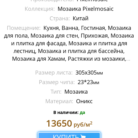
Мозаика Decor-mosaic
Коллекция:
Мозаика Pixelmosaic
Страна:
Китай
Мозаика Imagine Mosaic
Помещение:
Кухня, Ванна, Гостиная, Мозаика
для пола, Мозаика для стен, Прихожая, Мозаика
Мозаика Irida
и плитка для фасада, Мозаика и плитка для
Мозаика Keramograd
лестниц, Мозаика и плитка для бассейна,
Мозаика для Хамам, Растяжки из мозаики,
Мозаика Mir Mosaic
Картины и панно из мозаики, Галька
Размер листа:
305х305
мм
Мозаика NSmosaic
Размер чипа:
23*23
мм
Мозаика Orro Mosaic
Тип:
Мозаика
Материал:
Оникс
Мозаика Rose Mosaic
В наличии:
да
Мозаика Sekitei
13650
2
руб/м
Мозаика Starmosaic
КУПИТЬ