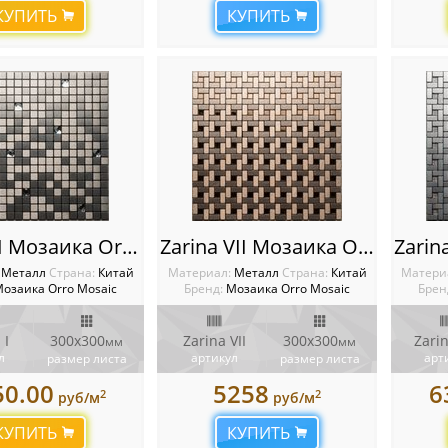
КУПИТЬ
КУПИТЬ
Venera I Мозаика Orro mosaic
Zarina VII Мозаика Orro mosaic
:
Металл
Cтрана:
Китай
Материал:
Металл
Cтрана:
Китай
Матери
озаика Orro Mosaic
Бренд:
Мозаика Orro Mosaic
Брен
 I
300х300
Zarina VII
300х300
Zarin
мм
мм
л
артикул
арт
размер листа
размер листа
50.00
5258
6
2
2
руб/м
руб/м
КУПИТЬ
КУПИТЬ