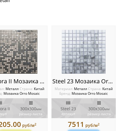
tall
Pandora II Мозаика Orro mosaic
Steel 23 Мозаика Orro mosaic
ал:
Металл
Cтрана:
Китай
Материал:
Металл
Cтрана:
Китай
д:
Мозаика Orro Mosaic
Бренд:
Мозаика Orro Mosaic
ra II
300х300
Steel 23
300x300
мм
мм
икул
артикул
размер листа
размер листа
205.00
7511
2
2
руб/м
руб/м