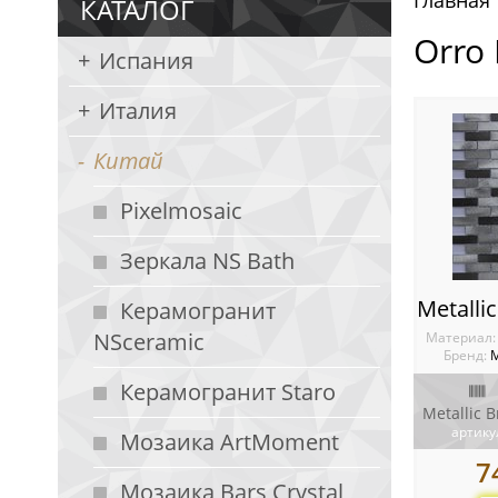
Главная
КАТАЛОГ
Orro 
Испания
Италия
Китай
Pixelmosaic
Зеркала NS Bath
Керамогранит
NSceramic
Материал
Бренд:
М
Керамогранит Staro
Metallic Br
артику
Мозаика ArtMoment
7
Мозаика Bars Crystal