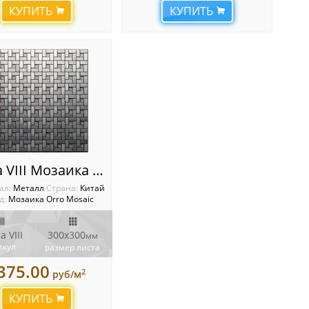
КУПИТЬ
КУПИТЬ
Zarina VIII Мозаика Orro mosaic
ал:
Металл
Cтрана:
Китай
д:
Мозаика Orro Mosaic
a VIII
300х300
мм
икул
размер листа
375.00
2
руб/м
КУПИТЬ