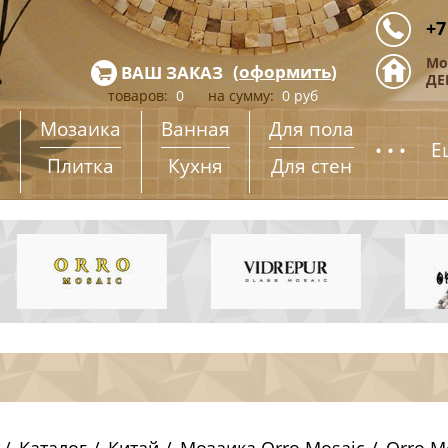
+7
Мо
(
оформить
)
ВАШ ЗАКАЗ
ДЕ
товаров:
0
на сумму:
0
руб
Мозаика
Ванная
Для пола
...
Е
Плитка
Кухня
Для стен