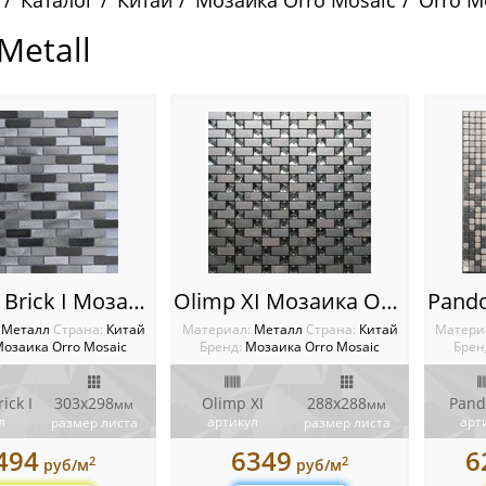
Каталог
Китай
Мозаика Orro Mosaic
Orro Me
Metall
Metallic Brick I Мозаика Orro mosaic
Olimp XI Мозаика Orro mosaic
:
Металл
Cтрана:
Китай
Материал:
Металл
Cтрана:
Китай
Матери
озаика Orro Mosaic
Бренд:
Мозаика Orro Mosaic
Брен
ick I
303x298
Olimp XI
288x288
Pando
мм
мм
л
артикул
арт
размер листа
размер листа
494
6349
6
2
2
руб/м
руб/м