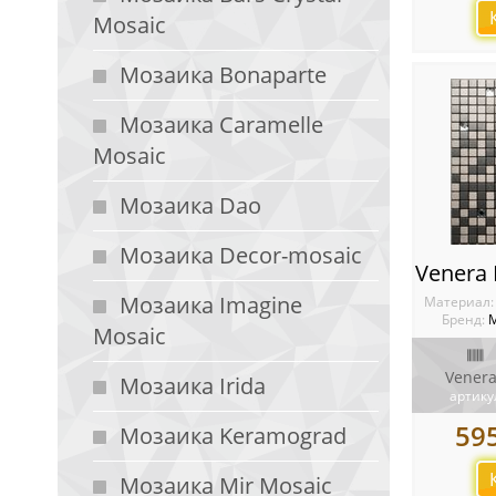
Mosaic
Мозаика Bonaparte
Мозаика Caramelle
Mosaic
Мозаика Dao
Мозаика Decor-mosaic
Мозаика Imagine
Материал
Бренд:
М
Mosaic
Venera
Мозаика Irida
артику
59
Мозаика Keramograd
Мозаика Mir Mosaic