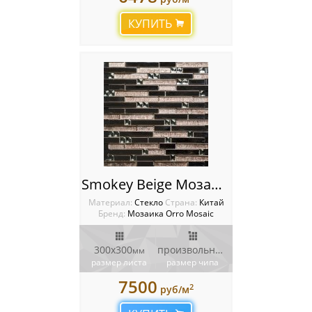
КУПИТЬ
Smokey Beige Мозаика Orro mosaic
Материал:
Стекло
Cтрана:
Китай
Бренд:
Мозаика Orro Mosaic
300х300
произвольный
мм
мм
размер листа
размер чипа
7500
2
руб/м