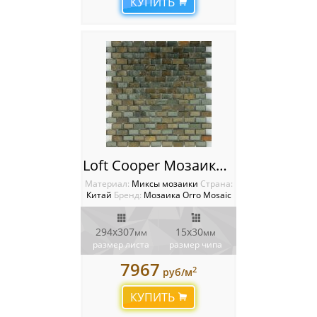
КУПИТЬ
Loft Сooper Мозаика Orro mosaic
Материал:
Миксы мозаики
Cтрана:
Китай
Бренд:
Мозаика Orro Mosaic
294х307
15х30
мм
мм
размер листа
размер чипа
7967
2
руб/м
КУПИТЬ