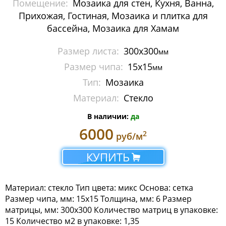
Помещение:
Мозаика для стен, Кухня, Ванна,
Мозаика Imagine Mosaic
Прихожая, Гостиная, Мозаика и плитка для
бассейна, Мозаика для Хамам
Мозаика Irida
Размер листа:
300х300
мм
Мозаика Keramograd
Размер чипа:
15х15
мм
Мозаика Mir Mosaic
Тип:
Мозаика
Материал:
Стекло
Мозаика NSmosaic
В наличии:
да
Мозаика Orro Mosaic
6000
2
руб/м
Orro Ceramic
КУПИТЬ
Orro Classic
Материал: стекло Тип цвета: микс Основа: сетка
Orro Cristal
Размер чипа, мм: 15x15 Толщина, мм: 6 Размер
матрицы, мм: 300x300 Количество матриц в упаковке:
Orro Glass
15 Количество м2 в упаковке: 1,35