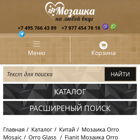
+7 495 766 43 89
+7 977 454 78 18
Меню
Корзина
КАТАЛОГ
Испания
РАСШИРЕНЫЙ ПОИСК
Италия
Главная
Каталог
Китай
Мозаика Orro
Китай
Mosaic
Orro Glass
Fianit Мозаика Orro