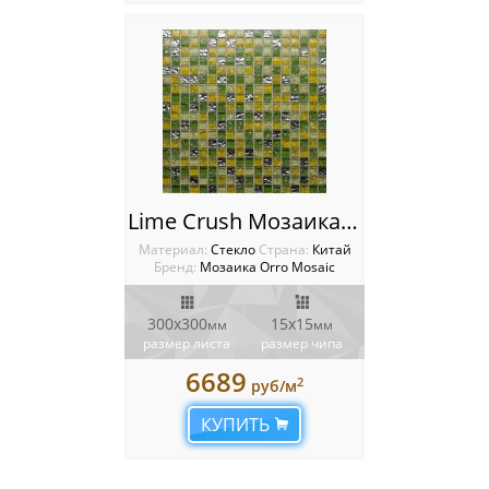
Lime Crush Мозаика Orro mosaic
Материал:
Стекло
Cтрана:
Китай
Бренд:
Мозаика Orro Mosaic
300х300
15х15
мм
мм
размер листа
размер чипа
6689
2
руб/м
КУПИТЬ