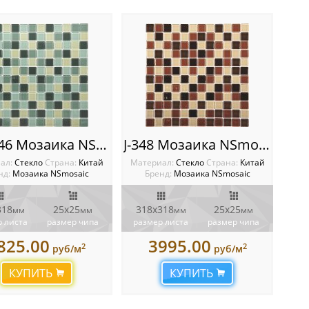
823-046 Мозаика NSmosaic
J-348 Мозаика NSmosaic
ал:
Стекло
Cтрана:
Китай
Материал:
Стекло
Cтрана:
Китай
нд:
Мозаика NSmosaic
Бренд:
Мозаика NSmosaic
318
25х25
318x318
25х25
мм
мм
мм
мм
 листа
размер чипа
размер листа
размер чипа
825.00
3995.00
2
2
руб/м
руб/м
КУПИТЬ
КУПИТЬ