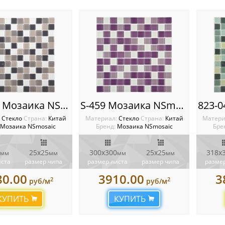
823-059 Мозаика NSmosaic
S-459 Мозаика NSmosaic
:
Стекло
Cтрана:
Китай
Материал:
Стекло
Cтрана:
Китай
Матери
Мозаика NSmosaic
Бренд:
Мозаика NSmosaic
Бре
25х25
300x300
25х25
318x
мм
мм
мм
мм
иста
размер чипа
размер листа
размер чипа
размер
80.00
3910.00
3
2
2
руб/м
руб/м
КУПИТЬ
КУПИТЬ