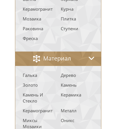
Керамогранит
Курна
Мозаика
Плитка
Раковина
Ступени
Фреска
Материал
Галька
Дерево
Золото
Камень
Камень И
Керамика
Стекло
Керамогранит
Металл
Миксы
Оникс
Мозаики