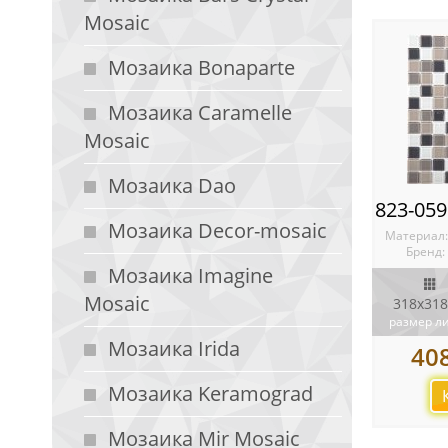
Mosaic
Мозаика Bonaparte
Мозаика Caramelle
Mosaic
Мозаика Dao
Мозаика Decor-mosaic
Материал
Бренд:
Мозаика Imagine
Mosaic
318x318
размер л
Мозаика Irida
40
Мозаика Keramograd
Мозаика Mir Mosaic