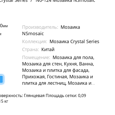
rystal Series
No-124 Мозаика NSmosaic
00
мм
Производитель:
Мозаика
NSmosaic
м
Коллекция:
Мозаика Crystal Series
Страна:
Китай
Помещение:
Мозаика для пола,
Мозаика для стен, Кухня, Ванна,
Мозаика и плитка для фасада,
Прихожая, Гостиная, Мозаика и
плитка для лестниц, Мозаика и
плитка для бассейна, Мозаика для
оверхность: Глянцевая Площадь сетки: 0,09
Хамам
15 кг