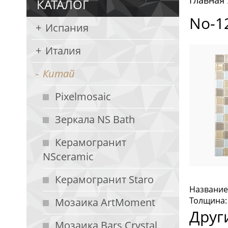
Главная
КАТАЛОГ
No-1
Испания
Италия
Китай
Pixelmosaic
Зеркала NS Bath
Керамогранит
NSceramic
Керамогранит Staro
Название:
Толщина: 
Мозаика ArtMoment
Друг
Мозаика Bars Crystal