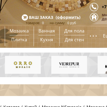
+7
Мо
(
оформить
)
ВАШ ЗАКАЗ
ДЕ
товаров:
0
на сумму:
0
руб
Мозаика
Ванная
Для пола
...
Е
Плитка
Кухня
Для стен