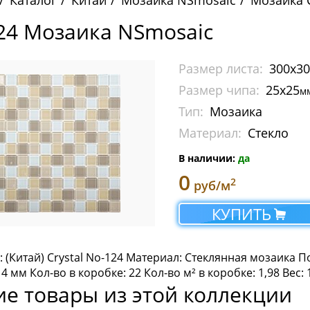
Каталог
Китай
Мозаика NSmosaic
Мозаика C
24 Мозаика NSmosaic
Размер листа:
300x3
Размер чипа:
25х25
м
Тип:
Мозаика
Материал:
Стекло
В наличии:
да
0
2
руб/м
КУПИТЬ
 (Китай) Crystal No-124 Материал: Стеклянная мозаика П
4 мм Кол-во в коробке: 22 Кол-во м² в коробке: 1,98 Вес: 
ие товары из этой коллекции