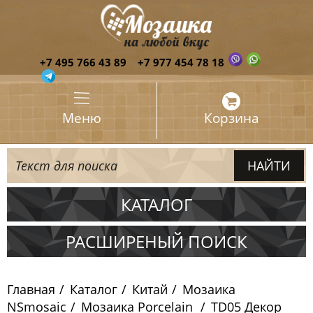
+7 495 766 43 89
+7 977 454 78 18
Меню
Корзина
КАТАЛОГ
Испания
РАСШИРЕНЫЙ ПОИСК
Италия
Главная
Каталог
Китай
Мозаика
Китай
NSmosaic
Мозаика Porcelain
TD05 Декор