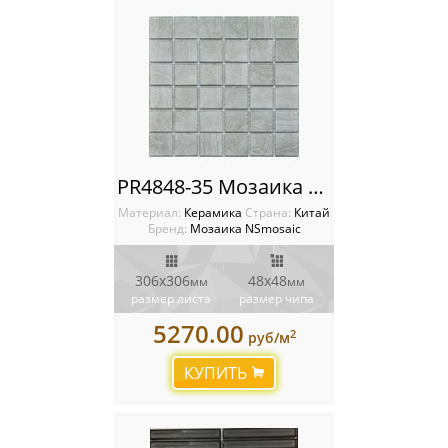
PR4848-35 Мозаика NSmosaic
Материал:
Керамика
Cтрана:
Китай
Бренд:
Мозаика NSmosaic
306х306
48х48
мм
мм
размер листа
размер чипа
5270.00
2
руб/м
КУПИТЬ