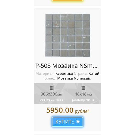
Мозаика Starmosaic
Мозаика Tonomosaic
Мозаика Опера Декора
Россия
P-508 Мозаика NSmosaic
Материал:
Керамика
Cтрана:
Китай
Бренд:
Мозаика NSmosaic
306x306
48x48
мм
мм
размер листа
размер чипа
5950.00
2
руб/м
КУПИТЬ