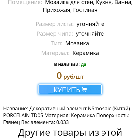
Помещение:
Мозаика для стен, Кухня, Ванна,
Мозаика Imagine Mosaic
Прихожая, Гостиная
Мозаика Irida
Размер листа:
уточняйте
Размер чипа:
уточняйте
Мозаика Keramograd
Тип:
Мозаика
Мозаика Mir Mosaic
Материал:
Керамика
Мозаика NSmosaic
В наличии:
да
0
руб/шт
Мозаика Crystal Series
КУПИТЬ
Мозаика Econom Monocolor
Мозаика Econom Смеси
Название: Декоративный элемент NSmosaic (Китай)
PORCELAIN TD05 Материал: Керамика Поверхность:
Мозаика Exclusive
Глянец Вес элемента: 0.033
Другие товары из этой
Мозаика Gold