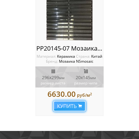
PP20145-07 Мозаика NSmosaic
Материал:
Керамика
Cтрана:
Китай
Бренд:
Мозаика NSmosaic
296х299
20х145
мм
мм
размер листа
размер чипа
6630.00
2
руб/м
КУПИТЬ