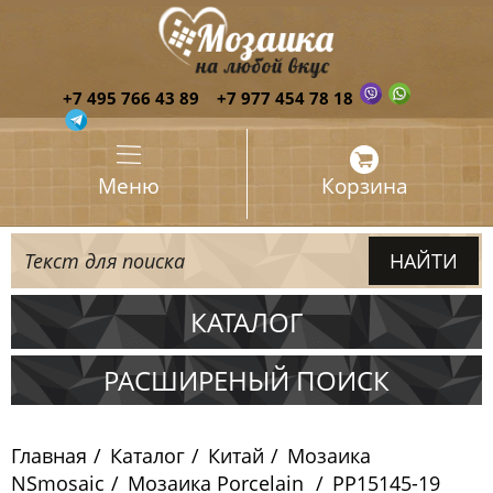
+7 495 766 43 89
+7 977 454 78 18
Меню
Корзина
КАТАЛОГ
Испания
РАСШИРЕНЫЙ ПОИСК
Италия
Главная
Каталог
Китай
Мозаика
Китай
NSmosaic
Мозаика Porcelain
PP15145-19