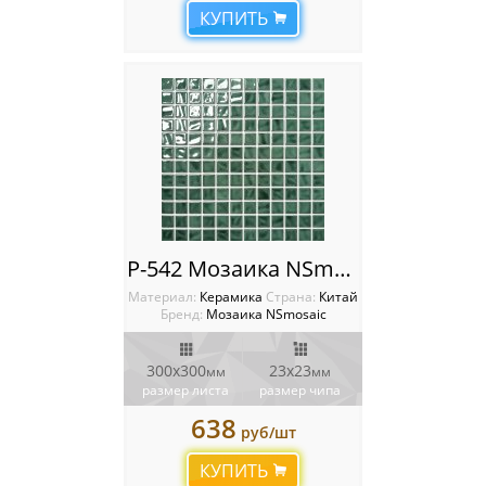
КУПИТЬ
P-542 Мозаика NSmosaic
Материал:
Керамика
Cтрана:
Китай
Бренд:
Мозаика NSmosaic
300x300
23x23
мм
мм
размер листа
размер чипа
638
руб/шт
КУПИТЬ