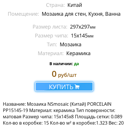
Страна:
Китай
Мозаика Imagine Mosaic
Помещение:
Мозаика для стен, Кухня, Ванна
Мозаика Irida
Размер листа:
297x297
мм
Мозаика Keramograd
Размер чипа:
15x145
мм
Тип:
Мозаика
Мозаика Mir Mosaic
Материал:
Керамика
Мозаика NSmosaic
В наличии:
да
0
Мозаика Crystal Series
руб/шт
Мозаика Econom Monocolor
КУПИТЬ
Мозаика Econom Смеси
Название: Мозаика NSmosaic (Китай) PORCELAIN
Мозаика Exclusive
PP15145-19 Материал: керамика Тип поверхности:
матовая Размер чипа: 15x145x8 Площадь сетки: 0.089
Кол-во в коробке: 15 Кол-во м² в коробке:1.323 Вес: 20
Мозаика Gold