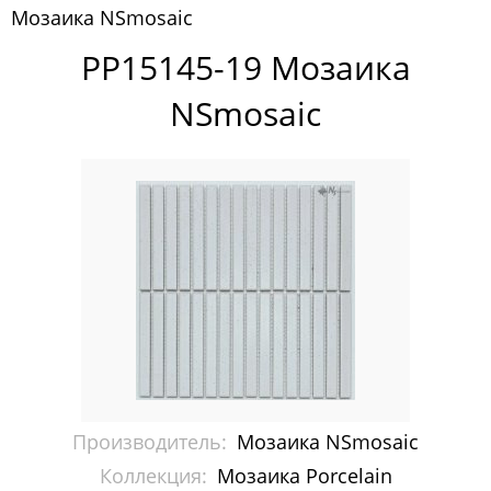
Мозаика NSmosaic
Pixelmosaic
PP15145-19 Мозаика
Зеркала NS Bath
NSmosaic
Керамогранит NSceramic
Керамогранит Staro
Мозаика ArtMoment
Мозаика Bars Crystal Mosaic
Мозаика Bonaparte
Мозаика Caramelle Mosaic
Мозаика Dao
Производитель:
Мозаика NSmosaic
Мозаика Decor-mosaic
Коллекция:
Мозаика Porcelain