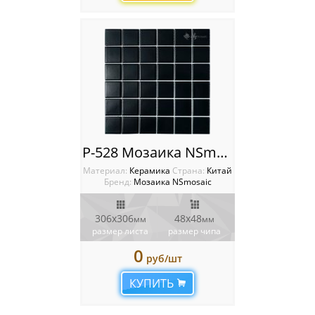
P-528 Мозаика NSmosaic
Материал:
Керамика
Cтрана:
Китай
Бренд:
Мозаика NSmosaic
306x306
48x48
мм
мм
размер листа
размер чипа
0
руб/шт
КУПИТЬ