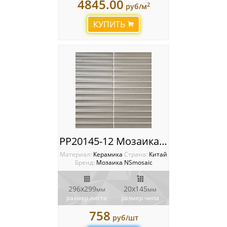
4845.00
2
руб/м
Мозаика Starmosaic
КУПИТЬ
Мозаика Tonomosaic
Мозаика Опера Декора
Россия
PP20145-12 Мозаика NSmosaic
Материал:
Керамика
Cтрана:
Китай
Бренд:
Мозаика NSmosaic
296x299
20x145
мм
мм
размер листа
размер чипа
758
руб/шт