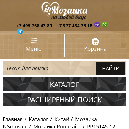
+7 495 766 43 89
+7 977 454 78 18
Меню
Корзина
КАТАЛОГ
Испания
РАСШИРЕНЫЙ ПОИСК
Италия
Главная
Каталог
Китай
Мозаика
Китай
NSmosaic
Мозаика Porcelain
PP15145-12