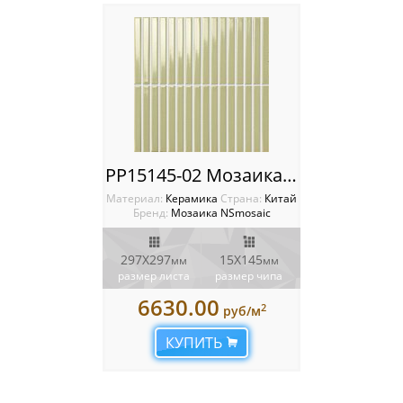
PP15145-02 Мозаика NSmosaic
Материал:
Керамика
Cтрана:
Китай
Бренд:
Мозаика NSmosaic
297X297
15X145
мм
мм
размер листа
размер чипа
6630.00
2
руб/м
КУПИТЬ