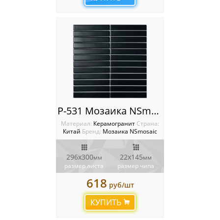
P-531 Мозаика NSmosaic
Материал:
Керамогранит
Cтрана:
Китай
Бренд:
Мозаика NSmosaic
296x300
22x145
мм
мм
размер листа
размер чипа
618
руб/шт
КУПИТЬ