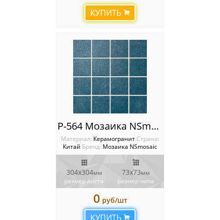
КУПИТЬ
Мозаика Starmosaic
Мозаика Tonomosaic
Мозаика Опера Декора
Россия
P-564 Мозаика NSmosaic
Материал:
Керамогранит
Cтрана:
Китай
Бренд:
Мозаика NSmosaic
304x304
73x73
мм
мм
размер листа
размер чипа
0
руб/шт
КУПИТЬ