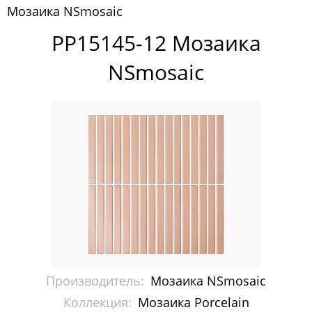
Мозаика NSmosaic
Pixelmosaic
PP15145-12 Мозаика
Зеркала NS Bath
NSmosaic
Керамогранит NSceramic
Керамогранит Staro
Мозаика ArtMoment
Мозаика Bars Crystal Mosaic
Мозаика Bonaparte
Мозаика Caramelle Mosaic
Мозаика Dao
Производитель:
Мозаика NSmosaic
Мозаика Decor-mosaic
Коллекция:
Мозаика Porcelain