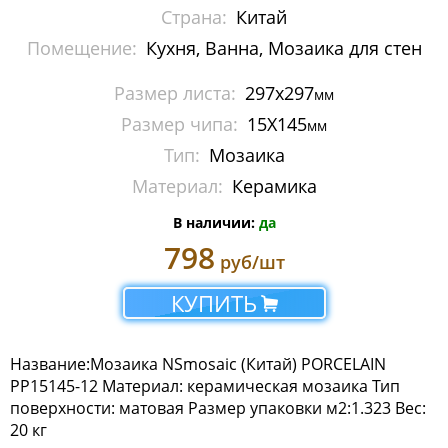
Страна:
Китай
Мозаика Imagine Mosaic
Помещение:
Кухня, Ванна, Мозаика для стен
Мозаика Irida
Размер листа:
297x297
мм
Мозаика Keramograd
Размер чипа:
15X145
мм
Тип:
Мозаика
Мозаика Mir Mosaic
Материал:
Керамика
Мозаика NSmosaic
В наличии:
да
798
Мозаика Crystal Series
руб/шт
Мозаика Econom Monocolor
КУПИТЬ
Мозаика Econom Смеси
Название:Мозаика NSmosaic (Китай) PORCELAIN
Мозаика Exclusive
PP15145-12 Материал: керамическая мозаика Тип
поверхности: матовая Размер упаковки м2:1.323 Вес:
20 кг
Мозаика Gold