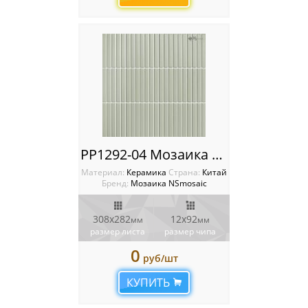
PP1292-04 Мозаика NSmosaic
Материал:
Керамика
Cтрана:
Китай
Бренд:
Мозаика NSmosaic
308x282
12x92
мм
мм
размер листа
размер чипа
0
руб/шт
КУПИТЬ