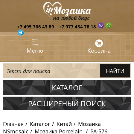
+7 495 766 43 89
+7 977 454 78 18
Меню
Корзина
КАТАЛОГ
Испания
РАСШИРЕНЫЙ ПОИСК
Италия
Главная
Каталог
Китай
Мозаика
Китай
NSmosaic
Мозаика Porcelain
PA-576