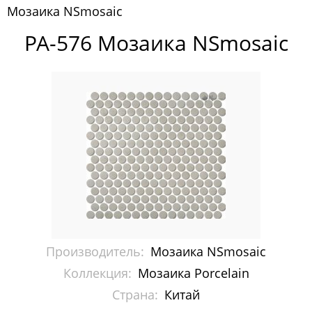
Мозаика NSmosaic
Pixelmosaic
PA-576 Мозаика NSmosaic
Зеркала NS Bath
Керамогранит NSceramic
Керамогранит Staro
Мозаика ArtMoment
Мозаика Bars Crystal Mosaic
Мозаика Bonaparte
Мозаика Caramelle Mosaic
Производитель:
Мозаика NSmosaic
Мозаика Dao
Коллекция:
Мозаика Porcelain
Страна:
Китай
Мозаика Decor-mosaic