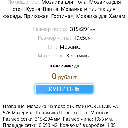
Помещение:
Мозаика для пола, Мозаика для
Мозаика Imagine Mosaic
стен, Кухня, Ванна, Мозаика и плитка для
фасада, Прихожая, Гостиная, Мозаика для Хамам
Мозаика Irida
Размер листа:
315x294
мм
Мозаика Keramograd
Размер чипа:
19x5
мм
Мозаика Mir Mosaic
Тип:
Мозаика
Материал:
Керамика
Мозаика NSmosaic
В наличии:
да
Мозаика Crystal Series
0
руб/шт
Мозаика Econom Monocolor
КУПИТЬ
Мозаика Econom Смеси
Название: Мозаика NSmosaic (Китай) PORCELAIN PA-
Мозаика Exclusive
576 Материал: Керамика Поверхность: Матовая
Размер сетки: 315x294 мм. Размер чипа: 19x5 мм.
Мозаика Gold
Площадь сетки: 0.093 м2. Кол-во м² в коробке: 1.85