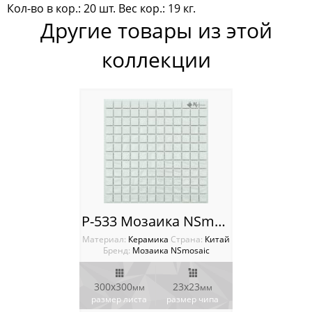
Кол-во в кор.: 20 шт. Вес кор.: 19 кг.
Мозаика Panno
Другие товары из этой
Мозаика Porcelain
коллекции
Мозаика Rustic
Мозаика Series Metal
Мозаика Stone
Плитка Ceramic
Растяжки мозаики Econom
P-533 Мозаика NSmosaic
Мозаика Orro Mosaic
Материал:
Керамика
Cтрана:
Китай
Бренд:
Мозаика NSmosaic
Мозаика Rose Mosaic
300x300
23x23
мм
мм
Мозаика Sekitei
размер листа
размер чипа