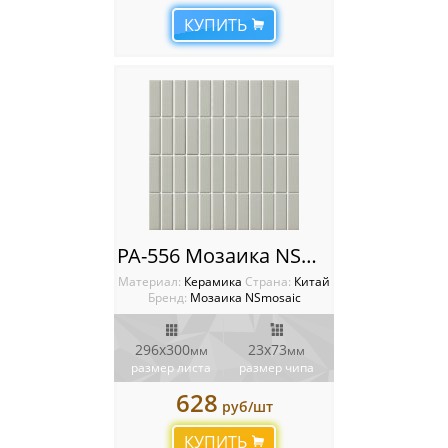
КУПИТЬ
PA-556 Мозаика NSmosaic
Материал:
Керамика
Cтрана:
Китай
Бренд:
Мозаика NSmosaic
296x300
23x73
мм
мм
размер листа
размер чипа
628
руб/шт
КУПИТЬ