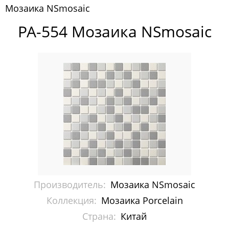
Мозаика NSmosaic
Pixelmosaic
PA-554 Мозаика NSmosaic
Зеркала NS Bath
Керамогранит NSceramic
Керамогранит Staro
Мозаика ArtMoment
Мозаика Bars Crystal Mosaic
Мозаика Bonaparte
Мозаика Caramelle Mosaic
Производитель:
Мозаика NSmosaic
Мозаика Dao
Коллекция:
Мозаика Porcelain
Страна:
Китай
Мозаика Decor-mosaic