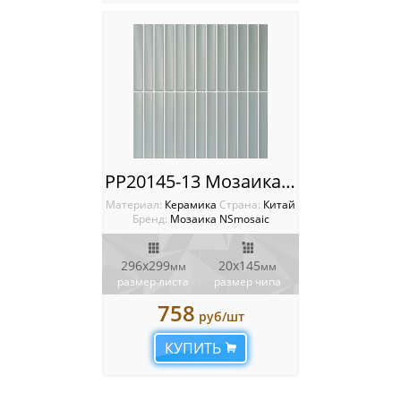
PP20145-13 Мозаика NSmosaic
Материал:
Керамика
Cтрана:
Китай
Бренд:
Мозаика NSmosaic
296x299
20x145
мм
мм
размер листа
размер чипа
758
руб/шт
КУПИТЬ