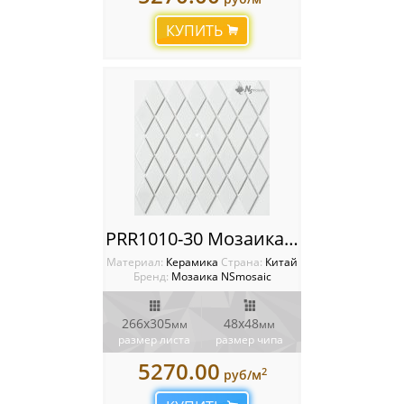
Мозаика Starmosaic
КУПИТЬ
Мозаика Tonomosaic
Мозаика Опера Декора
Россия
PRR1010-30 Мозаика NSmosaic
Материал:
Керамика
Cтрана:
Китай
Бренд:
Мозаика NSmosaic
266x305
48x48
мм
мм
размер листа
размер чипа
5270.00
2
руб/м