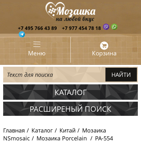
+7 495 766 43 89
+7 977 454 78 18
Меню
Корзина
КАТАЛОГ
Испания
РАСШИРЕНЫЙ ПОИСК
Италия
Главная
Каталог
Китай
Мозаика
Китай
NSmosaic
Мозаика Porcelain
PA-554