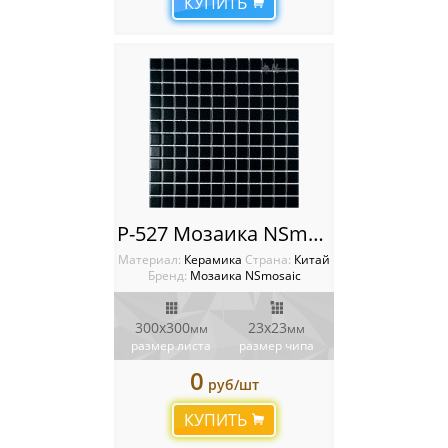
КУПИТЬ
P-527 Мозаика NSmosaic
Материал:
Керамика
Cтрана:
Китай
Бренд:
Мозаика NSmosaic
300x300
23x23
мм
мм
размер листа
размер чипа
0
руб/шт
КУПИТЬ