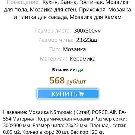
Помещение:
Кухня, Ванна, Гостиная, Мозаика
Мозаика Imagine Mosaic
для пола, Мозаика для стен, Прихожая, Мозаика
и плитка для фасада, Мозаика для Хамам
Мозаика Irida
Размер листа:
300x300
мм
Мозаика Keramograd
Размер чипа:
23x23
мм
Мозаика Mir Mosaic
Тип:
Мозаика
Материал:
Керамика
Мозаика NSmosaic
В наличии:
да
Мозаика Crystal Series
568
руб/шт
Мозаика Econom Monocolor
КУПИТЬ
Мозаика Econom Смеси
Название: Мозаика NSmosaic (Китай) PORCELAIN PA-
Мозаика Exclusive
554 Материал: Керамическая мозаика Размер сетки:
300x300 мм. Размер чипа: 23х23 мм. Площадь сетки:
Мозаика Gold
0.09 м2. Кол-во в кор.: 20 шт. Вес кор.: 20 кг.