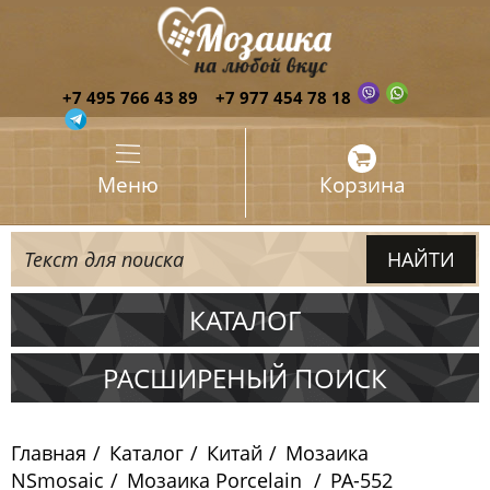
+7 495 766 43 89
+7 977 454 78 18
Меню
Корзина
КАТАЛОГ
Испания
РАСШИРЕНЫЙ ПОИСК
Италия
Главная
Каталог
Китай
Мозаика
Китай
NSmosaic
Мозаика Porcelain
PA-552