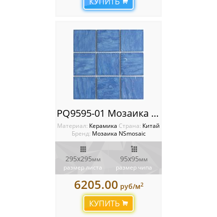
КУПИТЬ
PQ9595-01 Мозаика NSmosaic
Материал:
Керамика
Cтрана:
Китай
Бренд:
Мозаика NSmosaic
295x295
95x95
мм
мм
размер листа
размер чипа
6205.00
2
руб/м
КУПИТЬ