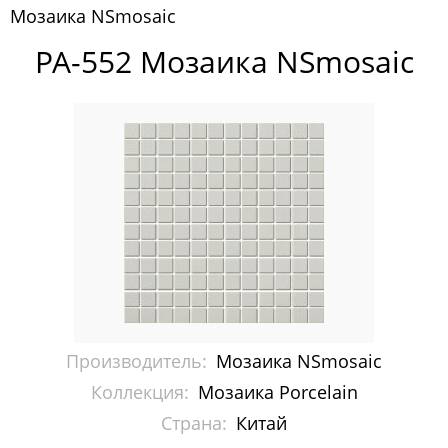
Мозаика NSmosaic
Pixelmosaic
PA-552 Мозаика NSmosaic
Зеркала NS Bath
Керамогранит NSceramic
Керамогранит Staro
Мозаика ArtMoment
Мозаика Bars Crystal Mosaic
Мозаика Bonaparte
Мозаика Caramelle Mosaic
Производитель:
Мозаика NSmosaic
Мозаика Dao
Коллекция:
Мозаика Porcelain
Страна:
Китай
Мозаика Decor-mosaic