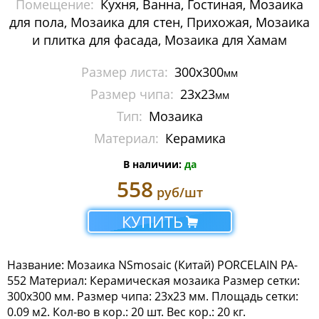
Помещение:
Кухня, Ванна, Гостиная, Мозаика
Мозаика Imagine Mosaic
для пола, Мозаика для стен, Прихожая, Мозаика
и плитка для фасада, Мозаика для Хамам
Мозаика Irida
Размер листа:
300x300
мм
Мозаика Keramograd
Размер чипа:
23x23
мм
Мозаика Mir Mosaic
Тип:
Мозаика
Материал:
Керамика
Мозаика NSmosaic
В наличии:
да
Мозаика Crystal Series
558
руб/шт
Мозаика Econom Monocolor
КУПИТЬ
Мозаика Econom Смеси
Название: Мозаика NSmosaic (Китай) PORCELAIN PA-
Мозаика Exclusive
552 Материал: Керамическая мозаика Размер сетки:
300х300 мм. Размер чипа: 23х23 мм. Площадь сетки:
Мозаика Gold
0.09 м2. Кол-во в кор.: 20 шт. Вес кор.: 20 кг.