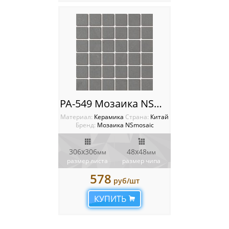
PA-549 Мозаика NSmosaic
Материал:
Керамика
Cтрана:
Китай
Бренд:
Мозаика NSmosaic
306x306
48x48
мм
мм
размер листа
размер чипа
578
руб/шт
КУПИТЬ