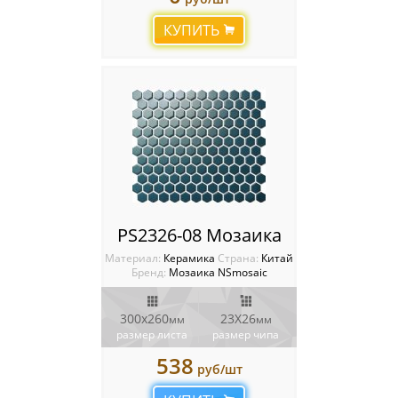
Мозаика Starmosaic
КУПИТЬ
Мозаика Tonomosaic
Мозаика Опера Декора
Россия
PS2326-08 Мозаика
Материал:
Керамика
Cтрана:
Китай
Бренд:
Мозаика NSmosaic
300x260
23X26
мм
мм
размер листа
размер чипа
538
руб/шт