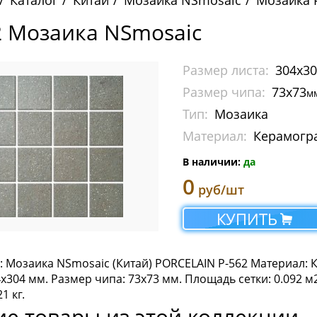
Каталог
Китай
Мозаика NSmosaic
Мозаика P
2 Мозаика NSmosaic
Размер листа:
304x3
Размер чипа:
73x73
м
Тип:
Мозаика
Материал:
Керамогр
В наличии:
да
0
руб/шт
КУПИТЬ
: Мозаика NSmosaic (Китай) PORCELAIN P-562 Материал:
4x304 мм. Размер чипа: 73x73 мм. Площадь сетки: 0.092 м2.
21 кг.
ие товары из этой коллекции