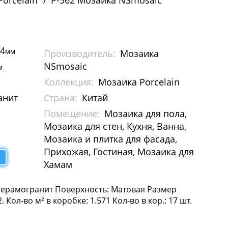
orcelain
P-562 Мозаика NSmosaic
04
мм
Производитель:
Мозаика
NSmosaic
м
Коллекция:
Мозаика Porcelain
анит
Страна:
Китай
Помещение:
Мозаика для пола,
Мозаика для стен, Кухня, Ванна,
Мозаика и плитка для фасада,
Прихожая, Гостиная, Мозаика для
Хамам
 Керамогранит Поверхность: Матовая Размер
 Кол-во м² в коробке: 1.571 Кол-во в кор.: 17 шт.