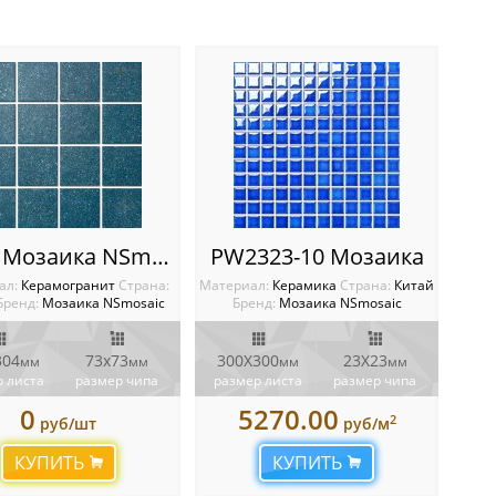
P-564 Мозаика NSmosaic
PW2323-10 Мозаика
ал:
Керамогранит
Cтрана:
Материал:
Керамика
Cтрана:
Китай
Бренд:
Мозаика NSmosaic
Бренд:
Мозаика NSmosaic
304
73x73
300X300
23X23
мм
мм
мм
мм
 листа
размер чипа
размер листа
размер чипа
0
5270.00
2
руб/шт
руб/м
КУПИТЬ
КУПИТЬ