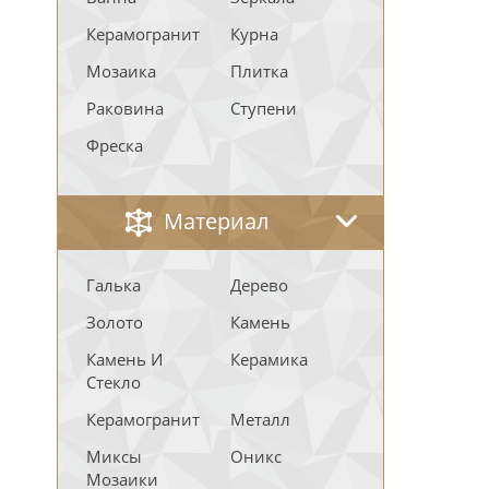
Керамогранит
Курна
Мозаика
Плитка
Раковина
Ступени
Фреска
Материал
Галька
Дерево
Золото
Камень
Камень И
Керамика
Стекло
Керамогранит
Металл
Миксы
Оникс
Мозаики