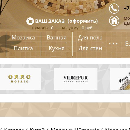
+7
Мо
(
оформить
)
ВАШ ЗАКАЗ
ДЕ
товаров:
0
на сумму:
0
руб
Мозаика
Ванная
Для пола
...
Е
Плитка
Кухня
Для стен