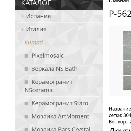
Главная
КАТАЛОГ
P-56
Испания
Италия
Китай
Pixelmosaic
Зеркала NS Bath
Керамогранит
NSceramic
Керамогранит Staro
Название
сетки: 30
Мозаика ArtMoment
Вес кор.: 
Друг
Мозаика Bars Crystal