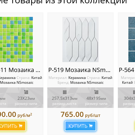
PP2323-11 Мозаика NSmosaic
P-519 Мозаика NSmosaic
Керамика
Cтрана:
Китай
Материал:
Керамика
Cтрана:
Китай
Матери
Мозаика NSmosaic
Бренд:
Мозаика NSmosaic
Китай
23X23
257.5x313
48x195
304x
мм
мм
мм
мм
иста
размер чипа
размер листа
размер чипа
размер
90.00
765.00
2
руб/м
руб/шт
КУПИТЬ
КУПИТЬ