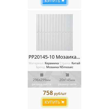
КУПИТЬ
PP20145-10 Мозаика NSmosaic
Материал:
Керамика
Cтрана:
Китай
Бренд:
Мозаика NSmosaic
296x299
20x145
мм
мм
размер листа
размер чипа
758
руб/шт
КУПИТЬ