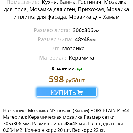
Помещение:
Кухня, Ванна, Гостиная, Мозаика
Мозаика Imagine Mosaic
для пола, Мозаика для стен, Прихожая, Мозаика
и плитка для фасада, Мозаика для Хамам
Мозаика Irida
Размер листа:
306x306
мм
Мозаика Keramograd
Размер чипа:
48x48
мм
Мозаика Mir Mosaic
Тип:
Мозаика
Материал:
Керамика
Мозаика NSmosaic
В наличии:
да
Мозаика Crystal Series
598
руб/шт
Мозаика Econom Monocolor
КУПИТЬ
Мозаика Econom Смеси
Название: Мозаика NSmosaic (Китай) PORCELAIN P-544
Мозаика Exclusive
Материал: Керамическая мозаика Размер сетки:
306х306 мм. Размер чипа: 48х48 мм. Площадь сетки:
Мозаика Gold
0.094 м2. Кол-во в кор.: 20 шт. Вес кор.: 22 кг.