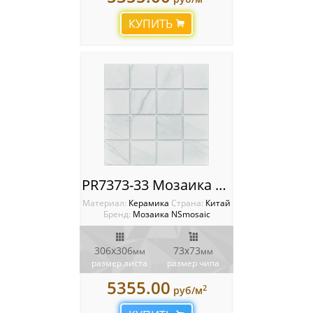
Мозаика Starmosaic
КУПИТЬ
Мозаика Tonomosaic
Мозаика Опера Декора
Россия
PR7373-33 Мозаика NSmosaic
Материал:
Керамика
Cтрана:
Китай
Бренд:
Мозаика NSmosaic
306х306
73х73
мм
мм
размер листа
размер чипа
5355.00
2
руб/м