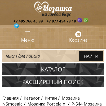
+7 495 766 43 89
+7 977 454 78 18
Меню
Корзина
КАТАЛОГ
Испания
РАСШИРЕНЫЙ ПОИСК
Италия
Главная
Каталог
Китай
Мозаика
Китай
NSmosaic
Мозаика Porcelain
P-544 Мозаика