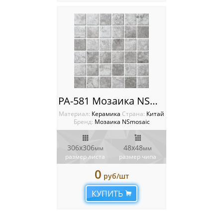
PA-581 Мозаика NSmosaic
Материал:
Керамика
Cтрана:
Китай
Бренд:
Мозаика NSmosaic
306x306
48x48
мм
мм
размер листа
размер чипа
0
руб/шт
КУПИТЬ