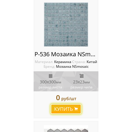
P-536 Мозаика NSmosaic
Материал:
Керамика
Cтрана:
Китай
Бренд:
Мозаика NSmosaic
300x300
23x23
мм
мм
размер листа
размер чипа
0
руб/шт
КУПИТЬ