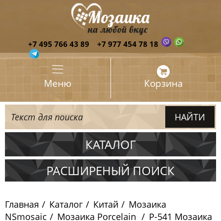
+7 495 766 43 89
+7 977 454 78 18
Меню
Корзина
КАТАЛОГ
Испания
РАСШИРЕНЫЙ ПОИСК
Италия
Главная
Каталог
Китай
Мозаика
Китай
NSmosaic
Мозаика Porcelain
P-541 Мозаика