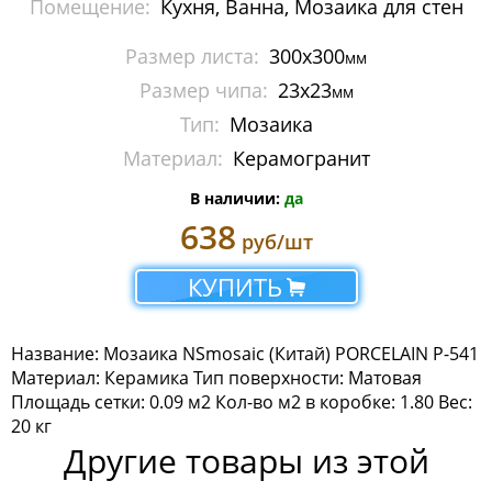
Помещение:
Кухня, Ванна, Мозаика для стен
Мозаика Imagine Mosaic
Размер листа:
300x300
мм
Мозаика Irida
Размер чипа:
23x23
мм
Тип:
Мозаика
Мозаика Keramograd
Материал:
Керамогранит
Мозаика Mir Mosaic
В наличии:
да
Мозаика NSmosaic
638
руб/шт
Мозаика Crystal Series
КУПИТЬ
Мозаика Econom Monocolor
Название: Мозаика NSmosaic (Китай) PORCELAIN P-541
Мозаика Econom Смеси
Материал: Керамика Тип поверхности: Матовая
Площадь сетки: 0.09 м2 Кол-во м2 в коробке: 1.80 Вес:
Мозаика Exclusive
20 кг
Другие товары из этой
Мозаика Gold