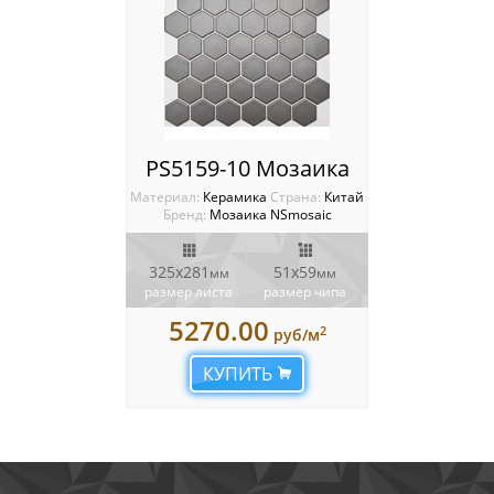
PS5159-10 Мозаика
Материал:
Керамика
Cтрана:
Китай
Бренд:
Мозаика NSmosaic
325x281
51x59
мм
мм
размер листа
размер чипа
5270.00
2
руб/м
КУПИТЬ