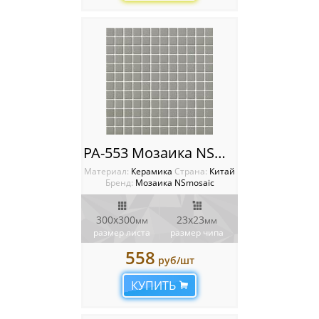
Мозаика Starmosaic
Мозаика Tonomosaic
Мозаика Опера Декора
Россия
PA-553 Мозаика NSmosaic
Материал:
Керамика
Cтрана:
Китай
Бренд:
Мозаика NSmosaic
300x300
23x23
мм
мм
размер листа
размер чипа
558
руб/шт
КУПИТЬ