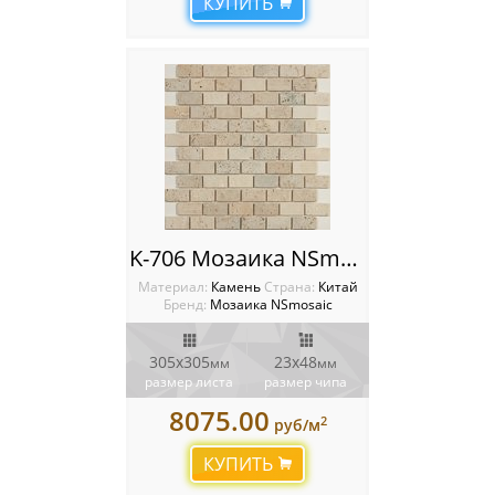
КУПИТЬ
K-706 Мозаика NSmosaic
Материал:
Камень
Cтрана:
Китай
Бренд:
Мозаика NSmosaic
305x305
23х48
мм
мм
размер листа
размер чипа
8075.00
2
руб/м
КУПИТЬ