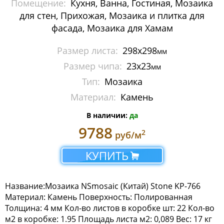
Помещение:
Кухня, Ванна, Гостиная, Мозаика
Мозаика Imagine Mosaic
для стен, Прихожая, Мозаика и плитка для
фасада, Мозаика для Хамам
Мозаика Irida
Размер листа:
298x298
мм
Мозаика Keramograd
Размер чипа:
23х23
мм
Мозаика Mir Mosaic
Тип:
Мозаика
Материал:
Камень
Мозаика NSmosaic
В наличии:
да
Мозаика Crystal Series
9788
2
руб/м
Мозаика Econom Monocolor
КУПИТЬ
Мозаика Econom Смеси
Название:Мозаика NSmosaic (Китай) Stone KP-766
Мозаика Exclusive
Материал: Камень Поверхность: Полированная
Толщина: 4 мм Кол-во листов в коробке шт: 22 Кол-во
Мозаика Gold
м2 в коробке: 1.95 Площадь листа м2: 0,089 Вес: 17 кг