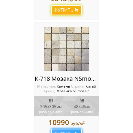
Мозаика Starmosaic
КУПИТЬ
Мозаика Tonomosaic
Мозаика Опера Декора
Россия
К-718 Мозака NSmosaic
Материал:
Камень
Cтрана:
Китай
Бренд:
Мозаика NSmosaic
305х305
48х48
мм
мм
размер листа
размер чипа
10990
2
руб/м