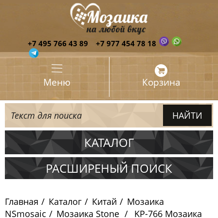
+7 495 766 43 89
+7 977 454 78 18
Меню
Корзина
КАТАЛОГ
Испания
РАСШИРЕНЫЙ ПОИСК
Италия
Главная
Каталог
Китай
Мозаика
Китай
NSmosaic
Мозаика Stone
KP-766 Мозаика