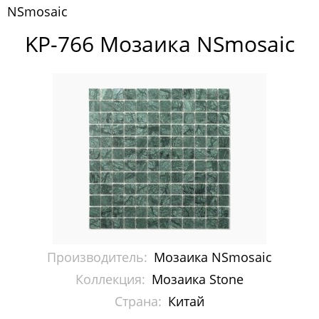
NSmosaic
Pixelmosaic
KP-766 Мозаика NSmosaic
Зеркала NS Bath
Керамогранит NSceramic
Керамогранит Staro
Мозаика ArtMoment
Мозаика Bars Crystal Mosaic
Мозаика Bonaparte
Мозаика Caramelle Mosaic
Производитель:
Мозаика NSmosaic
Мозаика Dao
Коллекция:
Мозаика Stone
Страна:
Китай
Мозаика Decor-mosaic