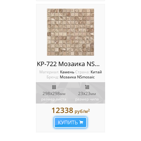
KP-722 Мозаика NSmosaic
Материал:
Камень
Cтрана:
Китай
Бренд:
Мозаика NSmosaic
298x298
23x23
мм
мм
размер листа
размер чипа
12338
2
руб/м
КУПИТЬ