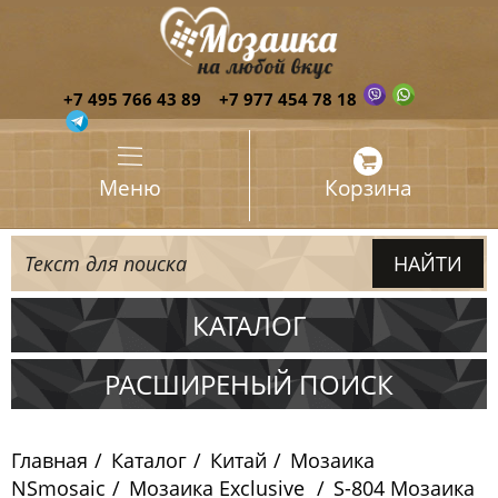
+7 495 766 43 89
+7 977 454 78 18
Меню
Корзина
КАТАЛОГ
Испания
РАСШИРЕНЫЙ ПОИСК
Италия
Главная
Каталог
Китай
Мозаика
Китай
NSmosaic
Мозаика Exclusive
S-804 Мозаика