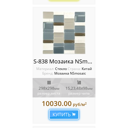
Мозаика Starmosaic
Мозаика Tonomosaic
Мозаика Опера Декора
Россия
S-838 Мозаика NSmosaic
Материал:
Стекло
Cтрана:
Китай
Бренд:
Мозаика NSmosaic
298x298
15,23,48х98
мм
мм
размер листа
размер чипа
10030.00
2
руб/м
КУПИТЬ