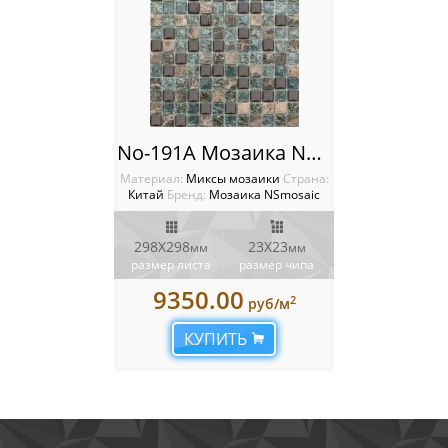
No-191A Мозаика NSmosaic
Материал:
Миксы мозаики
Cтрана:
Китай
Бренд:
Мозаика NSmosaic
298X298
23X23
мм
мм
размер листа
размер чипа
9350.00
2
руб/м
КУПИТЬ