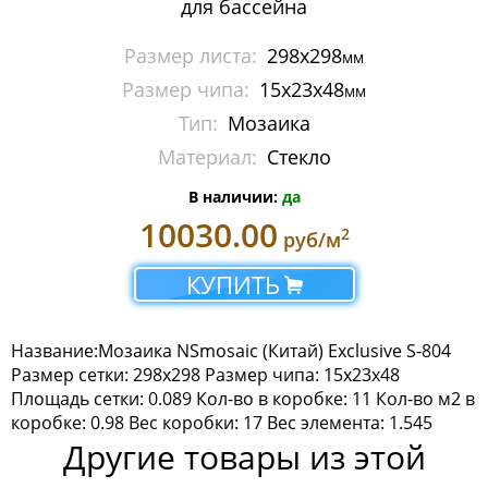
для бассейна
Мозаика Imagine Mosaic
Размер листа:
298x298
мм
Мозаика Irida
Размер чипа:
15x23x48
мм
Тип:
Мозаика
Мозаика Keramograd
Материал:
Стекло
Мозаика Mir Mosaic
В наличии:
да
Мозаика NSmosaic
10030.00
2
руб/м
Мозаика Crystal Series
КУПИТЬ
Мозаика Econom Monocolor
Название:Мозаика NSmosaic (Китай) Exclusive S-804
Мозаика Econom Смеси
Размер сетки: 298x298 Размер чипа: 15x23x48
Площадь сетки: 0.089 Кол-во в коробке: 11 Кол-во м2 в
Мозаика Exclusive
коробке: 0.98 Вес коробки: 17 Вес элемента: 1.545
Другие товары из этой
Мозаика Gold