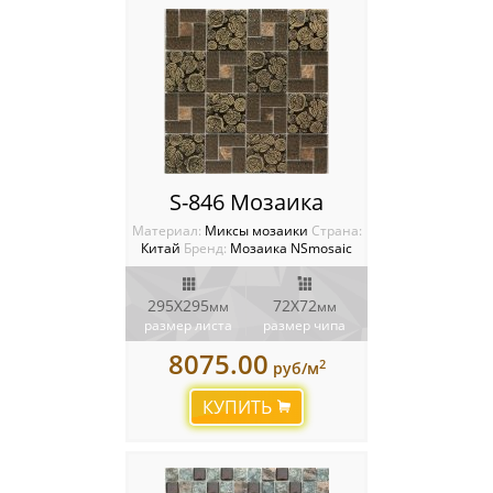
S-846 Мозаика
Материал:
Миксы мозаики
Cтрана:
Китай
Бренд:
Мозаика NSmosaic
295X295
72X72
мм
мм
размер листа
размер чипа
8075.00
2
руб/м
КУПИТЬ