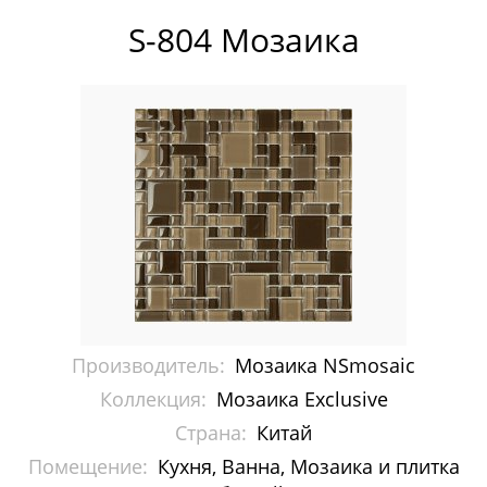
Pixelmosaic
S-804 Мозаика
Зеркала NS Bath
Керамогранит NSceramic
Керамогранит Staro
Мозаика ArtMoment
Мозаика Bars Crystal Mosaic
Мозаика Bonaparte
Производитель:
Мозаика NSmosaic
Мозаика Caramelle Mosaic
Коллекция:
Мозаика Exclusive
Мозаика Dao
Страна:
Китай
Помещение:
Мозаика Decor-mosaic
Кухня, Ванна, Мозаика и плитка