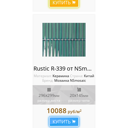
КУПИТЬ
Мозаика Starmosaic
Мозаика Tonomosaic
Мозаика Опера Декора
Россия
Rustic R-339 от NSmosaic
Материал:
Керамика
Cтрана:
Китай
Бренд:
Мозаика NSmosaic
296x299
20x145
мм
мм
размер листа
размер чипа
10088
2
руб/м
КУПИТЬ