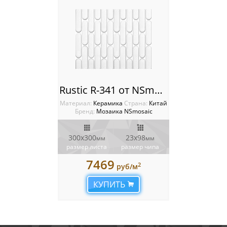
Rustic R-341 от NSmosaic
Материал:
Керамика
Cтрана:
Китай
Бренд:
Мозаика NSmosaic
300x300
23x98
мм
мм
размер листа
размер чипа
7469
2
руб/м
КУПИТЬ