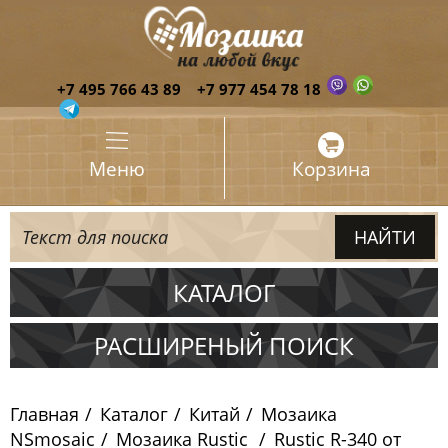
+7 495 766 43 89
+7 977 454 78 18
Меню
Корзина
КАТАЛОГ
Испания
РАСШИРЕНЫЙ ПОИСК
Италия
Главная
Каталог
Китай
Мозаика
Китай
NSmosaic
Мозаика Rustic
Rustic R-340 от