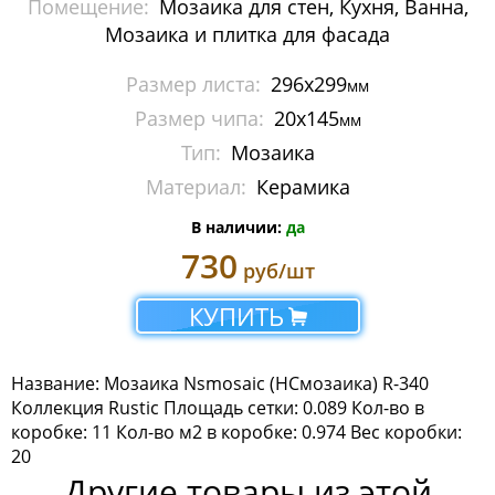
Помещение:
Мозаика для стен, Кухня, Ванна,
Мозаика Imagine Mosaic
Мозаика и плитка для фасада
Мозаика Irida
Размер листа:
296x299
мм
Размер чипа:
20x145
мм
Мозаика Keramograd
Тип:
Мозаика
Мозаика Mir Mosaic
Материал:
Керамика
Мозаика NSmosaic
В наличии:
да
730
руб/шт
Мозаика Crystal Series
КУПИТЬ
Мозаика Econom Monocolor
Мозаика Econom Смеси
Название: Мозаика Nsmosaic (НСмозаика) R-340
Коллекция Rustic Площадь сетки: 0.089 Кол-во в
Мозаика Exclusive
коробке: 11 Кол-во м2 в коробке: 0.974 Вес коробки:
20
Мозаика Gold
Другие товары из этой