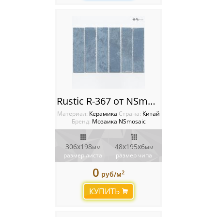
Rustic R-367 от NSmosaic
Материал:
Керамика
Cтрана:
Китай
Бренд:
Мозаика NSmosaic
306x198
48х195x6
мм
мм
размер листа
размер чипа
0
2
руб/м
КУПИТЬ