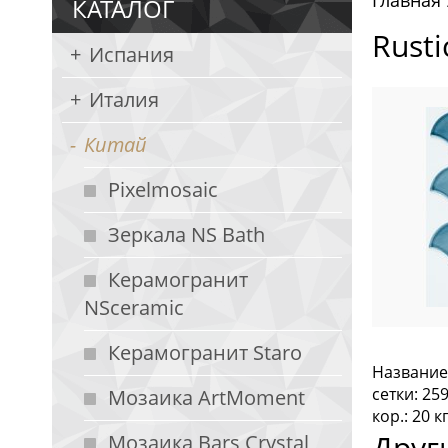
Главная
КАТАЛОГ
Rusti
Испания
Италия
Китай
Pixelmosaic
Зеркала NS Bath
Керамогранит
NSceramic
Керамогранит Staro
Название
сетки: 25
Мозаика ArtMoment
кор.: 20 кг
Друг
Мозаика Bars Crystal