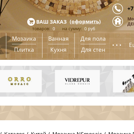
+7
Мо
(
оформить
)
ВАШ ЗАКАЗ
ДЕ
товаров:
0
на сумму:
0
руб
Мозаика
Ванная
Для пола
...
Е
Плитка
Кухня
Для стен