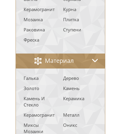
Керамогранит
Курна
Мозаика
Плитка
Раковина
Ступени
Фреска
Материал
Галька
Дерево
Золото
Камень
Камень И
Керамика
Стекло
Керамогранит
Металл
Миксы
Оникс
Мозаики