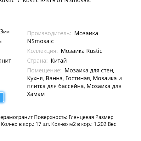
ustic
Rustic R-319 от NSmosaic
73
мм
Производитель:
Мозаика
NSmosaic
м
Коллекция:
Мозаика Rustic
анит
Страна:
Китай
Помещение:
Мозаика для стен,
Кухня, Ванна, Гостиная, Мозаика и
плитка для бассейна, Мозаика для
Хамам
 Керамогранит Поверхность: Глянцевая Размер
ол-во в кор.: 17 шт. Кол-во м2 в кор.: 1.202 Вес