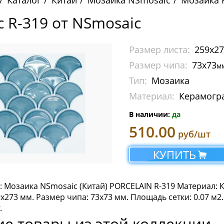
Каталог
Китай
Мозаика NSmosaic
Мозаика R
c R-319 от NSmosaic
Размер листа:
259x2
Размер чипа:
73x73
м
Тип:
Мозаика
Материал:
Керамогр
В наличии:
да
510.00
руб/шт
КУПИТЬ
: Мозаика NSmosaic (Китай) PORCELAIN R-319 Материал:
9x273 мм. Размер чипа: 73x73 мм. Площадь сетки: 0.07 м2. К
.
ие товары из этой коллекции