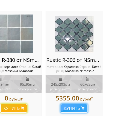
Rustic R-380 от NSmosaic
Rustic R-306 от NSmosaic
л:
Керамика
Cтрана:
Китай
Материал:
Керамика
Cтрана:
Китай
нд:
Мозаика NSmosaic
Бренд:
Мозаика NSmosaic
294
95x95
245х293
60х65
мм
мм
мм
мм
 листа
размер чипа
размер листа
размер чипа
0
5355.00
2
руб/шт
руб/м
КУПИТЬ
КУПИТЬ