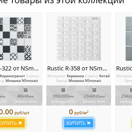
Rustic R-322 от NSmosaic
Rustic R-358 от NSmosaic
Керамогранит
Cтрана:
Материал:
Керамика
Cтрана:
Китай
Материа
нд:
Мозаика NSmosaic
Бренд:
Мозаика NSmosaic
Бре
48x48
300x300
23х48x5
294x
мм
мм
мм
мм
иста
размер чипа
размер листа
размер чипа
размер
0.00
0
2
руб/шт
руб/м
КУПИТЬ
КУПИТЬ