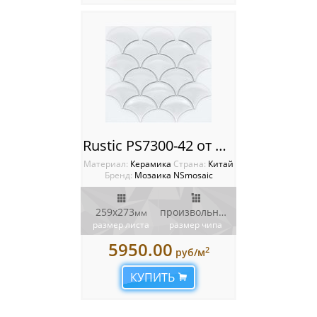
Rustic PS7300-42 от NSmosaic
Материал:
Керамика
Cтрана:
Китай
Бренд:
Мозаика NSmosaic
259х273
произвольной формы
мм
мм
размер листа
размер чипа
5950.00
2
руб/м
КУПИТЬ