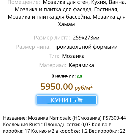
Помещение:
Мозаика для стен, Кухня, Ванна,
Мозаика Imagine Mosaic
Мозаика и плитка для фасада, Гостиная,
Мозаика и плитка для бассейна, Мозаика для
Мозаика Irida
Хамам
Мозаика Keramograd
Размер листа:
259х273
мм
Размер чипа:
произвольной формы
Мозаика Mir Mosaic
мм
Тип:
Мозаика
Мозаика NSmosaic
Материал:
Керамика
Мозаика Crystal Series
В наличии:
да
5950.00
2
руб/м
Мозаика Econom Monocolor
КУПИТЬ
Мозаика Econom Смеси
Мозаика Exclusive
Название: Мозаика Nsmosaic (НСмозаика) PS7300-44
Коллекция Rustic Площадь сетки: 0,07 Кол-во в
Мозаика Gold
коробке: 17 Кол-во м2 в коробке: 1,2 Вес коробки: 22