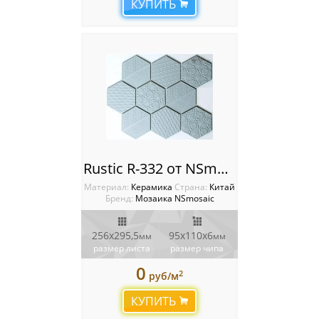
КУПИТЬ
Rustic R-332 от NSmosaic
Материал:
Керамика
Cтрана:
Китай
Бренд:
Мозаика NSmosaic
256x295,5
95х110x6
мм
мм
размер листа
размер чипа
0
2
руб/м
КУПИТЬ