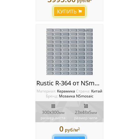
руб/м
Мозаика Starmosaic
КУПИТЬ
Мозаика Tonomosaic
Мозаика Опера Декора
Россия
Rustic R-364 от NSmosaic
Материал:
Керамика
Cтрана:
Китай
Бренд:
Мозаика NSmosaic
300x300
23х48x5
мм
мм
размер листа
размер чипа
0
2
руб/м