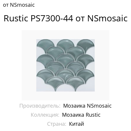
от NSmosaic
Pixelmosaic
Rustic PS7300-44 от NSmosaic
Зеркала NS Bath
Керамогранит NSceramic
Керамогранит Staro
Мозаика ArtMoment
Мозаика Bars Crystal Mosaic
Мозаика Bonaparte
Мозаика Caramelle Mosaic
Производитель:
Мозаика NSmosaic
Мозаика Dao
Коллекция:
Мозаика Rustic
Страна:
Китай
Мозаика Decor-mosaic