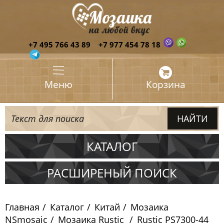
+7 495 766 43 89
+7 977 454 78 18
Меню
Корзина
КАТАЛОГ
Испания
РАСШИРЕНЫЙ ПОИСК
Италия
Главная
Каталог
Китай
Мозаика
Китай
NSmosaic
Мозаика Rustic
Rustic PS7300-44