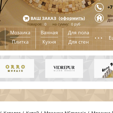
+7
Мо
(
оформить
)
ВАШ ЗАКАЗ
ДЕ
товаров:
0
на сумму:
0
руб
Мозаика
Ванная
Для пола
...
Е
Плитка
Кухня
Для стен