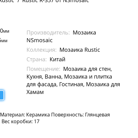
ustic
Rustic R-357 от NSmosaic
00
мм
Производитель:
Мозаика
5
NSmosaic
мм
Коллекция:
Мозаика Rustic
Страна:
Китай
Помещение:
Мозаика для стен,
Кухня, Ванна, Мозаика и плитка
для фасада, Гостиная, Мозаика для
Хамам
c Материал: Керамика Поверхность: Глянцевая
3 Вес коробки: 17