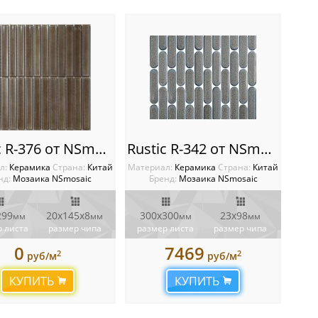
Rustic R-376 от NSmosaic
Rustic R-342 от NSmosaic
л:
Керамика
Cтрана:
Китай
Материал:
Керамика
Cтрана:
Китай
нд:
Мозаика NSmosaic
Бренд:
Мозаика NSmosaic
299
20х145x8
300x300
23x98
мм
мм
мм
мм
 листа
размер чипа
размер листа
размер чипа
0
7469
2
2
руб/м
руб/м
КУПИТЬ
КУПИТЬ