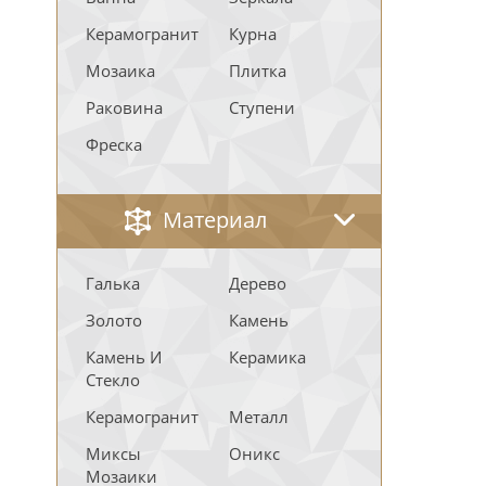
Керамогранит
Курна
Мозаика
Плитка
Раковина
Ступени
Фреска
Материал
Галька
Дерево
Золото
Камень
Камень И
Керамика
Стекло
Керамогранит
Металл
Миксы
Оникс
Мозаики