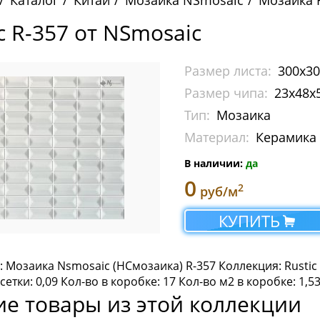
Каталог
Китай
Мозаика NSmosaic
Мозаика R
c R-357 от NSmosaic
Размер листа:
300x3
Размер чипа:
23х48x
Тип:
Мозаика
Материал:
Керамика
В наличии:
да
0
2
руб/м
КУПИТЬ
: Мозаика Nsmosaic (НСмозаика) R-357 Коллекция: Rusti
етки: 0,09 Кол-во в коробке: 17 Кол-во м2 в коробке: 1,5
ие товары из этой коллекции