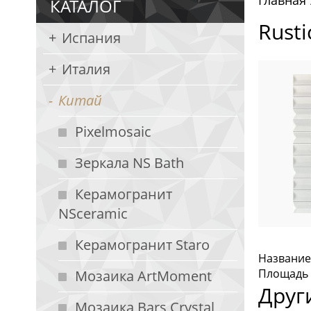
Главная
КАТАЛОГ
Rusti
Испания
Италия
Китай
Pixelmosaic
Зеркала NS Bath
Керамогранит
NSceramic
Керамогранит Staro
Название
Площадь с
Мозаика ArtMoment
Друг
Мозаика Bars Crystal