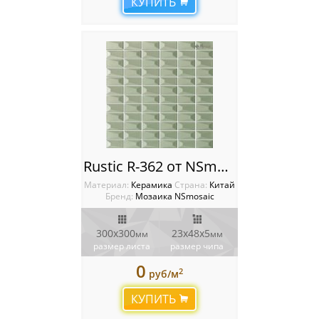
КУПИТЬ
Rustic R-362 от NSmosaic
Материал:
Керамика
Cтрана:
Китай
Бренд:
Мозаика NSmosaic
300x300
23х48x5
мм
мм
размер листа
размер чипа
0
2
руб/м
КУПИТЬ