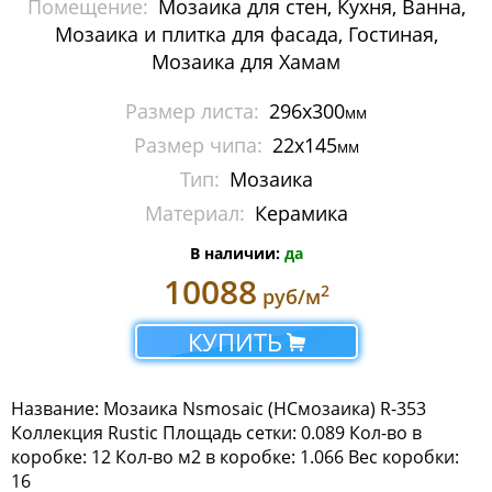
Помещение:
Мозаика для стен, Кухня, Ванна,
Мозаика Imagine Mosaic
Мозаика и плитка для фасада, Гостиная,
Мозаика для Хамам
Мозаика Irida
Размер листа:
296x300
мм
Мозаика Keramograd
Размер чипа:
22x145
мм
Мозаика Mir Mosaic
Тип:
Мозаика
Материал:
Керамика
Мозаика NSmosaic
В наличии:
да
Мозаика Crystal Series
10088
2
руб/м
Мозаика Econom Monocolor
КУПИТЬ
Мозаика Econom Смеси
Название: Мозаика Nsmosaic (НСмозаика) R-353
Мозаика Exclusive
Коллекция Rustic Площадь сетки: 0.089 Кол-во в
коробке: 12 Кол-во м2 в коробке: 1.066 Вес коробки:
Мозаика Gold
16