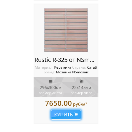
Rustic R-325 от NSmosaic
Материал:
Керамика
Cтрана:
Китай
Бренд:
Мозаика NSmosaic
296х300
22х145
мм
мм
размер листа
размер чипа
7650.00
2
руб/м
КУПИТЬ