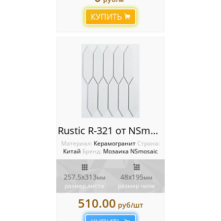
Мозаика Starmosaic
КУПИТЬ
Мозаика Tonomosaic
Мозаика Опера Декора
Россия
Rustic R-321 от NSmosaic
Материал:
Керамогранит
Cтрана:
Китай
Бренд:
Мозаика NSmosaic
257.5x313
48x195
мм
мм
размер листа
размер чипа
510.00
руб/шт