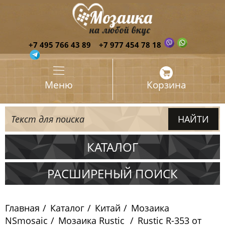
+7 495 766 43 89
+7 977 454 78 18
Меню
Корзина
КАТАЛОГ
Испания
РАСШИРЕНЫЙ ПОИСК
Италия
Главная
Каталог
Китай
Мозаика
Китай
NSmosaic
Мозаика Rustic
Rustic R-353 от