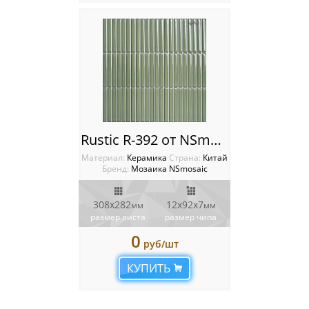
Rustic R-392 от NSmosaic
Материал:
Керамика
Cтрана:
Китай
Бренд:
Мозаика NSmosaic
308x282
12x92x7
мм
мм
размер листа
размер чипа
0
руб/шт
КУПИТЬ