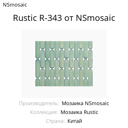
NSmosaic
Pixelmosaic
Rustic R-343 от NSmosaic
Зеркала NS Bath
Керамогранит NSceramic
Керамогранит Staro
Мозаика ArtMoment
Мозаика Bars Crystal Mosaic
Мозаика Bonaparte
Мозаика Caramelle Mosaic
Производитель:
Мозаика NSmosaic
Мозаика Dao
Коллекция:
Мозаика Rustic
Страна:
Китай
Мозаика Decor-mosaic