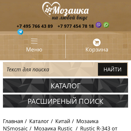
+7 495 766 43 89
+7 977 454 78 18
Меню
Корзина
КАТАЛОГ
Испания
РАСШИРЕНЫЙ ПОИСК
Италия
Главная
Каталог
Китай
Мозаика
Китай
NSmosaic
Мозаика Rustic
Rustic R-343 от