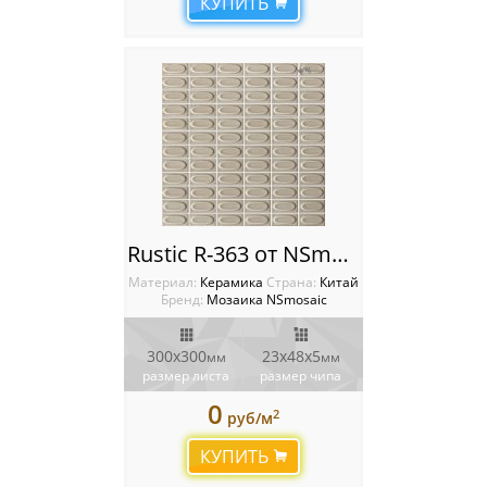
КУПИТЬ
Rustic R-363 от NSmosaic
Материал:
Керамика
Cтрана:
Китай
Бренд:
Мозаика NSmosaic
300x300
23х48x5
мм
мм
размер листа
размер чипа
0
2
руб/м
КУПИТЬ