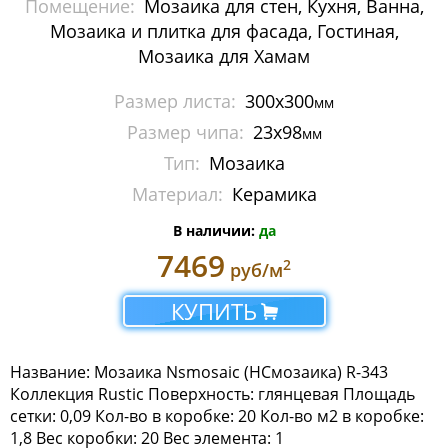
Помещение:
Мозаика для стен, Кухня, Ванна,
Мозаика Imagine Mosaic
Мозаика и плитка для фасада, Гостиная,
Мозаика для Хамам
Мозаика Irida
Размер листа:
300x300
мм
Мозаика Keramograd
Размер чипа:
23x98
мм
Мозаика Mir Mosaic
Тип:
Мозаика
Материал:
Керамика
Мозаика NSmosaic
В наличии:
да
Мозаика Crystal Series
7469
2
руб/м
Мозаика Econom Monocolor
КУПИТЬ
Мозаика Econom Смеси
Название: Мозаика Nsmosaic (НСмозаика) R-343
Мозаика Exclusive
Коллекция Rustic Поверхность: глянцевая Площадь
сетки: 0,09 Кол-во в коробке: 20 Кол-во м2 в коробке:
Мозаика Gold
1,8 Вес коробки: 20 Вес элемента: 1