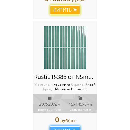
Мозаика Starmosaic
КУПИТЬ
Мозаика Tonomosaic
Мозаика Опера Декора
Россия
Rustic R-388 от NSmosaic
Материал:
Керамика
Cтрана:
Китай
Бренд:
Мозаика NSmosaic
297x297
15x145x8
мм
мм
размер листа
размер чипа
0
руб/шт