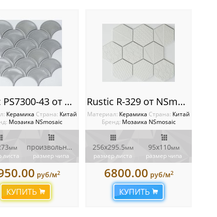
Rustic PS7300-43 от NSmosaic
Rustic R-329 от NSmosaic
л:
Керамика
Cтрана:
Китай
Материал:
Керамика
Cтрана:
Китай
нд:
Мозаика NSmosaic
Бренд:
Мозаика NSmosaic
273
произвольной формы
256х295.5
95х110
мм
мм
мм
мм
 листа
размер чипа
размер листа
размер чипа
950.00
6800.00
2
2
руб/м
руб/м
КУПИТЬ
КУПИТЬ