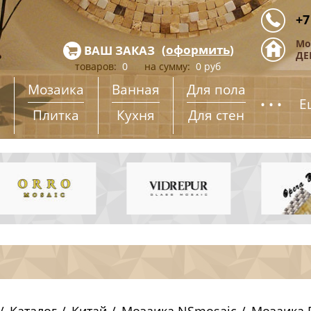
+7
Мо
(
оформить
)
ВАШ ЗАКАЗ
ДЕ
товаров:
0
на сумму:
0
руб
Мозаика
Ванная
Для пола
...
Е
Плитка
Кухня
Для стен