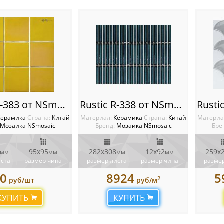
Rustic R-383 от NSmosaic
Rustic R-338 от NSmosaic
Керамика
Cтрана:
Китай
Материал:
Керамика
Cтрана:
Китай
Материа
Мозаика NSmosaic
Бренд:
Мозаика NSmosaic
Бре
95x95
282x308
12x92
259х
мм
мм
мм
мм
иста
размер чипа
размер листа
размер чипа
размер
0
8924
5
2
руб/шт
руб/м
КУПИТЬ
КУПИТЬ