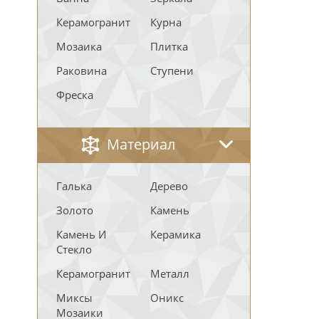
Керамогранит
Курна
Мозаика
Плитка
Раковина
Ступени
Фреска
Материал
Галька
Дерево
Золото
Камень
Камень И
Керамика
Стекло
Керамогранит
Металл
Миксы
Оникс
Мозаики