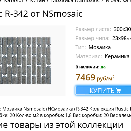
Каталог
Китай
Мозаика NSmosaic
Мозаика R
c R-342 от NSmosaic
Размер листа:
300x3
Размер чипа:
23x98
м
Тип:
Мозаика
Материал:
Керамика
В наличии:
да
7469
2
руб/м
КУПИТЬ
 Мозаика Nsmosaic (НСмозаика) R-342 Коллекция Rustic 
бке: 20 Кол-во м2 в коробке: 1,8 Вес коробки: 20 Вес элем
ие товары из этой коллекции