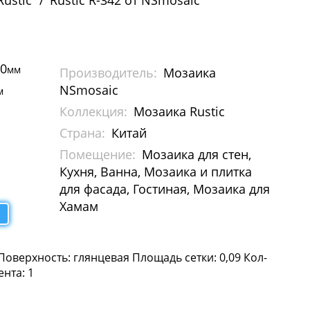
ustic
Rustic R-342 от NSmosaic
00
мм
Производитель:
Мозаика
NSmosaic
м
Коллекция:
Мозаика Rustic
Страна:
Китай
Помещение:
Мозаика для стен,
Кухня, Ванна, Мозаика и плитка
для фасада, Гостиная, Мозаика для
Хамам
Поверхность: глянцевая Площадь сетки: 0,09 Кол-
ента: 1