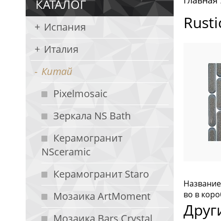
Главная
КАТАЛОГ
Rusti
Испания
Италия
Китай
Pixelmosaic
Зеркала NS Bath
Керамогранит
NSceramic
Керамогранит Staro
Название:
во в коро
Мозаика ArtMoment
Друг
Мозаика Bars Crystal