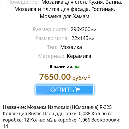
Помещение:
Мозаика для стен, Кухня, Ванна,
Мозаика Imagine Mosaic
Мозаика и плитка для фасада, Гостиная,
Мозаика для Хамам
Мозаика Irida
Размер листа:
296х300
мм
Мозаика Keramograd
Размер чипа:
22х145
мм
Мозаика Mir Mosaic
Тип:
Мозаика
Материал:
Керамика
Мозаика NSmosaic
В наличии:
да
Мозаика Crystal Series
7650.00
2
руб/м
Мозаика Econom Monocolor
КУПИТЬ
Мозаика Econom Смеси
Название: Мозаика Nsmosaic (НСмозаика) R-325
Мозаика Exclusive
Коллекция Rustic Площадь сетки: 0,088 Кол-во в
коробке: 12 Кол-во м2 в коробке: 1,066 Вес коробки:
Мозаика Gold
14