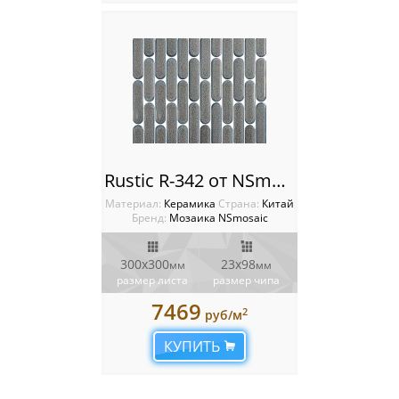
Rustic R-342 от NSmosaic
Материал:
Керамика
Cтрана:
Китай
Бренд:
Мозаика NSmosaic
300x300
23x98
мм
мм
размер листа
размер чипа
7469
2
руб/м
КУПИТЬ