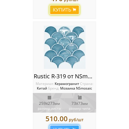
Мозаика Starmosaic
КУПИТЬ
Мозаика Tonomosaic
Мозаика Опера Декора
Россия
Rustic R-319 от NSmosaic
Материал:
Керамогранит
Cтрана:
Китай
Бренд:
Мозаика NSmosaic
259x273
73x73
мм
мм
размер листа
размер чипа
510.00
руб/шт