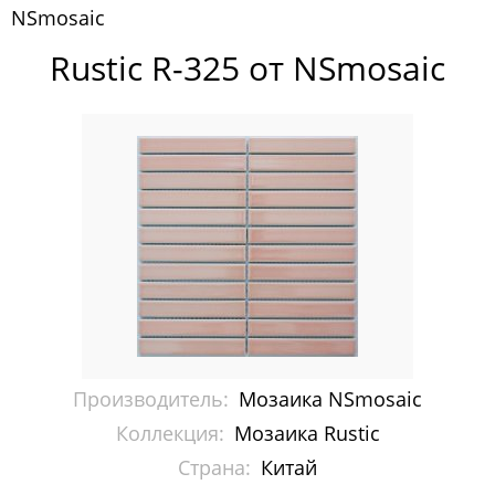
NSmosaic
Pixelmosaic
Rustic R-325 от NSmosaic
Зеркала NS Bath
Керамогранит NSceramic
Керамогранит Staro
Мозаика ArtMoment
Мозаика Bars Crystal Mosaic
Мозаика Bonaparte
Мозаика Caramelle Mosaic
Производитель:
Мозаика NSmosaic
Мозаика Dao
Коллекция:
Мозаика Rustic
Страна:
Китай
Мозаика Decor-mosaic