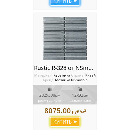
КУПИТЬ
Rustic R-328 от NSmosaic
Материал:
Керамика
Cтрана:
Китай
Бренд:
Мозаика NSmosaic
282х308
12х92
мм
мм
размер листа
размер чипа
8075.00
2
руб/м
КУПИТЬ