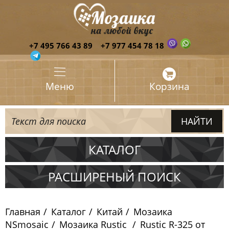
+7 495 766 43 89
+7 977 454 78 18
Меню
Корзина
КАТАЛОГ
Испания
РАСШИРЕНЫЙ ПОИСК
Италия
Главная
Каталог
Китай
Мозаика
Китай
NSmosaic
Мозаика Rustic
Rustic R-325 от